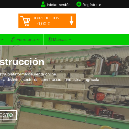
Iniciar sesión
Regístrate
0
PRODUCTOS
0,00
€
Ferretería
Marcas
nstrucción
stra plataforma de venta online.
 distintos sectores: construcción, industrial, agrícola...
ESTO