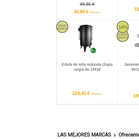
49,85 €
18
34,90 €
IVA incl.
ENVIO
14%
GRATIS
ENVIO
GRATIS
Estufa de leña redonda chapa
Jamonero
negra de 14KW
INOX
224,42 €
IVA incl.
16
LAS MEJORES MARCAS
Ofrecemos