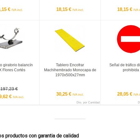
,15 €
18,15 €
18,15 €
IVA incl.
IVA incl.
IVA i
 giratorio balancín
Tablero Encofrar
Señal de tráfico d
 Flores Cortés
Machihembrado Monocapa de
prohibida
1970x500x27mm
197,23 €
30,25 €
28,05 €
IVA incl.
IVA i
9,62 €
IVA incl.
Dto. por Cantidad
D
 productos con garantia de calidad