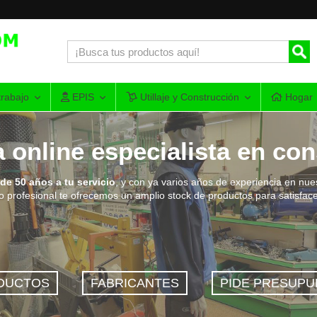
rabajo
EPIS
Utillaje y Construcción
Hogar
a online especialista en co
de 50 años a tu servicio
, y con ya varios años de experiencia en nue
o profesional te ofrecemos un amplio stock de productos para satisfacer a
DUCTOS
FABRICANTES
PIDE PRESUPU