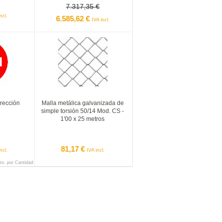
7.317,35 €
ncl.
6.585,62 €
IVA incl.
irección
Malla metálica galvanizada de
simple torsión 50/14 Mod. CS -
1'00 x 25 metros
81,17 €
ncl.
IVA incl.
to. por Cantidad