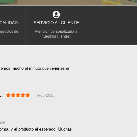
 CALIDAD
SERVICIO AL CLIENTE
roductos de
Atención personalizada a
.
nuestros clientes.
ecemos mucho el minuto que inviertes en
L.
| 4-08-2026
026
orma, y el producto el esperado. Muchas