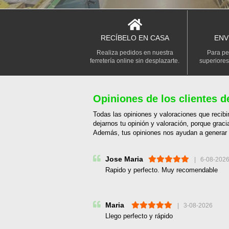
RECÍBELO EN CASA
ENV
Realiza pedidos en nuestra
Para pe
ferretería online sin desplazarte.
superiores
Opiniones de los clientes de
Todas las opiniones y valoraciones que recibi
dejarnos tu opinión y valoración, porque graci
Además, tus opiniones nos ayudan a generar 
Jose Maria
| 6-08-202
Rapido y perfecto. Muy recomendable
Maria
| 3-08-2026
Llego perfecto y rápido