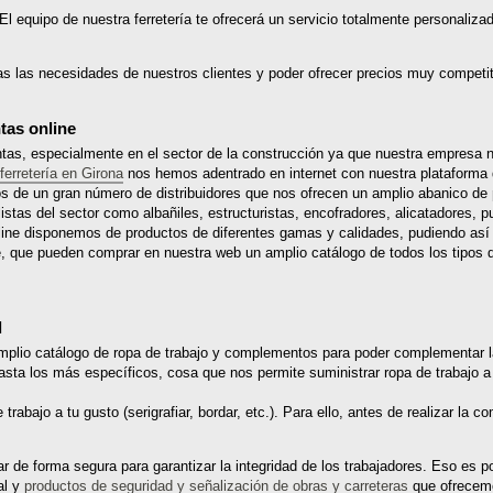
 El equipo de nuestra ferretería te ofrecerá un servicio totalmente personali
as las necesidades de nuestros clientes y poder ofrecer precios muy competit
tas online
ntas, especialmente en el sector de la construcción ya que nuestra empresa
ferretería en Girona
nos hemos adentrado en internet con nuestra plataforma de
os de un gran número de distribuidores que nos ofrecen un amplio abanico de
istas del sector como albañiles, estructuristas, encofradores, alicatadores, 
nline disponemos de productos de diferentes gamas y calidades, pudiendo así 
e, que pueden comprar en nuestra web un amplio catálogo de todos los tipos de
l
mplio catálogo de ropa de trabajo y complementos para poder complementar l
sta los más específicos, cosa que nos permite suministrar ropa de trabajo a 
rabajo a tu gusto (serigrafiar, bordar, etc.). Para ello, antes de realizar la 
 de forma segura para garantizar la integridad de los trabajadores. Eso es p
al y
productos de seguridad y señalización de obras y carreteras
que ofrecemo