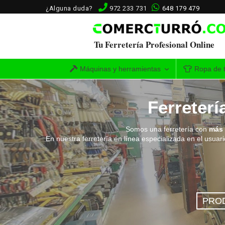
¿Alguna duda?
972 233 731
648 179 479
Tu Ferretería Profesional Online
Máquinas y herramientas
Ropa de t
Ferreterí
Somos una ferretería con
más 
En nuestra ferretería en línea especializada en el usuari
PRO