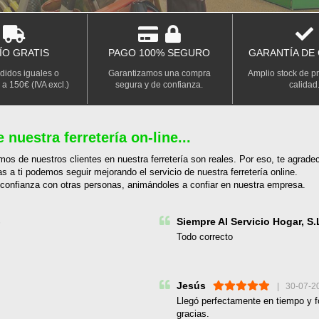
ÍO GRATIS
PAGO 100% SEGURO
GARANTÍA DE
didos iguales o
Garantizamos una compra
Amplio stock de p
 a 150€ (IVA excl.)
segura y de confianza.
calidad
 nuestra ferretería on-line...
mos de nuestros clientes en nuestra ferretería son reales. Por eso, te agrad
as a ti podemos seguir mejorando el servicio de nuestra ferretería online.
confianza con otras personas, animándoles a confiar en nuestra empresa.
Siempre Al Servicio Hogar, S.
6
Todo correcto
Jesús
| 30-07-2
Llegó perfectamente en tiempo y f
gracias.