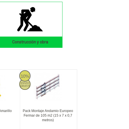
Construcción y obra
10%
ENVIO
GRATIS
Amarillo
Pack Montaje Andamio Europeo
Fermar de 105 m2 (15 x 7 x 0,7
metros)