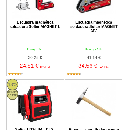
Escuadra magnética
Escuadra magnética
soldadura Solter MAGNET L
soldadura Solter MAGNET
ADJ
Entrega 24h
Entrega 24h
30,25 €
41,14 €
24,81 €
34,56 €
IVA incl.
IVA incl.
Solter LITHIUM LT-45 - Arrancador profesional de baterías de 12
Piqueta acero Solter mango made
18%
ENVIO
GRATIS
Solter LITHIUM LT-45 -
Piqueta acero Solter mango