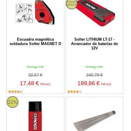
ENVIO
GRATIS
Escuadra magnética
Solter LITHIUM LT-17 -
soldadura Solter MAGNET D
Arrancador de baterías de
12V
Entrega 24h
Entrega 24h
20,57 €
240,79 €
17,48 €
199,86 €
IVA incl.
IVA incl.
Spray galvanizado brillante soldadura SOLTER AS-04
Electrodos inoxidables E316L-16
22%