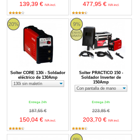
139,39 €
477,95 €
IVA incl.
IVA incl.
Solter CORE 130i - Soldador eléctrico de 130Amp
Solter PRACTICO 150 - Soldador 
20%
9%
ENVIO
GRATIS
Solter CORE 130i - Soldador
Solter PRACTICO 150 -
eléctrico de 130Amp
Soldador Inverter de
150Amp
Entrega 24h
Entrega 24h
187,55 €
223,85 €
150,04 €
203,70 €
IVA incl.
IVA incl.
Electrodos galvanizado KSE 5903 Kangaroo (Paquete 2,0kg)
Protector de picos para soldar Sol
9%