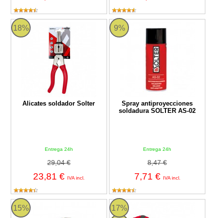
Alicates soldador Solter
Spray antiproyecciones soldadu
18%
9%
Alicates soldador Solter
Spray antiproyecciones
soldadura SOLTER AS-02
Entrega 24h
Entrega 24h
29,04 €
8,47 €
23,81 €
7,71 €
IVA incl.
IVA incl.
Escuadra magnética soldadura Solter MAGNET D
Solter LITHIUM LT-17 - Arrancado
15%
17%