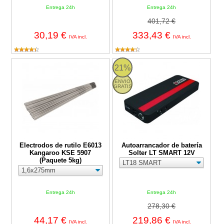
Entrega 24h
Entrega 24h
401,72 €
30,19 €
333,43 €
IVA incl.
IVA incl.
Electrodos de rutilo E6013 Kangaroo KSE 5907 (Paquete 5kg)
Autoarrancador de batería Solte
21%
ENVIO
GRATIS
Electrodos de rutilo E6013
Autoarrancador de batería
Kangaroo KSE 5907
Solter LT SMART 12V
(Paquete 5kg)
Entrega 24h
Entrega 24h
278,30 €
44,17 €
219,86 €
IVA incl.
IVA incl.