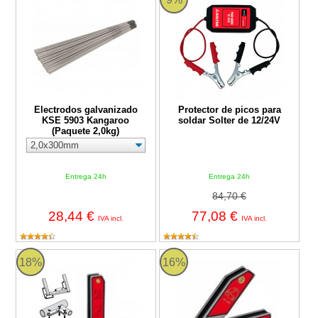
Electrodos galvanizado
Protector de picos para
KSE 5903 Kangaroo
soldar Solter de 12/24V
(Paquete 2,0kg)
Entrega 24h
Entrega 24h
84,70 €
28,44 €
77,08 €
IVA incl.
IVA incl.
Escuadra magnética soldadura Solter MAGNET L
Escuadra magnética soldadura 
18%
16%