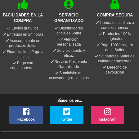
FACILIDADES EN LA
SERVICIO
COMPRA SEGURA
COMPRA
GARANTIZADO
Tienda de confianza
con experiencia
Envíos gratuitos
Distribuidores
oficiales Solter
Productos 100%
Entregas en 24 horas
originales
Atención
Asesoramiento en
personalizada
Pago 100% seguro
productos Solter
de tu Solter
Servicio rápido y
Financiación / Pago a
eficaz
Soldadoras Solter de
plazos
calidad garantizada
Servicio Post-venta
Pago con
Garantizado
Derecho de
criptomonedas
devolución
Suministro de
accesorios y recambios
Síguenos en...
Facebook
Twitter
Instagram