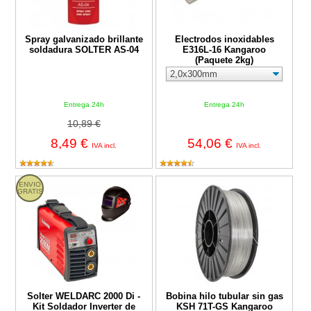
Spray galvanizado brillante
Electrodos inoxidables
soldadura SOLTER AS-04
E316L-16 Kangaroo
(Paquete 2kg)
Entrega 24h
Entrega 24h
10,89 €
8,49 €
54,06 €
IVA incl.
IVA incl.
Solter WELDARC 2000 Di - Kit Soldador Inverter de 200Amp
Bobina hilo tubular sin gas KSH 
ENVIO
GRATIS
Solter WELDARC 2000 Di -
Bobina hilo tubular sin gas
Kit Soldador Inverter de
KSH 71T-GS Kangaroo