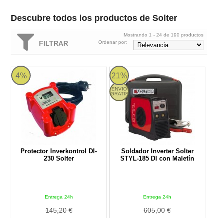
Descubre todos los productos de Solter
Mostrando 1 - 24 de 190 productos
FILTRAR
Ordenar por:
Protector Inverkontrol DI-230 Solter
Soldador Inverter Solter STYL-185
4%
21%
ENVIO
GRATIS
Protector Inverkontrol DI-
Soldador Inverter Solter
230 Solter
STYL-185 DI con Maletín
Entrega 24h
Entrega 24h
145,20 €
605,00 €