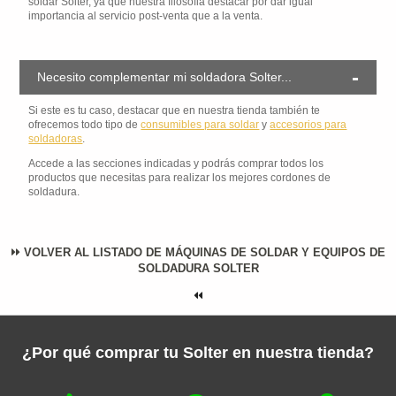
soldar Solter, ya que nuestra filosofia destacar por dar igual
importancia al servicio post-venta que a la venta.
Necesito complementar mi soldadora Solter...
Si este es tu caso, destacar que en nuestra tienda también te
ofrecemos todo tipo de
consumibles para soldar
y
accesorios para
soldadoras
.
Accede a las secciones indicadas y podrás comprar todos los
productos que necesitas para realizar los mejores cordones de
soldadura.
VOLVER AL LISTADO DE MÁQUINAS DE SOLDAR Y EQUIPOS DE
SOLDADURA SOLTER
¿Por qué comprar tu Solter en nuestra tienda?