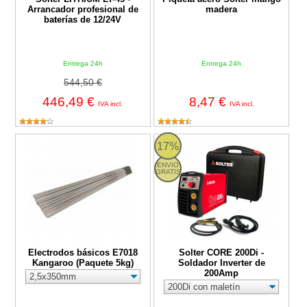
Arrancador profesional de
madera
baterías de 12/24V
Entrega 24h
Entrega 24h
544,50 €
446,49 €
8,47 €
IVA incl.
IVA incl.
Electrodos básicos E7018 Kangaroo (Paquete 5kg)
Solter CORE 200Di - Soldador In
17%
ENVIO
GRATIS
Electrodos básicos E7018
Solter CORE 200Di -
Kangaroo (Paquete 5kg)
Soldador Inverter de
200Amp