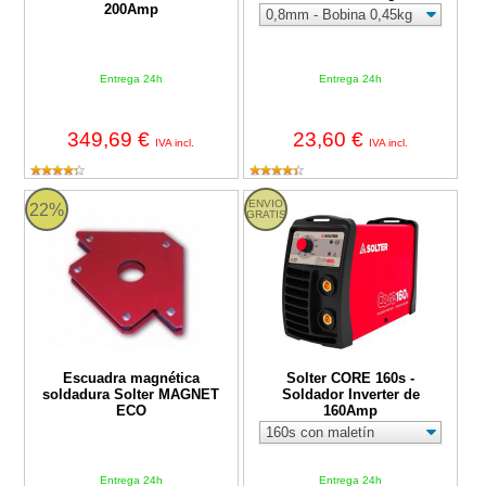
200Amp
Entrega 24h
Entrega 24h
349,69 €
23,60 €
IVA incl.
IVA incl.
Escuadra magnética soldadura Solter MAGNET ECO
Solter CORE 160s - Soldador Inv
ENVIO
22%
GRATIS
Escuadra magnética
Solter CORE 160s -
soldadura Solter MAGNET
Soldador Inverter de
ECO
160Amp
Entrega 24h
Entrega 24h