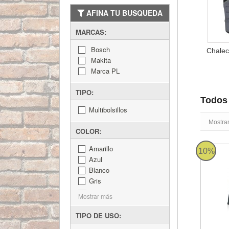
AFINA TU BUSQUEDA
MARCAS:
Bosch
Chalec
Makita
Marca PL
TIPO:
Todos 
Multibolsillos
Mostra
COLOR:
Amarillo
Forro po
10%
Azul
Blanco
Gris
Mostrar más
TIPO DE USO: