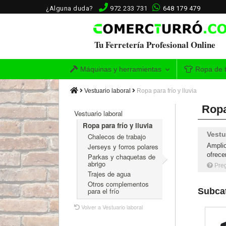
¿Alguna duda?
972 233 731
648 179 479
Tu Ferretería Profesional Online
Máquinas y herramientas
Ropa de t
Vestuario laboral
Ropa para frío y lluvia
Ropa
Vestuario laboral
Ropa para frío y lluvia
Vestu
Chalecos de trabajo
Ampli
Jerseys y forros polares
ofrece
Parkas y chaquetas de
abrigo
Pre
Trajes de agua
Otros complementos
Subcat
para el frío
Volver a Vestuario laboral