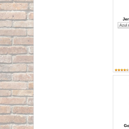
Jer
Gorro pa
Go