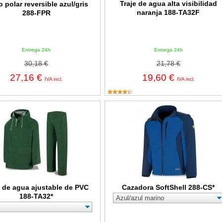
Traje de agua alta visibilidad
o polar reversible azul/gris
naranja 188-TA32F
288-FPR
Entrega 24h
Entrega 24h
30,18 €
21,78 €
27,16 €
19,60 €
IVA incl.
IVA incl.
e agua ajustable de PVC 188-TA32*
Cazadora SoftShell 288-CS*
e de agua ajustable de PVC
Cazadora SoftShell 288-CS*
188-TA32*