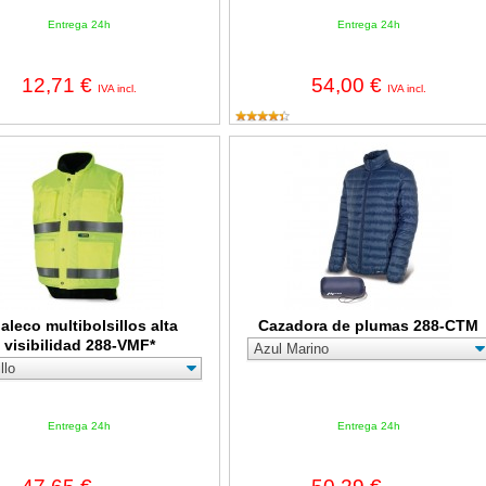
Entrega 24h
Entrega 24h
12,71 €
54,00 €
IVA incl.
IVA incl.
multibolsillos alta visibilidad 288-VMF*
Cazadora de plumas 288-CTM
aleco multibolsillos alta
Cazadora de plumas 288-CTM
visibilidad 288-VMF*
Entrega 24h
Entrega 24h