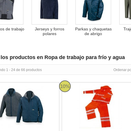
os de trabajo
Jerseys y forros
Parkas y chaquetas
Tra
polares
de abrigo
los productos en Ropa de trabajo para frío y agua
ndo 1 - 24 de 66 productos
Ordenar po
lar reversible azul/gris 288-FPR
Traje de agua alta visibilidad naran
10%