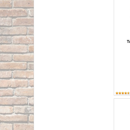
T
Jersey t