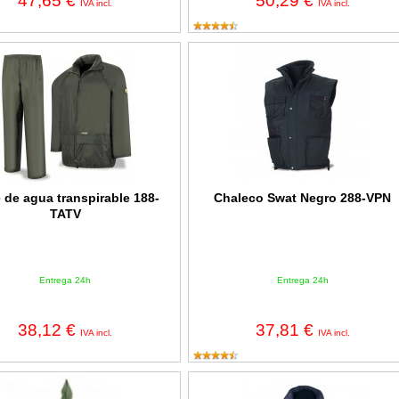
47,65 €
50,29 €
IVA incl.
IVA incl.
 agua transpirable 188-TATV
Chaleco Swat Negro 288-VPN
e de agua transpirable 188-
Chaleco Swat Negro 288-VPN
TATV
Entrega 24h
Entrega 24h
38,12 €
37,81 €
IVA incl.
IVA incl.
e Agua Verde ECO
Parka ignífuga y antiestática 988-P