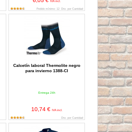
6,05 €
IVA incl.
Pedido mínimo: 12
Dto. por Cantidad
Calcetín laboral Thermolite negro para invierno 1388-CI
Calcetín laboral Thermolite negro
para invierno 1388-CI
Entrega 24h
10,74 €
IVA incl.
Dto. por Cantidad
KIA/AE
Sudadera 1288-JS*