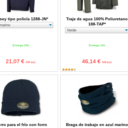
sey tipo policía 1288-JN*
Traje de agua 100% Poliuretano
188-TAP*
Entrega 24h
Entrega 24h
21,07 €
46,14 €
IVA incl.
IVA incl.
ra el frío con forro Thinsulate azul marino 1388-GT
Braga de trabajo en azul marino 13
rro para el frío con forro
Braga de trabajo en azul marin