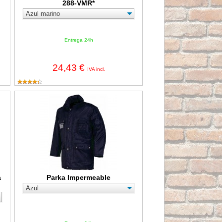
288-VMR*
Entrega 24h
24,43 €
IVA incl.
88-PF*E
Parka Impermeable
a
Parka Impermeable