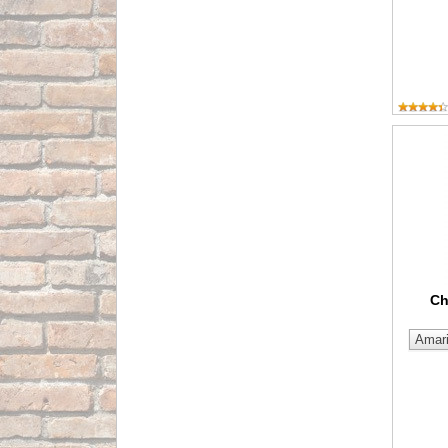
Chaleco 
Ch