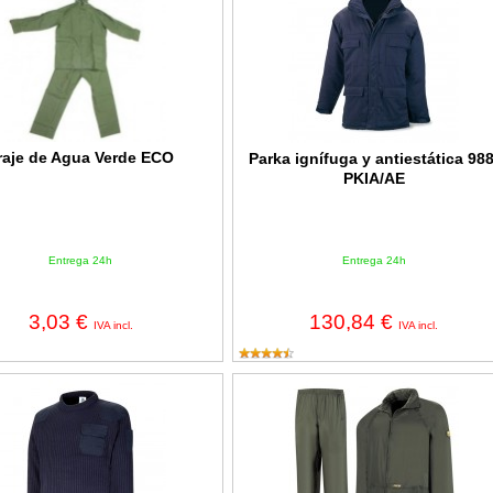
raje de Agua Verde ECO
Parka ignífuga y antiestática 988
PKIA/AE
Entrega 24h
Entrega 24h
3,03 €
130,84 €
IVA incl.
IVA incl.
ipo policía 1288-JN*
Traje de agua 100% Poliuretano 18