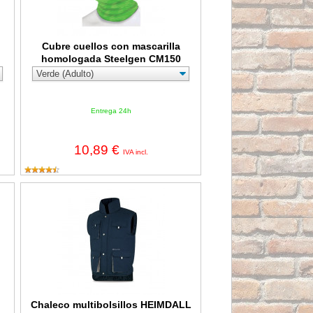
Cubre cuellos con mascarilla
homologada Steelgen CM150
Entrega 24h
10,89 €
IVA incl.
88-BR
Chaleco multibolsillos HEIMDALL 288-VMR*
o
Chaleco multibolsillos HEIMDALL