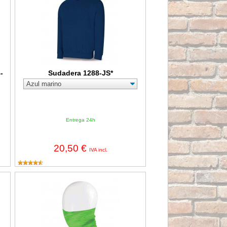
-
Sudadera 1288-JS*
Entrega 24h
20,50 €
IVA incl.
8-TAP*
Cubre cuellos con mascarilla homologada Steelgen CM150