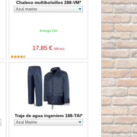
Chaleco multibolsillos 288-VM*
Entrega 24h
17,85 €
IVA incl.
Traje de agua ingeniero 188-TAI*
Traje de agua ingeniero 188-TAI*