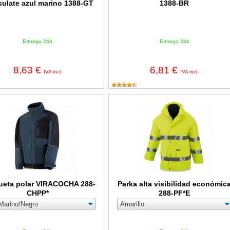
sulate azul marino 1388-GT
1388-BR
Entrega 24h
Entrega 24h
8,63 €
6,81 €
IVA incl.
IVA incl.
ta polar VIRACOCHA 288-CHPP*
Parka alta visibilidad económica 2
eta polar VIRACOCHA 288-
Parka alta visibilidad económic
CHPP*
288-PF*E