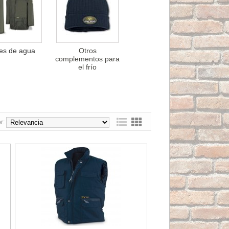
jes de agua
Otros
complementos para
el frío
r:
ja 188-TA32F
Chaleco multibolsillos 288-VM*