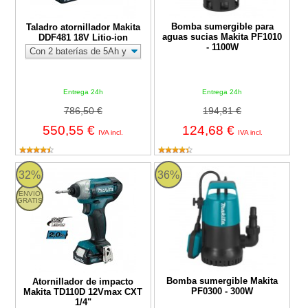
Bomba sumergible para
Taladro atornillador Makita
aguas sucias Makita PF1010
DDF481 18V Litio-ion
- 1100W
Entrega 24h
Entrega 24h
786,50 €
194,81 €
550,55 €
124,68 €
IVA incl.
IVA incl.
Atornillador de impacto Makita TD110D 12Vmax CXT 1/4"
Bomba sumergible Makita PF030
32%
36%
ENVIO
GRATIS
Bomba sumergible Makita
Atornillador de impacto
PF0300 - 300W
Makita TD110D 12Vmax CXT
1/4"