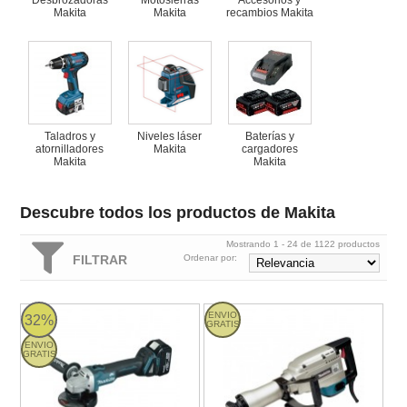
Desbrozadoras
Motosierras
Accesorios y
Makita
Makita
recambios Makita
Taladros y
Niveles láser
Baterías y
atornilladores
Makita
cargadores
Makita
Makita
Descubre todos los productos de Makita
Mostrando 1 - 24 de 1122 productos
FILTRAR
Ordenar por:
DGA504RMJ Makita
Martillo picador Makita HM1304 -
ENVIO
32%
GRATIS
ENVIO
GRATIS