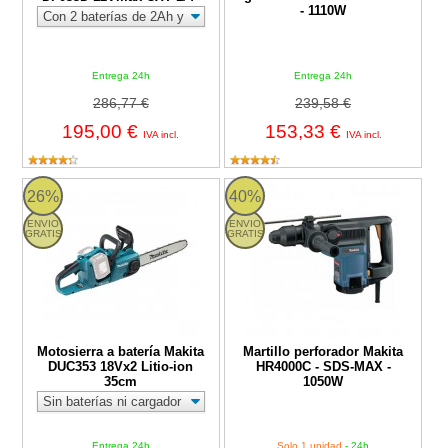
- 1110W
Entrega 24h
Entrega 24h
286,77 €
239,58 €
195,00 €
153,33 €
IVA incl.
IVA incl.
Motosierra a batería Makita DUC353 18Vx2 Litio-ion 35cm
Martillo perforador Makita HR4
26%
40%
ENVIO
ENVIO
GRATIS
GRATIS
Motosierra a batería Makita
Martillo perforador Makita
DUC353 18Vx2 Litio-ion
HR4000C - SDS-MAX -
35cm
1050W
Entrega 24h
Solo 1 unidad
- 24h