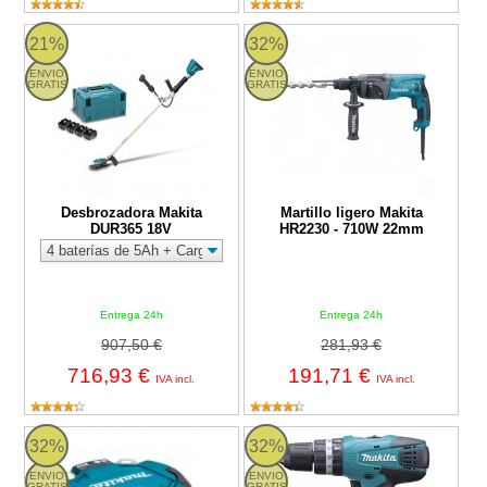
Desbrozadora Makita DUR365 18V
Martillo ligero Makita HR2230 -
21%
32%
ENVIO
ENVIO
GRATIS
GRATIS
Desbrozadora Makita
Martillo ligero Makita
DUR365 18V
HR2230 - 710W 22mm
Entrega 24h
Entrega 24h
907,50 €
281,93 €
716,93 €
191,71 €
IVA incl.
IVA incl.
Robot limpiador inteligente Makita DRC200Z - 18V
Taladro percutor Makita HP347D
32%
32%
ENVIO
ENVIO
GRATIS
GRATIS