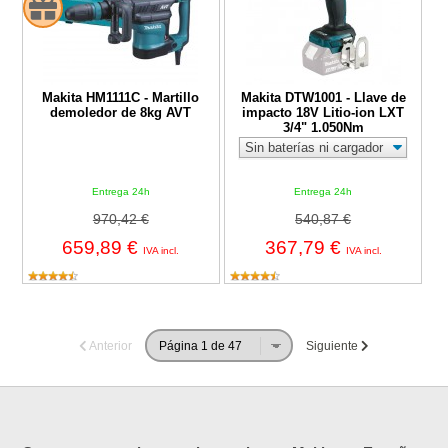
Makita HM1111C - Martillo
Makita DTW1001 - Llave de
demoledor de 8kg AVT
impacto 18V Litio-ion LXT
3/4" 1.050Nm
Entrega 24h
Entrega 24h
970,42 €
540,87 €
659,89 €
367,79 €
IVA incl.
IVA incl.
Anterior
Siguiente