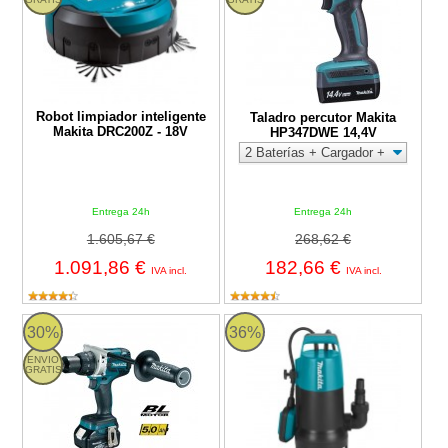
Robot limpiador inteligente
Taladro percutor Makita
Makita DRC200Z - 18V
HP347DWE 14,4V
Entrega 24h
Entrega 24h
1.605,67 €
268,62 €
1.091,86 €
182,66 €
IVA incl.
IVA incl.
Taladro atornillador Makita DDF481 18V Litio-ion
Bomba sumergible para aguas su
30%
36%
ENVIO
GRATIS