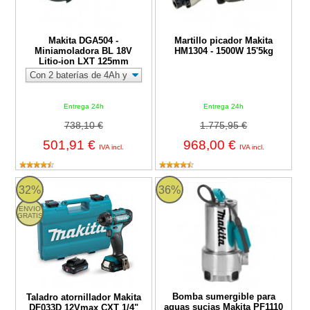
Makita DGA504 -
Martillo picador Makita
Miniamoladora BL 18V
HM1304 - 1500W 15'5kg
Litio-ion LXT 125mm
Entrega 24h
Entrega 24h
738,10 €
1.775,95 €
501,91 €
968,00 €
IVA incl.
IVA incl.
Taladro atornillador Makita DF033D 12Vmax CXT 1/4"
Bomba sumergible para aguas su
32%
36%
ENVIO
GRATIS
Bomba sumergible para
Taladro atornillador Makita
aguas sucias Makita PF1110
DF033D 12Vmax CXT 1/4"