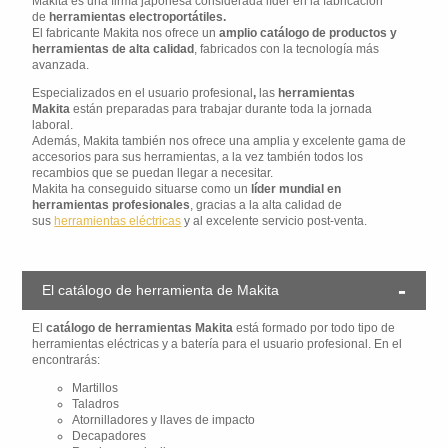
Makita es una firma japonesa considerada líder en la fabricación
de
herramientas electroportátiles.
El fabricante Makita nos ofrece un
amplio catálogo de productos y
herramientas de alta calidad
, fabricados con la tecnología más
avanzada.
Especializados en el usuario profesional
,
las
herramientas
Makita
están preparadas para trabajar durante toda la jornada
laboral.
Además, Makita también nos ofrece una amplia y excelente gama de
accesorios para sus herramientas, a la vez también todos los
recambios que se puedan llegar a necesitar.
Makita ha conseguido situarse como un
líder mundial en
herramientas profesionales
, gracias a la alta calidad de
sus
herramientas eléctricas
y al excelente servicio post-venta.
El catálogo de herramienta de Makita
El
catálogo de herramientas Makita
está formado por todo tipo de
herramientas eléctricas y a batería para el usuario profesional. En el
encontrarás:
Martillos
Taladros
Atornilladores y llaves de impacto
Decapadores