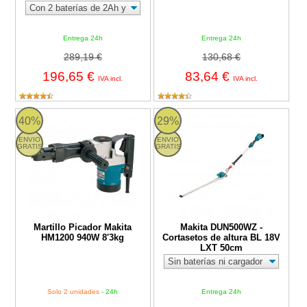
Entrega 24h
Entrega 24h
289,19 €
130,68 €
196,65 €
83,64 €
IVA incl.
IVA incl.
Martillo Picador Makita HM1200 940W 8'3kg
Makita DUN500WZ - Cortasetos d
40%
29%
ENVIO
ENVIO
GRATIS
GRATIS
Martillo Picador Makita
Makita DUN500WZ -
HM1200 940W 8'3kg
Cortasetos de altura BL 18V
LXT 50cm
Solo 2 unidades
- 24h
Entrega 24h