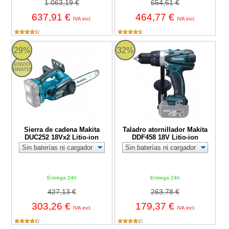
1.063,19 €
654,61 €
637,91 €
464,77 €
IVA incl.
IVA incl.
Sierra de cadena Makita DUC252 18Vx2 Litio-ion
Taladro atornillador Makita DDF458
29%
32%
ENVIO
GRATIS
Sierra de cadena Makita
Taladro atornillador Makita
DUC252 18Vx2 Litio-ion
DDF458 18V Litio-ion
Entrega 24h
Entrega 24h
427,13 €
263,78 €
303,26 €
179,37 €
IVA incl.
IVA incl.