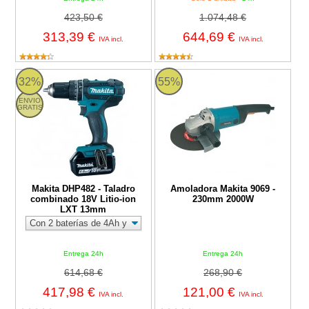
423,50 €
1.074,48 €
313,39 €
644,69 €
IVA incl.
IVA incl.
Makita DHP482 - Taladro combinado 18V Litio-ion LXT 13mm
Amoladora Makita 9069 - 230mm
32%
55%
ENVIO
GRATIS
Makita DHP482 - Taladro
Amoladora Makita 9069 -
combinado 18V Litio-ion
230mm 2000W
LXT 13mm
Entrega 24h
Entrega 24h
614,68 €
268,90 €
417,98 €
121,00 €
IVA incl.
IVA incl.