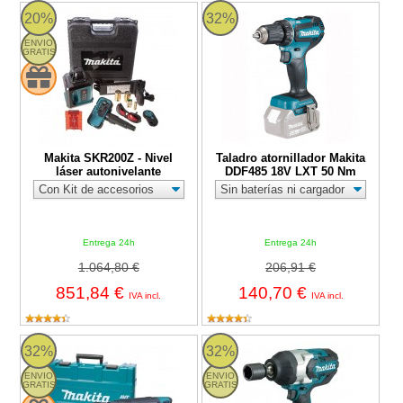
Makita SKR200Z - Nivel láser autonivelante
Taladro atornillador Makita DDF
20%
32%
ENVIO
GRATIS
Makita SKR200Z - Nivel
Taladro atornillador Makita
láser autonivelante
DDF485 18V LXT 50 Nm
Entrega 24h
Entrega 24h
1.064,80 €
206,91 €
851,84 €
140,70 €
IVA incl.
IVA incl.
HM1111C Makita
Makita DTW1001 - Llave de impact
32%
32%
ENVIO
ENVIO
GRATIS
GRATIS