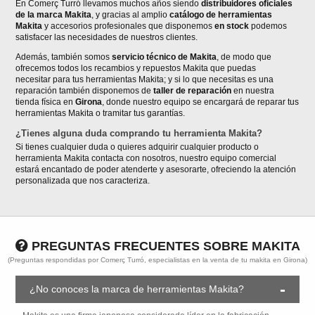
En Comerç Turró llevamos muchos años siendo
distribuidores oficiales
de la marca Makita
, y gracias al amplio
catálogo de herramientas
Makita
y accesorios profesionales que disponemos
en stock
podemos
satisfacer las necesidades de nuestros clientes.
Además, también somos
servicio técnico de Makita
, de modo que
ofrecemos todos los recambios y repuestos Makita que puedas
necesitar para tus herramientas Makita; y si lo que necesitas es una
reparación también disponemos de
taller de reparación
en nuestra
tienda física en
Girona
, donde nuestro equipo se encargará de reparar tus
herramientas Makita o tramitar tus garantías.
¿Tienes alguna duda comprando tu herramienta Makita?
Si tienes cualquier duda o quieres adquirir cualquier producto o
herramienta Makita contacta con nosotros, nuestro equipo comercial
estará encantado de poder atenderte y asesorarte, ofreciendo la atención
personalizada que nos caracteriza.
PREGUNTAS FRECUENTES SOBRE MAKITA
(Preguntas respondidas por Comerç Turró, especialistas en la venta de tu makita en Girona)
¿No conoces la marca de herramientas Makita?