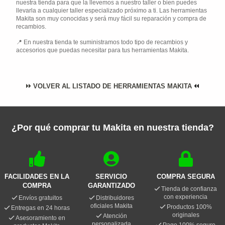
nuestra tienda para que la llevemos a nuestro taller o bien puedes
llevarla a cualquier taller especializado próximo a ti. Las herramientas
Makita son muy conocidas y será muy fácil su reparación y compra de
recambios.
En nuestra tienda te suministramos todo tipo de recambios y
accesorios que puedas necesitar para tus herramientas Makita.
VOLVER AL LISTADO DE HERRAMIENTAS MAKITA
¿Por qué comprar tu Makita en nuestra tienda?
FACILIDADES EN LA
SERVICIO
COMPRA SEGURA
COMPRA
GARANTIZADO
Tienda de confianza
con experiencia
Envíos gratuitos
Distribuidores
oficiales Makita
Productos 100%
Entregas en 24 horas
originales
Atención
Asesoramiento en
personalizada