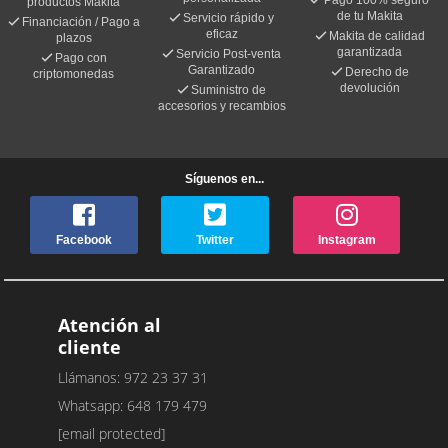
Pago 100% seguro
productos Makita
de tu Makita
Servicio rápido y
Financiación / Pago a
eficaz
Makita de calidad
plazos
garantizada
Servicio Post-venta
Pago con
Garantizado
Derecho de
criptomonedas
devolución
Suministro de
accesorios y recambios
Síguenos en...
Facebook
Twitter
Instagram
Atención al
cliente
Llámanos: 972 23 37 31
Whatsapp: 648 179 479
[email protected]