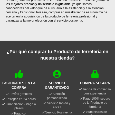
Además, comprar productos de ferretería en nuestra ferretería te garantiza
los mejores precios y un servicio inigualable
, ya que somos
conocedores del valor que da el usuario a la asistencia y a la atención
cercana y tradicional. Por eso, comprar en nuestra tienda es sinónimo de
acertar en la adquisición de tu producto de ferretería profesional y
garantizarte la mejor elección con el servicio postventa.
¿Por qué comprar tu Producto de ferretería en
nuestra tienda?
FACILIDADES EN LA
SERVICIO
COMPRA SEGURA
COMPRA
GARANTIZADO
Tienda de confianza
con experiencia
Envíos gratuitos
Atención
personalizada
Pago 100% seguro
Entregas en 24 horas
de tu Producto de
Servicio rápido y
Financiación / Pago a
ferretería
eficaz
plazos
Suministros de
Servicio Post-venta
Pago con