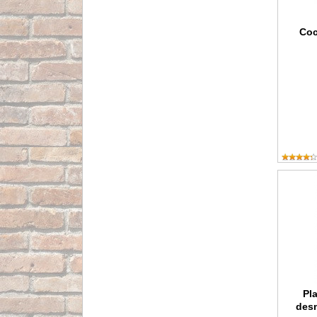
Coc
Plancha
Pl
des