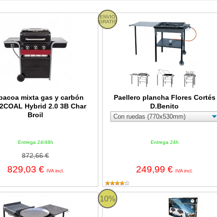
a mixta gas y carbón GAS2COAL Hybrid 2.0 3B Char Broil
ENVIO
Paellero plancha Flores Cortés D.Be
GRATIS
bacoa mixta gas y carbón
Paellero plancha Flores Cortés
COAL Hybrid 2.0 3B Char
D.Benito
Broil
Entrega 24/48h
Entrega 24h
872,66 €
829,03 €
249,99 €
IVA incl.
IVA incl.
a especial combinada con Plancha y Paellero de Gas Flores Cortés
Cocina eléctrica portátil de 2 fu
10%