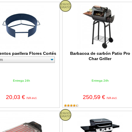
tos paellera Flores Cortés
ENVIO
Barbacoa de carbón Patio Pro Char G
GRATIS
entos paellera Flores Cortés
Barbacoa de carbón Patio Pro
Char Griller
Entrega 24h
Entrega 24h
20,03 €
250,59 €
IVA incl.
IVA incl.
a eléctrica Jata BQ101 de 2400W
ENVIO
Barbacoa de gas Convective 310B C
GRATIS