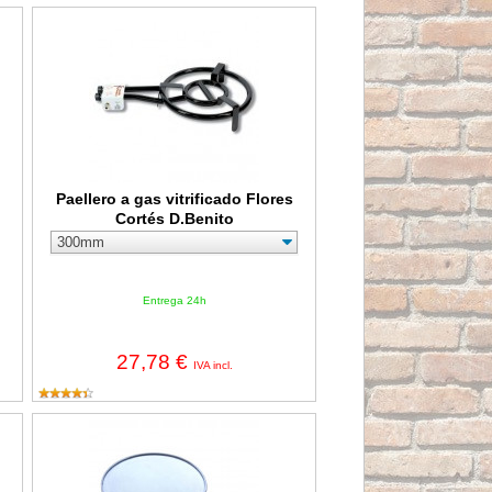
riller
Paellero a gas vitrificado Flores Cortés D.Benito
Paellero a gas vitrificado Flores
Cortés D.Benito
Entrega 24h
27,78 €
IVA incl.
har Broil
Plancha redonda para barbacoa de INOX con recogegrasas Flo