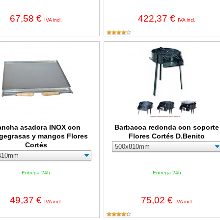
67,58 €
422,37 €
IVA incl.
IVA incl.
 asadora INOX con recogegrasas y mangos Flores Cortés
Barbacoa redonda con soporte Flore
ancha asadora INOX con
Barbacoa redonda con soporte
gegrasas y mangos Flores
Flores Cortés D.Benito
Cortés
Entrega 24h
Entrega 24h
49,37 €
75,02 €
IVA incl.
IVA incl.