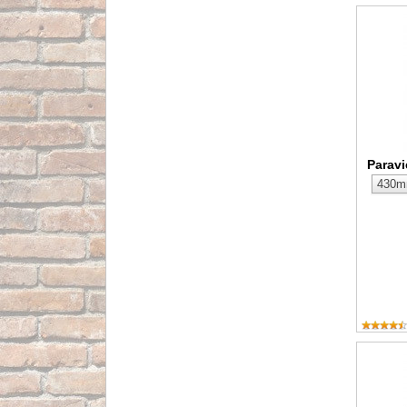
Paravien
Paravi
Barbaco