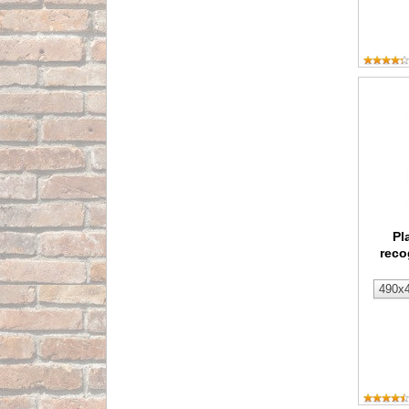
Plancha
Pl
reco