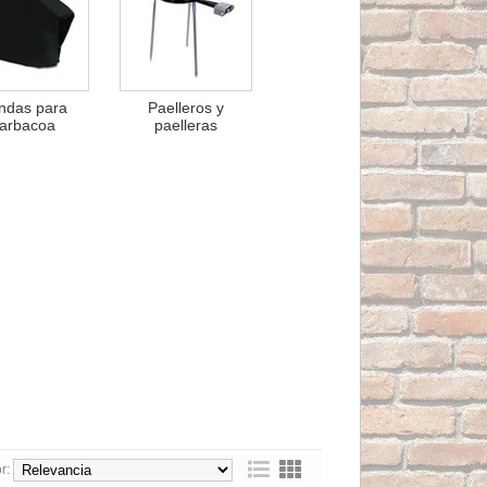
ndas para
Paelleros y
arbacoa
paelleras
r: