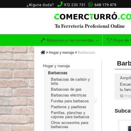
¿Alguna duda?
972 233 731
648 179 479
Tu Ferretería Profesional Online
Máquinas y herramientas
Ropa de t
Hogar y menaje
Barbacoas
Barb
Hogar y menaje
Barbacoas
Ampli
Barbacoas de carbón y
leña
Encuen
Barbacoas de gas
tu fam
Barbacoas eléctricas
Pre
Fundas para barbacoa
Paelleros y paelleras
Subca
Parrillas, planchas y
cajones para barbacoa
Otros accesorios para
barbacoas