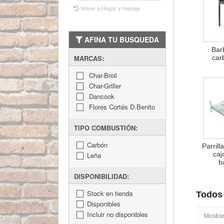
Volver a Hogar y menaje
AFINA TU BUSQUEDA
Bar
car
MARCAS:
Char-Broil
Char-Griller
Dancook
Flores Cortés D.Benito
TIPO COMBUSTIÓN:
Carbón
Parrill
caj
Leña
b
DISPONIBILIDAD:
Stock en tienda
Todos 
Disponibles
Incluir no disponibles
Mostra