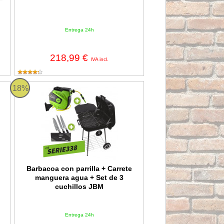
Entrega 24h
218,99 €
IVA incl.
Char Broil
Barbacoa con parrilla + Carrete manguera agua + Set de 3 cuch
18%
Barbacoa con parrilla + Carrete
manguera agua + Set de 3
cuchillos JBM
Entrega 24h