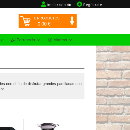
Iniciar sesión
Regístrate
0
PRODUCTOS
0,00
€
Ferretería
Marcas
 con el fin de disfrutar grandes parrilladas con
ios.