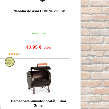
Plancha de asar EDM de 2000W
Entrega 24h
40,95 €
IVA incl.
ENVIO
Barbacoa/ahumador portátil Char Griller
GRATIS
Barbacoa/ahumador portátil Char
Griller