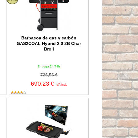
Barbacoa de gas y carbón
GAS2COAL Hybrid 2.0 2B Char
Broil
Entrega 24/48h
726,56 €
690,23 €
IVA incl.
Plancha de asar EDM de 2000W