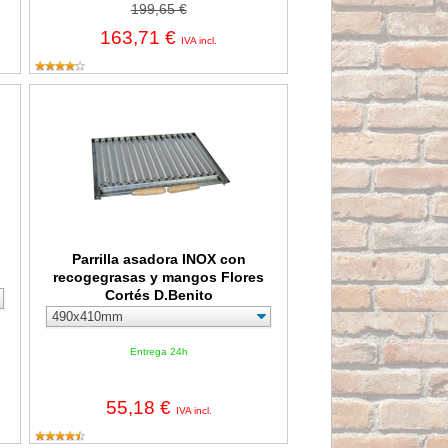
199,65 €
163,71 €
IVA incl.
s Cortés D.Benito
Parrilla asadora INOX con recogegrasas y mangos Flores Corté
Parrilla asadora INOX con
recogegrasas y mangos Flores
Cortés D.Benito
Entrega 24h
55,18 €
IVA incl.