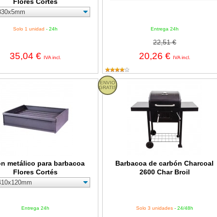
Flores Cortés
Solo 1 unidad
- 24h
Entrega 24h
22,51 €
35,04 €
20,26 €
IVA incl.
IVA incl.
tálico para barbacoa Flores Cortés
ENVIO
Barbacoa de carbón Charcoal 2600 
GRATIS
ón metálico para barbacoa
Barbacoa de carbón Charcoal
Flores Cortés
2600 Char Broil
Entrega 24h
Solo 3 unidades
- 24/48h