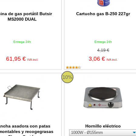
ina de gas portátil Butsir
Cartucho gas B-250 227gr
MS2000 DUAL
Entrega 24h
Entrega 24h
4,19 €
61,95 €
3,06 €
IVA incl.
IVA incl.
 asadora con patas desmontables y recogegrasas Flores Cortés
Hornillo eléctrico
10%
ancha asadora con patas
Hornillo eléctrico
montables y recogegrasas