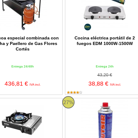
coa especial combinada con
Cocina eléctrica portátil de 2
ha y Paellero de Gas Flores
fuegos EDM 1000W-1500W
Cortés
Entrega 24/48h
Entrega 24h
43,20 €
436,81 €
38,88 €
IVA incl.
IVA incl.
de gas portátil Butsir MS2000 DUAL
Cartucho gas B-250 227gr
27%