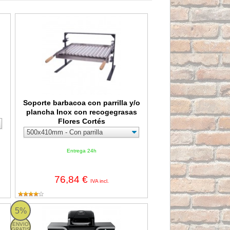
nito
Soporte barbacoa con parrilla y/o plancha Inox con recogegrasa
Soporte barbacoa con parrilla y/o
plancha Inox con recogegrasas
Flores Cortés
Entrega 24h
76,84 €
IVA incl.
egos EDM 1000W-1500W
Barbacoa de gas y carbón GAS2COAL Hybrid 2.0 2B Char Broi
5%
ENVIO
GRATIS