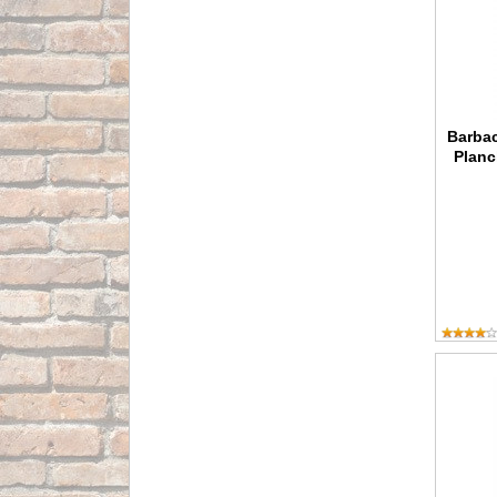
Barba
Planc
Cocina 