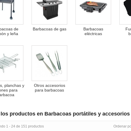
bacoas de
Barbacoas de gas
Barbacoas
Fu
bón y leña
eléctricas
b
as, planchas y
Otros accesorios
ones para
para barbacoas
arbacoa
los productos en Barbacoas portátiles y accesorios
ndo 1 - 24 de 151 productos
Ordenar po