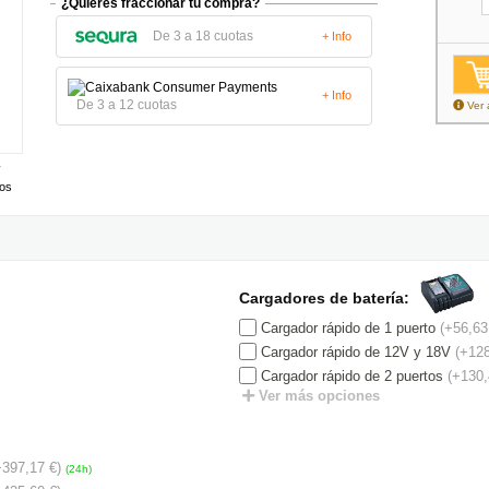
¿Quieres fraccionar tu compra?
De 3 a 18 cuotas
+ Info
+ Info
De 3 a 12 cuotas
Ver 
tos
Cargadores de batería:
Cargador rápido de 1 puerto
(+56,63
Cargador rápido de 12V y 18V
(+128
Cargador rápido de 2 puertos
(+130,
Ver más opciones
+397,17 €)
(24h)