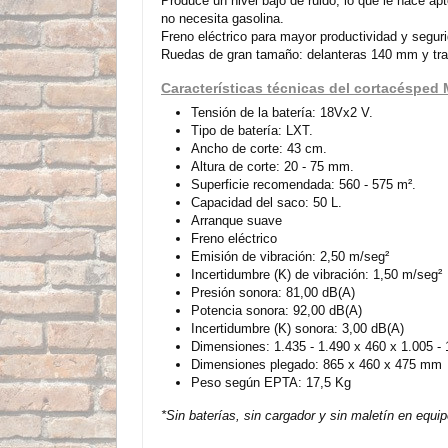
Produce un nivel bajo de ruido, lo que le hace a
no necesita gasolina.
Freno eléctrico para mayor productividad y seguri
Ruedas de gran tamaño: delanteras 140 mm y tr
Características técnicas del cortacéspe
Tensión de la batería: 18Vx2 V.
Tipo de batería: LXT.
Ancho de corte: 43 cm.
Altura de corte: 20 - 75 mm.
Superficie recomendada: 560 - 575 m².
Capacidad del saco: 50 L.
Arranque suave
Freno eléctrico
Emisión de vibración: 2,50 m/seg²
Incertidumbre (K) de vibración: 1,50 m/seg²
Presión sonora: 81,00 dB(A)
Potencia sonora: 92,00 dB(A)
Incertidumbre (K) sonora: 3,00 dB(A)
Dimensiones: 1.435 - 1.490 x 460 x 1.005 -
Dimensiones plegado: 865 x 460 x 475 mm
Peso según EPTA: 17,5 Kg
*Sin baterías, sin cargador y sin maletín en equi