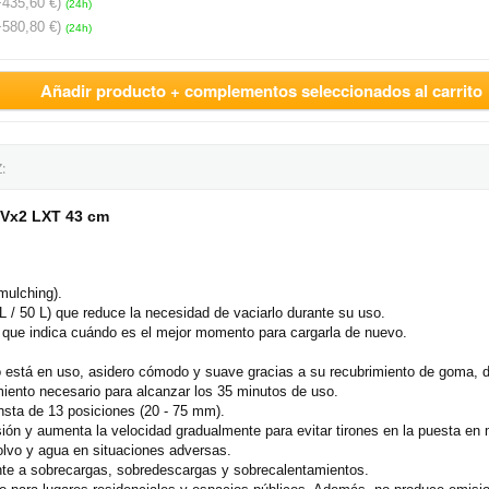
+435,60 €)
(24h)
+580,80 €)
(24h)
Añadir producto + complementos seleccionados al carrito
:
8Vx2 LXT 43 cm
mulching).
/ 50 L) que reduce la necesidad de vaciarlo durante su uso.
, que indica cuándo es el mejor momento para cargarla de nuevo.
 está en uso, asidero cómodo y suave gracias a su recubrimiento de goma, do
miento necesario para alcanzar los 35 minutos de uso.
nsta de 13 posiciones (20 - 75 mm).
ión y aumenta la velocidad gradualmente para evitar tirones en la puesta en
lvo y agua en situaciones adversas.
rente a sobrecargas, sobredescargas y sobrecalentamientos.