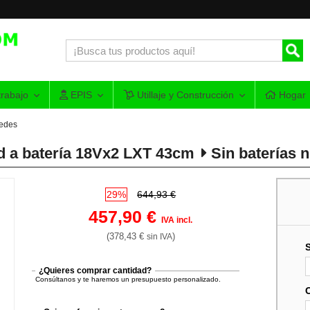
rabajo
EPIS
Utillaje y Construcción
Hogar
edes
d a batería 18Vx2 LXT 43cm
Sin baterías n
29%
644,93 €
457,90 €
IVA incl.
(378,43 €
)
sin IVA
¿Quieres comprar cantidad?
Consúltanos y te haremos un presupuesto personalizado.