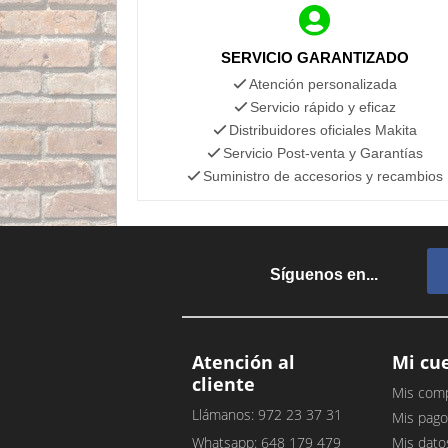
SERVICIO GARANTIZADO
Atención personalizada
Servicio rápido y eficaz
Distribuidores oficiales Makita
Servicio Post-venta y Garantías
Suministro de accesorios y recambios
Síguenos en...
Atención al
Mi cu
cliente
Mis com
Llámanos: 972 23 37 31
Mis pago
Whatsapp: 648 179 479
Mis dato