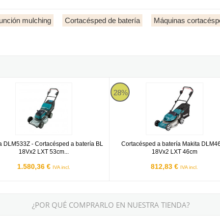
unción mulching
Cortacésped de batería
Máquinas cortacésp
a DLM533Z
Makita DLM460Z
28%
a DLM533Z - Cortacésped a batería BL
Cortacésped a batería Makita DLM4
18Vx2 LXT 53cm...
18Vx2 LXT 46cm
1.580,36 €
812,83 €
IVA incl.
IVA incl.
¿POR QUÉ COMPRARLO EN NUESTRA TIENDA?