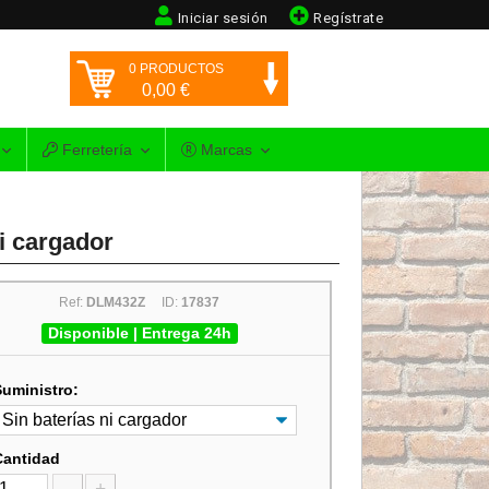
Iniciar sesión
Regístrate
0
PRODUCTOS
0,00
€
Ferretería
Marcas
i cargador
Ref:
DLM432Z
ID:
17837
Disponible | Entrega 24h
Suministro:
Cantidad