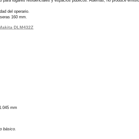
pto para lugares residenciales y espacios públicos. Además, no produce emisi
dad del operario.
aseras 160 mm.
d Makita DLM432Z
 1.045 mm
po básico.