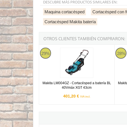
DESCUBRE MÁS PRODUCTOS SIMILARES EN:
Maquina cortacésped
Cortacésped con f
Cortacésped Makita batería
OTROS CLIENTES TAMBIÉN COMPRARON:
Makita LM004GZ
Makit
29%
28%
Makita LM004GZ - Cortacésped a batería BL
Makit
40Vmáx XGT 43cm
401,20 €
IVA incl.