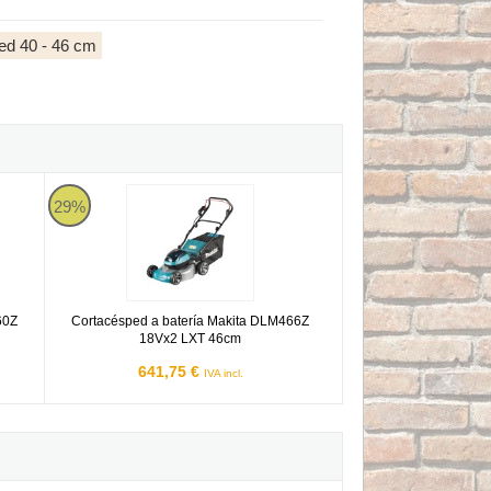
ed 40 - 46 cm
Makita DLM466Z
29%
60Z
Cortacésped a batería Makita DLM466Z
18Vx2 LXT 46cm
641,75 €
IVA incl.