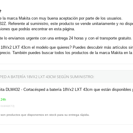
?
la marca Makita con muy buena aceptación por parte de los usuarios.
2Z. Referente al suministro, este producto se vende unitariamente y no disp
siones que podrás encontrar en esta página.
e lo enviamos urgente con una entrega 24 horas y con el transporte gratuito.
18Vx2 LXT 43cm el modelo que quieres? Puedes descubrir más artículos sim
ecio. También puedes buscar todos los productos de la marca Makita en la 
ED A BATERÍA 18VX2 LXT 43CM SEGÚN SUMINISTRO:
kita DLM432 - Cortacésped a batería 18Vx2 LXT 43cm que están disponibles p
 24h
. DLM432CT2)
 son productos que disponemos en stock para su entrega rápida.