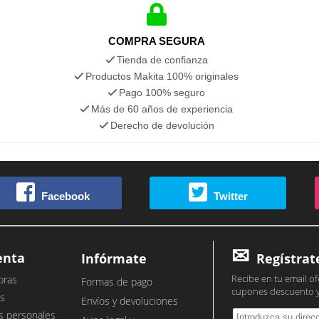
COMPRA SEGURA
Tienda de confianza
Productos Makita 100% originales
Pago 100% seguro
Más de 60 años de experiencia
Derecho de devolución
Facebook
Twitter
enta
Infórmate
Regístrat
Recibe en tu email of
pras
Formas de pago
cupones descuento 
s
Envíos y devoluciones
s personales