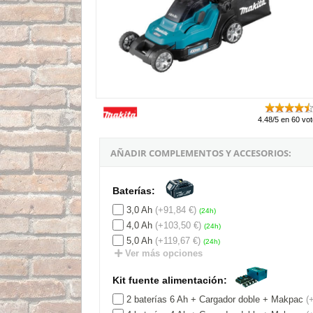
4.48/5 en 60 vo
AÑADIR COMPLEMENTOS Y ACCESORIOS:
Baterías:
3,0 Ah
(+91,84 €)
(24h)
4,0 Ah
(+103,50 €)
(24h)
5,0 Ah
(+119,67 €)
(24h)
Ver más opciones
Kit fuente alimentación:
2 baterías 6 Ah + Cargador doble + Makpac
(