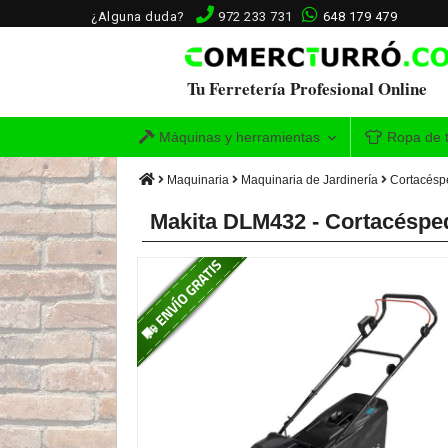
¿Alguna duda?
972 233 731
648 179 479
Tu Ferretería Profesional Online
Máquinas y herramientas
Ropa de t
Maquinaria
Maquinaria de Jardinería
Cortacésp
Makita DLM432 - Cortacéspe