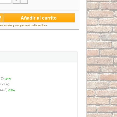
-
+
Añadir al carrito
accesorios y complementos disponibles
 €)
(24h)
,97 €)
44 €)
(24h)