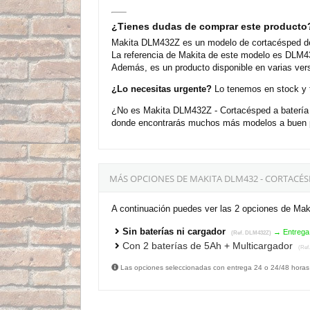
¿Tienes dudas de comprar este producto
Makita DLM432Z es un modelo de cortacésped de 
La referencia de Makita de este modelo es DLM43
Además, es un producto disponible en varias ver
¿Lo necesitas urgente?
Lo tenemos en stock y t
¿No es Makita DLM432Z - Cortacésped a batería 
donde encontrarás muchos más modelos a buen pr
MÁS OPCIONES DE MAKITA DLM432 - CORTACÉSP
A continuación puedes ver las 2 opciones de Ma
Sin baterías ni cargador
→ Entrega
(Ref. DLM432Z)
Con 2 baterías de 5Ah + Multicargador
(Ref
Las opciones seleccionadas con entrega 24 o 24/48 horas