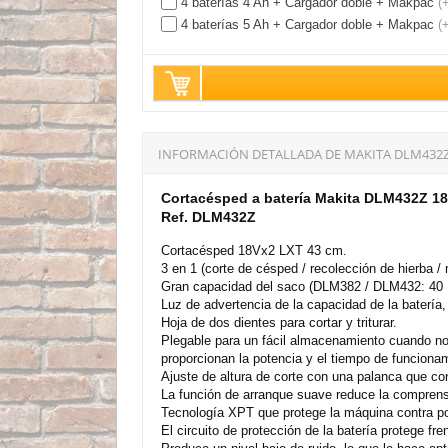
4 baterías 4 Ah + Cargador doble + Makpac
(
4 baterías 5 Ah + Cargador doble + Makpac
(
INFORMACIÓN DETALLADA DE MAKITA DLM432Z
Cortacésped a batería Makita DLM432Z 1
Ref. DLM432Z
Cortacésped 18Vx2 LXT 43 cm.
3 en 1 (corte de césped / recolección de hierba / 
Gran capacidad del saco (DLM382 / DLM432: 40 L 
Luz de advertencia de la capacidad de la batería
Hoja de dos dientes para cortar y triturar.
Plegable para un fácil almacenamiento cuando no
proporcionan la potencia y el tiempo de funciona
Ajuste de altura de corte con una palanca que co
La función de arranque suave reduce la comprens
Tecnología XPT que protege la máquina contra po
El circuito de protección de la batería protege f