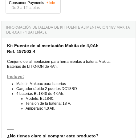
+ Info
De 3 a 12 cuotas
INFORMACIÓN DETALLADA DE KIT FUENTE ALIMENTACIÓN 18V MAKITA
DE 4,0AH (4 BATERÍAS):
Kit Fuente de alimentación Makita de 4,0Ah
Ref. 197503-4
Conjunto de alimentación para herramientas a batería Makita.
Baterias de LITIO-ION de 4Ah.
Incluye:
Maletín Makpac para baterías
Cargador rápido 2 puertos DC18RD
4 baterías BL1840 de 4.0Ah.
Modelo: BL1840.
Tensión de la batería: 18 V.
Amperaje: 4,0 Ah.
¿No tienes claro si comprar este producto?