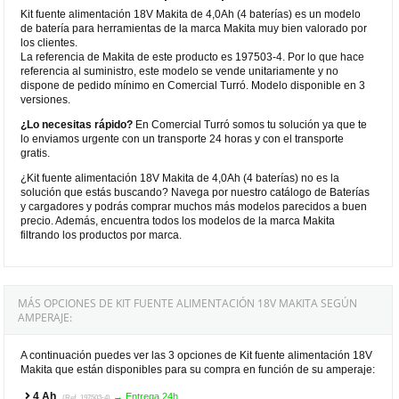
Kit fuente alimentación 18V Makita de 4,0Ah (4 baterías) es un modelo
de batería para herramientas de la marca Makita muy bien valorado por
los clientes.
La referencia de Makita de este producto es 197503-4. Por lo que hace
referencia al suministro, este modelo se vende unitariamente y no
dispone de pedido mínimo en Comercial Turró. Modelo disponible en 3
versiones.
¿Lo necesitas rápido?
En Comercial Turró somos tu solución ya que te
lo enviamos urgente con un transporte 24 horas y con el transporte
gratis.
¿Kit fuente alimentación 18V Makita de 4,0Ah (4 baterías) no es la
solución que estás buscando? Navega por nuestro catálogo de Baterías
y cargadores y podrás comprar muchos más modelos parecidos a buen
precio. Además, encuentra todos los modelos de la marca Makita
filtrando los productos por marca.
MÁS OPCIONES DE KIT FUENTE ALIMENTACIÓN 18V MAKITA SEGÚN
AMPERAJE:
A continuación puedes ver las 3 opciones de Kit fuente alimentación 18V
Makita que están disponibles para su compra en función de su amperaje:
4 Ah
→ Entrega 24h
(Ref. 197503-4)