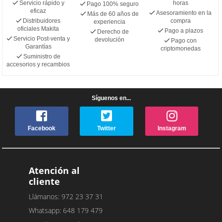
Servicio rápido y
horas
Pago 100% seguro
eficaz
Asesoramiento en la
Más de 60 años de
Distribuidores
compra
experiencia
oficiales Makita
Pago a plazos
Derecho de
Servicio Post-venta y
devolución
Pago con
Garantías
criptomonedas
Suministro de
accesorios y recambios
Síguenos en...
Facebook
Twitter
Instagram
Atención al
cliente
Llámanos: 972 23 37 31
Whatsapp: 648 179 479