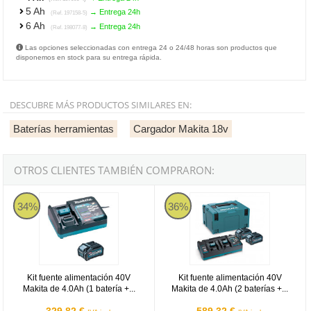
5 Ah
→ Entrega 24h
(Ref. 197158-5)
6 Ah
→ Entrega 24h
(Ref. 198077-8)
Las opciones seleccionadas con entrega 24 o 24/48 horas son productos que
disponemos en stock para su entrega rápida.
DESCUBRE MÁS PRODUCTOS SIMILARES EN:
Baterías herramientas
Cargador Makita 18v
OTROS CLIENTES TAMBIÉN COMPRARON:
Kit fuente alimentación 40V Makita de 4.0Ah (1 batería + cargador r
Kit fuente alimentación 40V Makita
34%
36%
Kit fuente alimentación 40V
Kit fuente alimentación 40V
Makita de 4.0Ah (1 batería +...
Makita de 4.0Ah (2 baterías +...
329,82 €
589,32 €