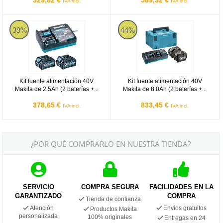
IVA incl.
IVA incl.
Kit fuente alimentación 40V Makita de 2.5Ah (2 baterías + cargador 
Kit fuente alimentación 40V Makita
39%
44%
Kit fuente alimentación 40V
Kit fuente alimentación 40V
Makita de 2.5Ah (2 baterías +...
Makita de 8.0Ah (2 baterías +...
378,65 €
833,45 €
IVA incl.
IVA incl.
¿POR QUÉ COMPRARLO EN NUESTRA TIENDA?
SERVICIO
COMPRA SEGURA
FACILIDADES EN LA
GARANTIZADO
COMPRA
Tienda de confianza
Atención
Envíos gratuitos
Productos Makita
personalizada
100% originales
Entregas en 24