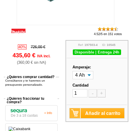
4.52/5 en 151 votos
Ref:
197503-4
ID:
10545
40%
726,00 €
Disponible | Entrega 24h
435,60 €
IVA incl.
(360,00 €
)
sin IVA
Amperaje:
¿Quieres comprar cantidad?
Consúltanos y te haremos un
presupuesto personalizado.
Cantidad
-
+
¿Quieres fraccionar tu
compra?
Añadir al carrito
+ Info
De 3 a 18 cuotas