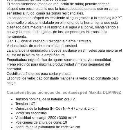
El modo silencioso (modo de reducción de ruido) permite cortar el
césped con poco ruido, lo que la hace adecuada para su uso en zonas
sensibles al ruido, como las zonas residenciales.
La cortadora de césped es resistente al agua gracias a la tecnología XPT
es un sello protector instalado en el interior de la herramienta que está
diseñado para mejorar la resistencia al agua y al polvo, manteniendo el
polvo y la humedad alejados de los componentes internos de la
herramienta.
3 en 1 (Cortar el césped / Recoger la hierba / Triturar).
Varias alturas de corte para cuidar el césped.
La altura de la empuñadura puede ajustarse en 3 niveles para mejorar el
ajuste de la altura de la empuñadura.
Empuñadura ergonómica de agarre suave para mayor comodidad.
Freno eléctrico para máxima productividad y mayor seguridad del
operador.
Cuchilla de 2 dientes para cortar y triturar.
El control de velocidad constante mantiene la velocidad constante bajo
carga.
Características técnicas del cortacésped Makita DLM466Z
Tensión nominal de la batería: 2x18 V.
Tensión LXT.
Química de la batería (Ni-Cd / Ni-MH / Li-ion): Li-ion
Motor sin escobillas
Velocidad sin carga: 2500 / 3300 min⁻¹
Posiciones de altura de corte: 10
Anchura de la plataforma de corte: 46 cm