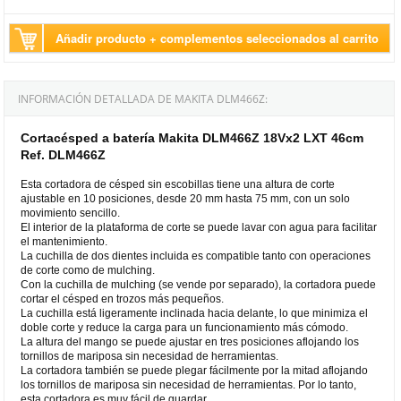
Añadir producto + complementos seleccionados al carrito
INFORMACIÓN DETALLADA DE MAKITA DLM466Z:
Cortacésped a batería Makita DLM466Z 18Vx2 LXT 46cm
Ref. DLM466Z
Esta cortadora de césped sin escobillas tiene una altura de corte
ajustable en 10 posiciones, desde 20 mm hasta 75 mm, con un solo
movimiento sencillo.
El interior de la plataforma de corte se puede lavar con agua para facilitar
el mantenimiento.
La cuchilla de dos dientes incluida es compatible tanto con operaciones
de corte como de mulching.
Con la cuchilla de mulching (se vende por separado), la cortadora puede
cortar el césped en trozos más pequeños.
La cuchilla está ligeramente inclinada hacia delante, lo que minimiza el
doble corte y reduce la carga para un funcionamiento más cómodo.
La altura del mango se puede ajustar en tres posiciones aflojando los
tornillos de mariposa sin necesidad de herramientas.
La cortadora también se puede plegar fácilmente por la mitad aflojando
los tornillos de mariposa sin necesidad de herramientas. Por lo tanto,
esta cortadora es muy fácil de guardar.