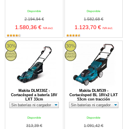
Disponible
Disponible
2.194,94 €
1.582,68 €
1.580,36 €
1.123,70 €
IVA incl.
IVA incl.
Makita DLM330Z - Cortacésped a batería 18V LXT 33cm
Makita DLM539 - Cortacésped BL
30%
30%
ENVIO
ENVIO
GRATIS
GRATIS
Makita DLM330Z -
Makita DLM539 -
Cortacésped a batería 18V
Cortacésped BL 18Vx2 LXT
LXT 33cm
53cm con tracción
Disponible
Disponible
313,39 €
1.091,42 €