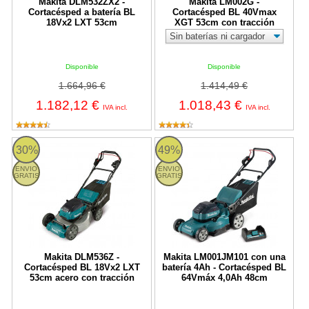
Makita DLM532ZX2 -
Makita LM002G -
Cortacésped a batería BL
Cortacésped BL 40Vmax
18Vx2 LXT 53cm
XGT 53cm con tracción
Disponible
Disponible
1.664,96 €
1.414,49 €
1.182,12 €
1.018,43 €
IVA incl.
IVA incl.
DLM536Z Makita
LM001JM101 Makita
30%
49%
ENVIO
ENVIO
GRATIS
GRATIS
Makita DLM536Z -
Makita LM001JM101 con una
Cortacésped BL 18Vx2 LXT
batería 4Ah - Cortacésped BL
53cm acero con tracción
64Vmáx 4,0Ah 48cm