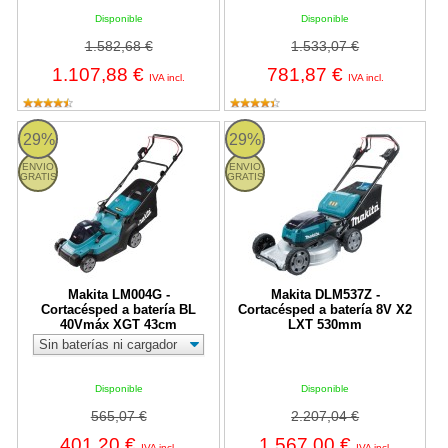
Disponible
Disponible
1.582,68 €
1.533,07 €
1.107,88 €
781,87 €
IVA incl.
IVA incl.
Makita LM004G - Cortacésped a batería BL 40Vmáx XGT 43cm
DLM537Z Makita
29%
29%
ENVIO
ENVIO
GRATIS
GRATIS
Makita LM004G -
Makita DLM537Z -
Cortacésped a batería BL
Cortacésped a batería 8V X2
40Vmáx XGT 43cm
LXT 530mm
Disponible
Disponible
565,07 €
2.207,04 €
401,20 €
1.567,00 €
IVA incl.
IVA incl.