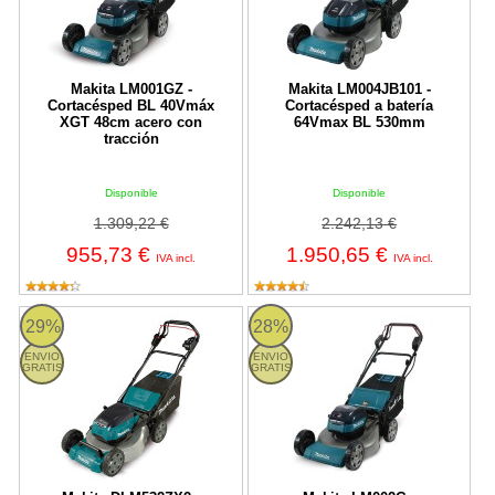
Makita LM001GZ -
Makita LM004JB101 -
Cortacésped BL 40Vmáx
Cortacésped a batería
XGT 48cm acero con
64Vmax BL 530mm
tracción
Disponible
Disponible
1.309,22 €
2.242,13 €
955,73 €
1.950,65 €
IVA incl.
IVA incl.
DLM532ZX2 Makita
Makita LM002G - Cortacésped B
29%
28%
ENVIO
ENVIO
GRATIS
GRATIS