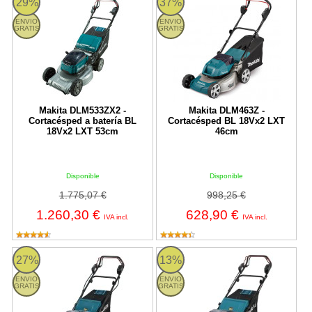
29%
37%
ENVIO
ENVIO
GRATIS
GRATIS
Makita DLM533ZX2 -
Makita DLM463Z -
Cortacésped a batería BL
Cortacésped BL 18Vx2 LXT
18Vx2 LXT 53cm
46cm
Disponible
Disponible
1.775,07 €
998,25 €
1.260,30 €
628,90 €
IVA incl.
IVA incl.
LM001GZ Makita
LM004JB101 Makita
27%
13%
ENVIO
ENVIO
GRATIS
GRATIS