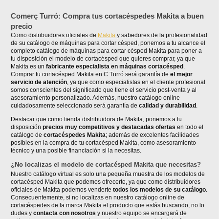
Comerç Turró: Compra tus cortacéspedes Makita a buen
precio
Como distribuidores oficiales de
Makita
y sabedores de la profesionalidad
de su catálogo de máquinas para cortar césped, ponemos a tu alcance el
completo catálogo de máquinas para cortar césped Makita para poner a
tu disposición el modelo de cortacésped que quieres comprar, ya que
Makita es un
fabricante especialista en máquinas cortacésped
.
Comprar tu cortacésped Makita en C.Turró será garantía de
el mejor
servicio de atención
, ya que como especialistas en el cliente profesional
somos conscientes del significado que tiene el servicio post-venta y al
asesoramiento personalizado. Además, nuestro catálogo online
cuidadosamente seleccionado será garantía de
calidad y durabilidad
.
Destacar que como tienda distribuidora de Makita, ponemos a tu
disposición
precios muy competitivos y destacadas ofertas
en todo el
catálogo de
cortacéspedes Makita
; además de excelentes facilidades
posibles en la compra de tu cortacésped Makita, como asesoramiento
técnico y una posible financiación si la necesitas.
¿No localizas el modelo de cortacésped Makita que necesitas?
Nuestro catálogo virtual es solo una pequeña muestra de los modelos de
cortacésped Makita que podemos ofrecerte, ya que como distribuidores
oficiales de Makita podemos venderte
todos los modelos de su catálogo
.
Consecuentemente, si no localizas en nuestro catálogo online de
cortacéspedes de la marca Makita el producto que estás buscando, no lo
dudes y
contacta con nosotros
y nuestro equipo se encargará de