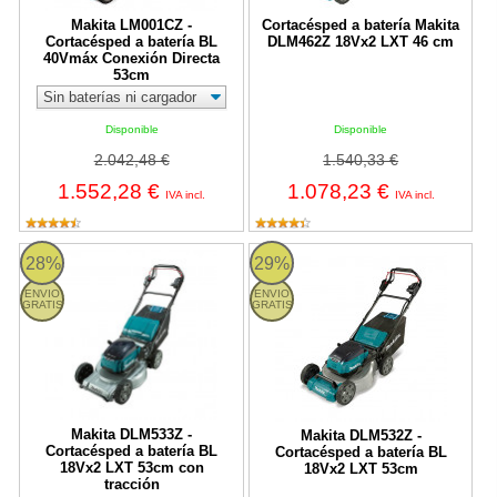
Makita LM001CZ -
Cortacésped a batería Makita
Cortacésped a batería BL
DLM462Z 18Vx2 LXT 46 cm
40Vmáx Conexión Directa
53cm
Disponible
Disponible
2.042,48 €
1.540,33 €
1.552,28 €
1.078,23 €
IVA incl.
IVA incl.
DLM533Z Makita
DLM532Z Makita
28%
29%
ENVIO
ENVIO
GRATIS
GRATIS
Makita DLM533Z -
Makita DLM532Z -
Cortacésped a batería BL
Cortacésped a batería BL
18Vx2 LXT 53cm con
18Vx2 LXT 53cm
tracción