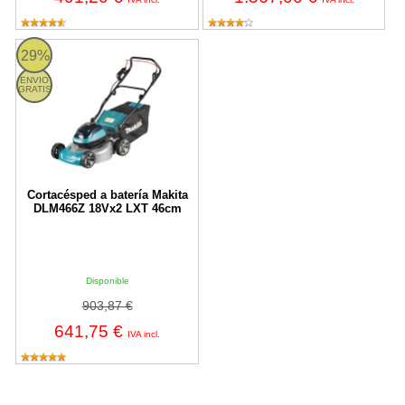
DLM466Z Makita
29%
ENVIO
GRATIS
Cortacésped a batería Makita
DLM466Z 18Vx2 LXT 46cm
Disponible
903,87 €
641,75 €
IVA incl.