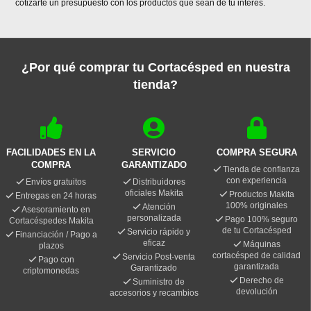
cotizarte un presupuesto con los productos que sean de tu interés.
¿Por qué comprar tu Cortacésped en nuestra
tienda?
FACILIDADES EN LA
SERVICIO
COMPRA SEGURA
COMPRA
GARANTIZADO
Tienda de confianza
con experiencia
Envíos gratuitos
Distribuidores
oficiales Makita
Productos Makita
Entregas en 24 horas
100% originales
Atención
Asesoramiento en
personalizada
Pago 100% seguro
Cortacéspedes Makita
de tu Cortacésped
Servicio rápido y
Financiación / Pago a
eficaz
Máquinas
plazos
cortacésped de calidad
Servicio Post-venta
Pago con
garantizada
Garantizado
criptomonedas
Derecho de
Suministro de
devolución
accesorios y recambios