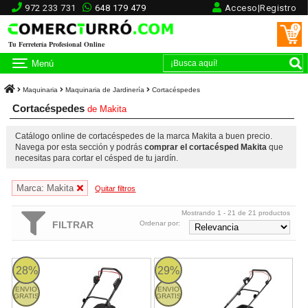
972 233 731
648 179 479
Acceso|Registro
0
Tu Ferretería Profesional Online
Menú
Maquinaria
Maquinaria de Jardinería
Cortacéspedes
Cortacéspedes
de
Makita
Catálogo online de cortacéspedes de la marca Makita a buen precio.
Navega por esta sección y podrás
comprar el cortacésped Makita
que
necesitas para cortar el césped de tu jardín.
Marca: Makita
Quitar filtros
Mostrando 1 - 21 de 21 productos
FILTRAR
Ordenar por:
DLM460Z Makita
Makita DLM432 - Cortacésped a 
28%
29%
ENVIO
ENVIO
GRATIS
GRATIS