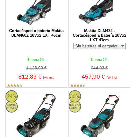
Cortacésped a batería Makita
Makita DLM432 -
DLM460Z 18Vx2 LXT 46cm
Cortacésped a batería 18Vx2
LXT 43cm
Entrega 24h
Entrega 24h
1.128,93 €
644,93 €
812,83 €
457,90 €
IVA incl.
IVA incl.
Makita LM001CZ - Cortacésped a batería BL 40Vmáx Conexión D
DLM462Z Makita
24%
30%
ENVIO
ENVIO
GRATIS
GRATIS