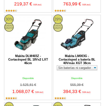
219,37 €
763,99 €
IVA incl.
IVA incl.
DLM465Z Makita
Makita LM003G - Cortacésped a
30%
29%
ENVIO
ENVIO
GRATIS
GRATIS
Makita DLM465Z -
Makita LM003G -
Cortacésped BL 18Vx2 LXT
Cortacésped a batería BL
46cm
40Vmáx XGT 38cm
Disponible
Disponible
1.525,81 €
555,39 €
1.068,07 €
394,33 €
IVA incl.
IVA incl.
DLM533ZX2 Makita
DLM463Z Makita