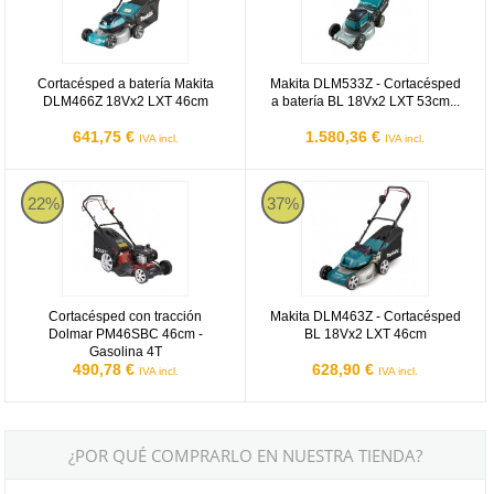
Cortacésped a batería Makita
Makita DLM533Z - Cortacésped
DLM466Z 18Vx2 LXT 46cm
a batería BL 18Vx2 LXT 53cm...
641,75 €
1.580,36 €
IVA incl.
IVA incl.
Dolmar PM46SBC
Makita DLM463Z
22%
37%
Cortacésped con tracción
Makita DLM463Z - Cortacésped
Dolmar PM46SBC 46cm -
BL 18Vx2 LXT 46cm
Gasolina 4T
490,78 €
628,90 €
IVA incl.
IVA incl.
¿POR QUÉ COMPRARLO EN NUESTRA TIENDA?