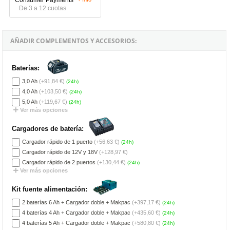
De 3 a 12 cuotas
AÑADIR COMPLEMENTOS Y ACCESORIOS:
Baterías:
3,0 Ah
(+91,84 €)
(24h)
4,0 Ah
(+103,50 €)
(24h)
5,0 Ah
(+119,67 €)
(24h)
Ver más opciones
Cargadores de batería:
Cargador rápido de 1 puerto
(+56,63 €)
(24h)
Cargador rápido de 12V y 18V
(+128,97 €)
Cargador rápido de 2 puertos
(+130,44 €)
(24h)
Ver más opciones
Kit fuente alimentación:
2 baterías 6 Ah + Cargador doble + Makpac
(+397,17 €)
(24h)
4 baterías 4 Ah + Cargador doble + Makpac
(+435,60 €)
(24h)
4 baterías 5 Ah + Cargador doble + Makpac
(+580,80 €)
(24h)