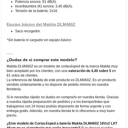
Potencia sonora: 91 dB(A).
Incertidumbre (K) sonora: 3,40 dB(A).
Tensión de la batería: 2x18.
Equipo básico del Makita DLM460Z
Saco recogedor.
*Sin batería ni cargador en equipo básico.
¿Dudas de si comprar este modelo?
Makita DLM460Z es un modelo de cortacésped de la marca Makita muy
bien aceptado por los clientes, con una
valoración de 4,40 sobre 5
en
81 votos de clientes.
La referencia de Makita de este producto es DLM460Z. Es un producto
vendido unitariamente y no dispone de pedido mínimo en nuestra
ferretería.
Si lo necesitas rápido no dudes en comprarlo en nuestra tienda. Gracias
a nuestra rápida preparación de pedidos y a los transportistas que
trabajamos con 24 horas podrás disponerlo de forma urgente y con
entrega gratis. Además, en nuestra tienda te lo ofrecemos a muy buen
precio.
¿Este modelo de Cortacésped a batería Makita DLM460Z 18Vx2 LXT
46cm no es el producto que estás buscando?
Si lo deseas puedes