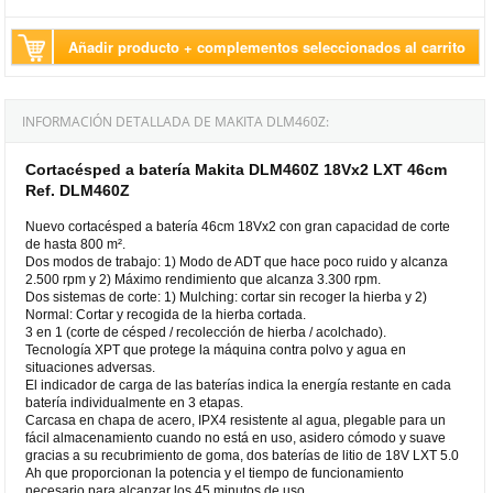
Añadir producto + complementos seleccionados al carrito
INFORMACIÓN DETALLADA DE MAKITA DLM460Z:
Cortacésped a batería Makita DLM460Z 18Vx2 LXT 46cm
Ref. DLM460Z
Nuevo cortacésped a batería 46cm 18Vx2 con gran capacidad de corte
de hasta 800 m².
Dos modos de trabajo: 1) Modo de ADT que hace poco ruido y alcanza
2.500 rpm y 2) Máximo rendimiento que alcanza 3.300 rpm.
Dos sistemas de corte: 1) Mulching: cortar sin recoger la hierba y 2)
Normal: Cortar y recogida de la hierba cortada.
3 en 1 (corte de césped / recolección de hierba / acolchado).
Tecnología XPT que protege la máquina contra polvo y agua en
situaciones adversas.
El indicador de carga de las baterías indica la energía restante en cada
batería individualmente en 3 etapas.
Carcasa en chapa de acero, IPX4 resistente al agua, plegable para un
fácil almacenamiento cuando no está en uso, asidero cómodo y suave
gracias a su recubrimiento de goma, dos baterías de litio de 18V LXT 5.0
Ah que proporcionan la potencia y el tiempo de funcionamiento
necesario para alcanzar los 45 minutos de uso.