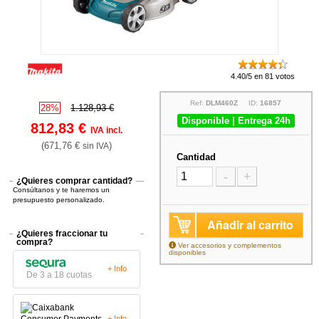
4.40/5 en 81 votos
Ref:
DLM460Z
ID:
16857
28%
1.128,93 €
Disponible | Entrega 24h
812,83 €
IVA incl.
(671,76 €
)
sin IVA
Cantidad
-
+
¿Quieres comprar cantidad?
Consúltanos y te haremos un
presupuesto personalizado.
Añadir al carrito
¿Quieres fraccionar tu
compra?
Ver accesorios y complementos
disponibles
+ Info
De 3 a 18 cuotas
+ Info