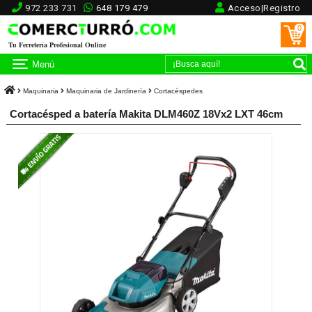
972 233 731
648 179 479
Acceso|Registro
0
Tu Ferretería Profesional Online
Menú
Maquinaria
Maquinaria de Jardinería
Cortacéspedes
Cortacésped a batería Makita DLM460Z 18Vx2 LXT 46cm