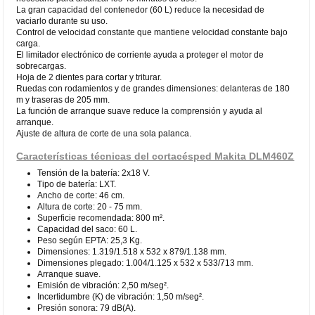
La gran capacidad del contenedor (60 L) reduce la necesidad de
vaciarlo durante su uso.
Control de velocidad constante que mantiene velocidad constante bajo
carga.
El limitador electrónico de corriente ayuda a proteger el motor de
sobrecargas.
Hoja de 2 dientes para cortar y triturar.
Ruedas con rodamientos y de grandes dimensiones: delanteras de 180
m y traseras de 205 mm.
La función de arranque suave reduce la comprensión y ayuda al
arranque.
Ajuste de altura de corte de una sola palanca.
Características técnicas del cortacésped Makita DLM460Z
Tensión de la batería: 2x18 V.
Tipo de batería: LXT.
Ancho de corte: 46 cm.
Altura de corte: 20 - 75 mm.
Superficie recomendada: 800 m².
Capacidad del saco: 60 L.
Peso según EPTA: 25,3 Kg.
Dimensiones: 1.319/1.518 x 532 x 879/1.138 mm.
Dimensiones plegado: 1.004/1.125 x 532 x 533/713 mm.
Arranque suave.
Emisión de vibración: 2,50 m/seg².
Incertidumbre (K) de vibración: 1,50 m/seg².
Presión sonora: 79 dB(A).