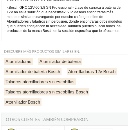
¿Bosch GRC 12V-60 3/8 SN Professional - Llave de carraca a batería de
12V no es la solución que necesitas? Si lo deseas encontrarás más
modelos similares navegando por nuestro catálogo online de
Atornilladores y taladros sin percusión, donde encontrarás otros modelos
que pueden encajar con tu necesidad También puedes buscar todos los
productos de la marca Bosch en la sección específica que te ofrecemos.
DESCUBRE MÁS PRODUCTOS SIMILARES EN:
Atornilladoras
Atornillador de batería
Atornillador de batería Bosch
Atornilladoras 12v Bosch
Taladros atornilladores sin escobillas
Taladros atornilladores sin escobillas Bosch
Atornillador Bosch
OTROS CLIENTES TAMBIÉN COMPRARON:
Bosch GRC 12V-60 1/2 SN Professional - Llave de carraca a baterí
Bosch GRC 18V-60 - Llave de carr