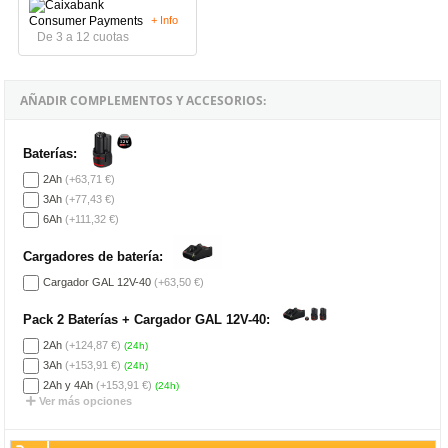
+ Info
De 3 a 12 cuotas
AÑADIR COMPLEMENTOS Y ACCESORIOS:
Baterías:
2Ah
(+63,71 €)
3Ah
(+77,43 €)
6Ah
(+111,32 €)
Cargadores de batería:
Cargador GAL 12V-40
(+63,50 €)
Pack 2 Baterías + Cargador GAL 12V-40:
2Ah
(+124,87 €)
(24h)
3Ah
(+153,91 €)
(24h)
2Ah y 4Ah
(+153,91 €)
(24h)
Ver más opciones