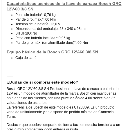
Características técnicas de la llave de carraca Bosch GRC
12V-60 3/8 SN
Peso sin batería*: 0,76 kg
Par de giro, máx.*: 60 Nm
Tensión de la batería: 12,0 V
Dimensiones del embalaje: 28 x 340 x 98 mm
BITURBO: No
Peso con batería incluida*: 0,95 kg
Par de giro máx. (en atornillado duro)*: 60 Nm
Equipo básico de la Bosch GRC 12V-60 3/8 SN
Caja de cartón
¿Dudas de si comprar este modelo?
Bosch GRC 12V-60 3/8 SN Professional - Llave de carraca a batería de
12V es un modelo de atornillador de la marca Bosch con muy buenas
opiniones de los clientes, con una
puntuación de 4,60 sobre 5
en 35
valoraciones de usuarios.
La referencia de Bosch de este modelo es CT23809. Es un producto
vendido unitariamente y no dispone de pedido mínimo en Comercial
Turró.
Destacar que puedes comprarlo de forma fácil en nuestra ferretería a un
precio muy competitivo y con entrega gratuita.