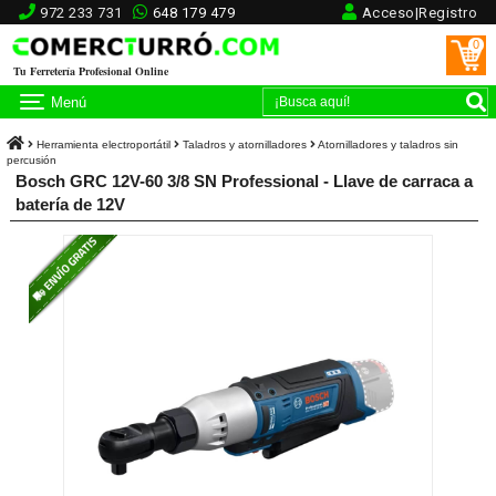
972 233 731
648 179 479
Acceso|Registro
0
Tu Ferretería Profesional Online
Menú
Herramienta electroportátil
Taladros y atornilladores
Atornilladores y taladros sin
percusión
Bosch GRC 12V-60 3/8 SN Professional - Llave de carraca a
batería de 12V