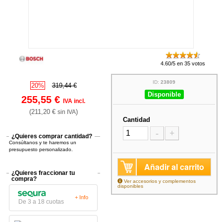
4.60/5 en 35 votos
ID:
23809
20%
319,44 €
Disponible
255,55 €
IVA incl.
(211,20 €
)
sin IVA
Cantidad
-
+
¿Quieres comprar cantidad?
Consúltanos y te haremos un
presupuesto personalizado.
Añadir al carrito
¿Quieres fraccionar tu
compra?
Ver accesorios y complementos
disponibles
+ Info
De 3 a 18 cuotas