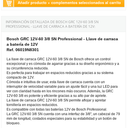
Añadir producto + complementos seleccionados al carrito
INFORMACIÓN DETALLADA DE BOSCH GRC 12V-60 3/8 SN
PROFESSIONAL - LLAVE DE CARRACA A BATERÍA DE 12V:
Bosch GRC 12V-60 3/8 SN Professional - Llave de carraca
a batería de 12V
Ref. 06019N8301
La llave de carraca GRC 12V-60 3/8 SN de Bosch ofrece un control
excepcional y es cómoda de agarrar gracias a su diseño ergonómico y a
su circunferencia reducida.
Es perfecta para trabajar en espacios reducidos gracias a su sistema
compacto de 12V.
Cómoda e intuitiva de usar, esta llave de carraca cuenta con un
interruptor de velocidad variable para un ajuste fácil y una luz LED para
ver con claridad hasta en los rincones más oscuros. Además, la GRC
12V-60 3/8 es potente y eficiente gracias a su alto par de apriete.
La llave de carraca GRC 12V-60 3/8 SN permite aflojar y apretar
tornillería en espacios reducidos.
Es compatible con todas las baterías 12V de Bosch Professional.
La GRC 12V-60 3/8 SN cuenta con una interfaz de 3/8", un cabezal de 79
mm de longitud, costados especiales para su estabilidad y un botón de
bloqueo.