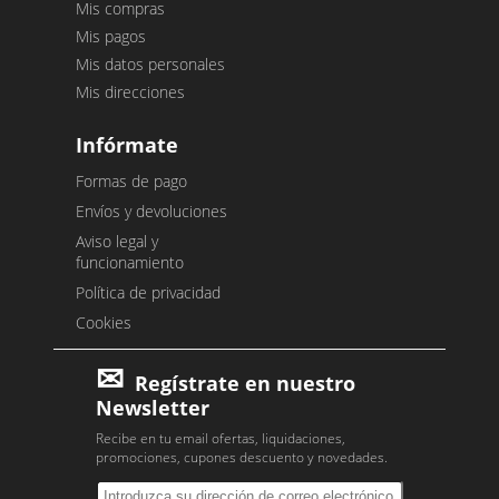
Mis compras
Mis pagos
Mis datos personales
Mis direcciones
Infórmate
Formas de pago
Envíos y devoluciones
Aviso legal y
funcionamiento
Política de privacidad
Cookies
Regístrate en nuestro
Newsletter
Recibe en tu email ofertas, liquidaciones,
promociones, cupones descuento y novedades.