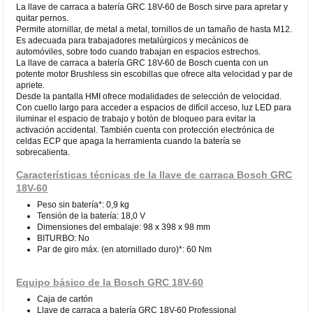
La llave de carraca a batería GRC 18V-60 de Bosch sirve para apretar y
quitar pernos.
Permite atornillar, de metal a metal, tornillos de un tamaño de hasta M12.
Es adecuada para trabajadores metalúrgicos y mecánicos de
automóviles, sobre todo cuando trabajan en espacios estrechos.
La llave de carraca a batería GRC 18V-60 de Bosch cuenta con un
potente motor Brushless sin escobillas que ofrece alta velocidad y par de
apriete.
Desde la pantalla HMI ofrece modalidades de selección de velocidad.
Con cuello largo para acceder a espacios de difícil acceso, luz LED para
iluminar el espacio de trabajo y botón de bloqueo para evitar la
activación accidental. También cuenta con protección electrónica de
celdas ECP que apaga la herramienta cuando la batería se
sobrecalienta.
Características técnicas de la llave de carraca Bosch GRC
18V-60
Peso sin batería*: 0,9 kg
Tensión de la batería: 18,0 V
Dimensiones del embalaje: 98 x 398 x 98 mm
BITURBO: No
Par de giro máx. (en atornillado duro)*: 60 Nm
Equipo básico de la Bosch GRC 18V-60
Caja de cartón
Llave de carraca a batería GRC 18V-60 Professional