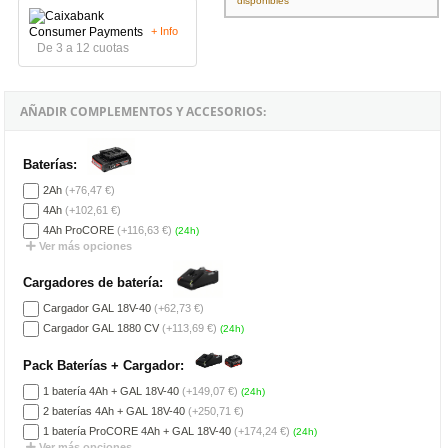
disponibles
+ Info
De 3 a 12 cuotas
AÑADIR COMPLEMENTOS Y ACCESORIOS:
Baterías:
2Ah
(+76,47 €)
4Ah
(+102,61 €)
4Ah ProCORE
(+116,63 €)
(24h)
Ver más opciones
Cargadores de batería:
Cargador GAL 18V-40
(+62,73 €)
Cargador GAL 1880 CV
(+113,69 €)
(24h)
Pack Baterías + Cargador:
1 batería 4Ah + GAL 18V-40
(+149,07 €)
(24h)
2 baterías 4Ah + GAL 18V-40
(+250,71 €)
1 batería ProCORE 4Ah + GAL 18V-40
(+174,24 €)
(24h)
Ver más opciones