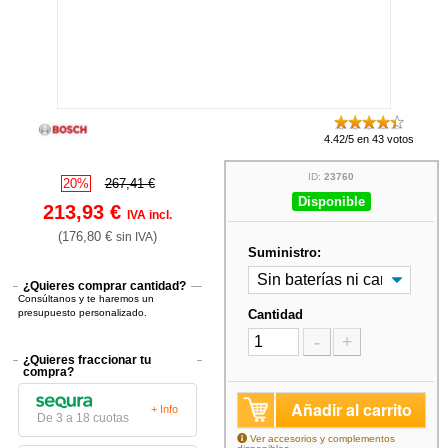
4.42/5 en 43 votos
ID:
23760
20%
267,41 €
Disponible
213,93 €
IVA incl.
(176,80 €
)
sin IVA
Suministro:
¿Quieres comprar cantidad?
Consúltanos y te haremos un
presupuesto personalizado.
Cantidad
-
+
¿Quieres fraccionar tu
compra?
Añadir al carrito
+ Info
De 3 a 18 cuotas
Ver accesorios y complementos