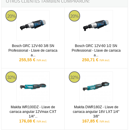
OTROS CLIENTES TAMBIÉN COMPRARON:
Bosch GRC 12V-60 3/8 SN Professional - Llave de carraca a baterí
Bosch GRC 12V-60 1/2 SN Professi
20%
20%
Bosch GRC 12V-60 3/8 SN
Bosch GRC 12V-60 1/2 SN
Professional - Llave de carraca
Professional - Llave de carraca
a...
a...
255,55 €
250,71 €
IVA incl.
IVA incl.
Makita WR100DZ - Llave de carraca angular 12Vmax CXT 1/4” 3/8”
Makita DWR180Z - Llave de carrac
32%
32%
Makita WR100DZ - Llave de
Makita DWR180Z - Llave de
carraca angular 12Vmax CXT
carraca angular 18V LXT 1/4"
1/4”...
3/8"
176,08 €
167,85 €
IVA incl.
IVA incl.