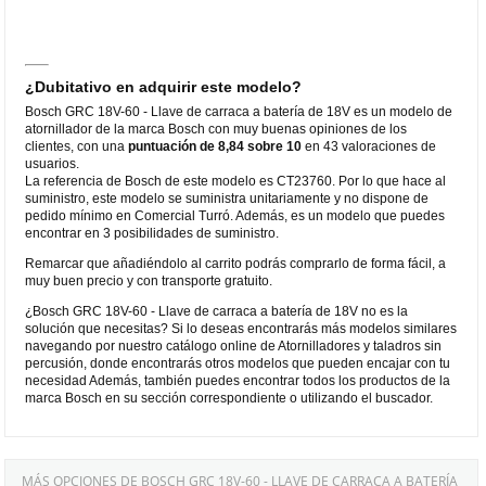
¿Dubitativo en adquirir este modelo?
Bosch GRC 18V-60 - Llave de carraca a batería de 18V es un modelo de
atornillador de la marca Bosch con muy buenas opiniones de los
clientes, con una
puntuación de 8,84 sobre 10
en 43 valoraciones de
usuarios.
La referencia de Bosch de este modelo es CT23760. Por lo que hace al
suministro, este modelo se suministra unitariamente y no dispone de
pedido mínimo en Comercial Turró. Además, es un modelo que puedes
encontrar en 3 posibilidades de suministro.
Remarcar que añadiéndolo al carrito podrás comprarlo de forma fácil, a
muy buen precio y con transporte gratuito.
¿Bosch GRC 18V-60 - Llave de carraca a batería de 18V no es la
solución que necesitas? Si lo deseas encontrarás más modelos similares
navegando por nuestro catálogo online de Atornilladores y taladros sin
percusión, donde encontrarás otros modelos que pueden encajar con tu
necesidad Además, también puedes encontrar todos los productos de la
marca Bosch en su sección correspondiente o utilizando el buscador.
MÁS OPCIONES DE BOSCH GRC 18V-60 - LLAVE DE CARRACA A BATERÍA