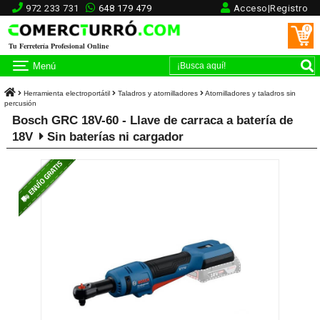
972 233 731
648 179 479
Acceso|Registro
0
Tu Ferretería Profesional Online
Menú
Herramienta electroportátil
Taladros y atornilladores
Atornilladores y taladros sin
percusión
Bosch GRC 18V-60 - Llave de carraca a batería de
18V
Sin baterías ni cargador