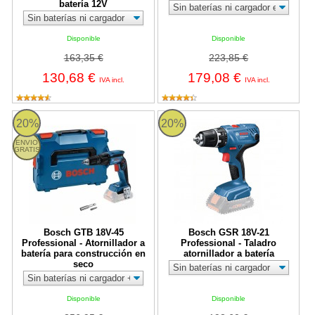
batería 12V
Disponible
Disponible
163,35 €
223,85 €
130,68 €
179,08 €
IVA incl.
IVA incl.
Bosch GTB 18V-45 Professional - Atornillador a batería para cons
Bosch GSR 18V-21 Professional - T
20%
20%
ENVIO
GRATIS
Bosch GTB 18V-45
Bosch GSR 18V-21
Professional - Atornillador a
Professional - Taladro
batería para construcción en
atornillador a batería
seco
Disponible
Disponible