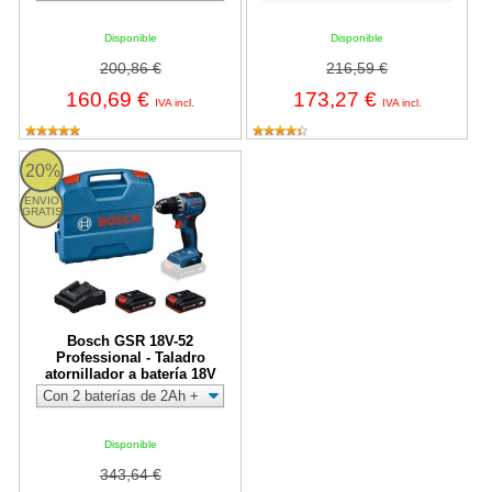
Disponible
Disponible
200,86 €
216,59 €
160,69 €
173,27 €
IVA incl.
IVA incl.
Bosch GSR 18V-52 Professional - Taladro atornillador a batería 1
20%
ENVIO
GRATIS
Bosch GSR 18V-52
Professional - Taladro
atornillador a batería 18V
Disponible
343,64 €