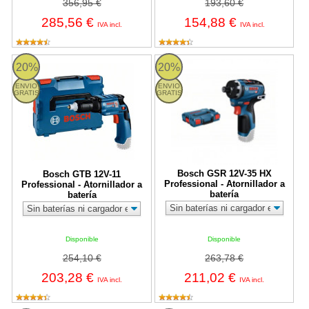
356,95 €
193,60 €
285,56 €
154,88 €
IVA incl.
IVA incl.
Bosch GTB 12V-11 Professional - Atornillador a batería
Bosch GSR 12V-35 HX Professional 
20%
20%
ENVIO
ENVIO
GRATIS
GRATIS
Bosch GSR 12V-35 HX
Bosch GTB 12V-11
Professional - Atornillador a
Professional - Atornillador a
batería
batería
Disponible
Disponible
254,10 €
263,78 €
203,28 €
211,02 €
IVA incl.
IVA incl.