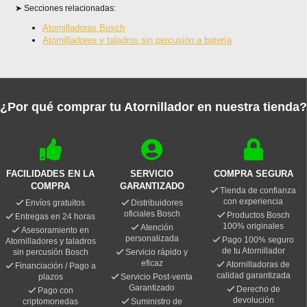
Secciones relacionadas:
Atornilladoras Bosch
Atornilladores y taladros sin percusión a batería
¿Por qué comprar tu Atornillador en nuestra tienda?
FACILIDADES EN LA
SERVICIO
COMPRA SEGURA
COMPRA
GARANTIZADO
Tienda de confianza
con experiencia
Envíos gratuitos
Distribuidores
oficiales Bosch
Productos Bosch
Entregas en 24 horas
100% originales
Atención
Asesoramiento en
personalizada
Pago 100% seguro
Atornilladores y taladros
de tu Atornillador
sin percusión Bosch
Servicio rápido y
eficaz
Atornilladoras de
Financiación / Pago a
calidad garantizada
plazos
Servicio Post-venta
Garantizado
Derecho de
Pago con
devolución
criptomonedas
Suministro de