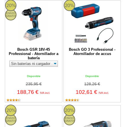
Bosch GSR 18V-45 Professional - Atornillador a batería
Bosch GO 3 Professional - Atornil
20%
20%
ENVIO
GRATIS
Bosch GSR 18V-45
Bosch GO 3 Professional -
Professional - Atornillador a
Atornillador de accus
batería
Disponible
Disponible
235,95 €
128,26 €
188,76 €
102,61 €
IVA incl.
IVA incl.
Bosch GRC 18V-60 - Llave de carraca a batería de 18V
Bosch GRC 12V-60 3/8 SN Professi
20%
20%
ENVIO
ENVIO
GRATIS
GRATIS