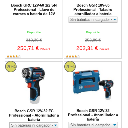
Bosch GRC 12V-60 1/2 SN
Bosch GSR 18V-65
Professional - Llave de
Professional - Taladro
carraca a batería de 12V
atornillador a batería
Disponible
Disponible
313,39 €
252,89 €
250,71 €
202,31 €
IVA incl.
IVA incl.
Bosch GSR 12V-32 FC Professional - Atornillador a batería
Bosch GSR 12V-32 Professional - A
20%
20%
Bosch GSR 12V-32
Bosch GSR 12V-32 FC
Professional - Atornillador a
Professional - Atornillador a
batería
batería