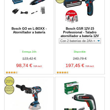
Bosch GO en L-BOXX -
Bosch GSR 12V-15
Atornillador a batería
Professional - Taladro
atornillador a batería 12V
Entrega 24h
Disponible
123,42 €
240,79 €
98,74 €
197,45 €
IVA incl.
IVA incl.
Bosch GSR 18V-110 C Professional - Taladro atornillador a baterí
Bosch IXO 7 - Atornillador con bat
20%
ENVIO
GRATIS