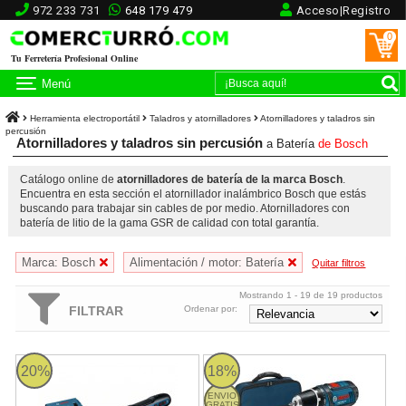
972 233 731
648 179 479
Acceso|Registro
0
Tu Ferretería Profesional Online
Menú
Herramienta electroportátil
Taladros y atornilladores
Atornilladores y taladros sin
percusión
Atornilladores y taladros sin percusión
a Batería
de
Bosch
Catálogo online de
atornilladores de batería de la marca Bosch
.
Encuentra en esta sección el atornillador inalámbrico Bosch que estás
buscando para trabajar sin cables de por medio. Atornilladores con
batería de litio de la gama GSR de calidad con total garantía.
Marca: Bosch
Alimentación / motor: Batería
Quitar filtros
Mostrando 1 - 19 de 19 productos
FILTRAR
Ordenar por:
Bosch GO en L-BOXX - Atornillador a batería
Bosch GSR 12V-15 Professional - T
20%
18%
ENVIO
GRATIS