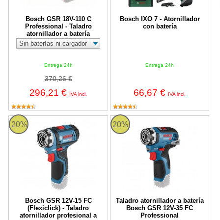
Bosch GSR 18V-110 C
Bosch IXO 7 - Atornillador
Professional - Taladro
con batería
atornillador a batería
Entrega 24h
Entrega 24h
370,26 €
296,21 €
66,67 €
IVA incl.
IVA incl.
Bosch GSR 12V-15 FC (Flexiclick) - Taladro atornillador profesion
Taladro atornillador a batería Bo
20%
20%
Bosch GSR 12V-15 FC
Taladro atornillador a batería
(Flexiclick) - Taladro
Bosch GSR 12V-35 FC
atornillador profesional a
Professional