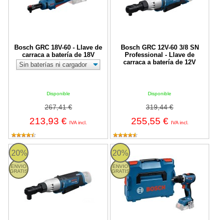
Bosch GRC 18V-60 - Llave de
Bosch GRC 12V-60 3/8 SN
carraca a batería de 18V
Professional - Llave de
carraca a batería de 12V
Disponible
Disponible
267,41 €
319,44 €
213,93 €
255,55 €
IVA incl.
IVA incl.
Bosch GRC 12V-60 1/2 SN Professional - Llave de carraca a bate
Bosch GSR 18V-65 Professional - T
20%
20%
ENVIO
ENVIO
GRATIS
GRATIS