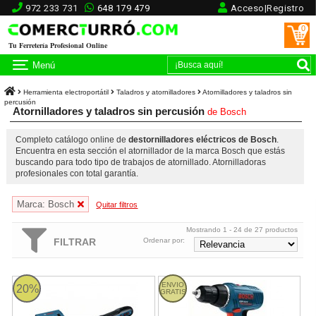
972 233 731
648 179 479
Acceso|Registro
0
Tu Ferretería Profesional Online
Menú
Herramienta electroportátil
Taladros y atornilladores
Atornilladores y taladros sin
percusión
Atornilladores y taladros sin percusión
de
Bosch
Completo catálogo online de
destornilladores eléctricos de Bosch
.
Encuentra en esta sección el atornillador de la marca Bosch que estás
buscando para todo tipo de trabajos de atornillado. Atornilladoras
profesionales con total garantía.
Marca: Bosch
Quitar filtros
Mostrando 1 - 24 de 27 productos
FILTRAR
Ordenar por:
Bosch GO en L-BOXX - Atornillador a batería
Atornillador a batería Bosch GSR 
ENVIO
20%
GRATIS