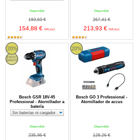
Disponible
Disponible
193,60 €
267,41 €
154,88 €
213,93 €
IVA incl.
IVA incl.
Bosch GSR 18V-45 Professional - Atornillador a batería
Bosch GO 3 Professional - Atornil
20%
20%
ENVIO
GRATIS
Bosch GSR 18V-45
Bosch GO 3 Professional -
Professional - Atornillador a
Atornillador de accus
batería
Disponible
Disponible
235,95 €
128,26 €