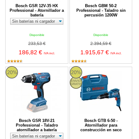
Bosch GSR 12V-35 HX
Bosch GBM 50-2
Professional - Atornillador a
Professional - Taladro sin
batería
percusión 1200W
Disponible
Disponible
233,53 €
2.394,59 €
186,82 €
1.915,67 €
IVA incl.
IVA incl.
Bosch GSR 18V-21 Professional - Taladro atornillador a batería
Bosch GTB 6-50 - Atornillador pa
20%
20%
ENVIO
GRATIS
Bosch GSR 18V-21
Bosch GTB 6-50 -
Professional - Taladro
Atornillador para
atornillador a batería
construcción en seco