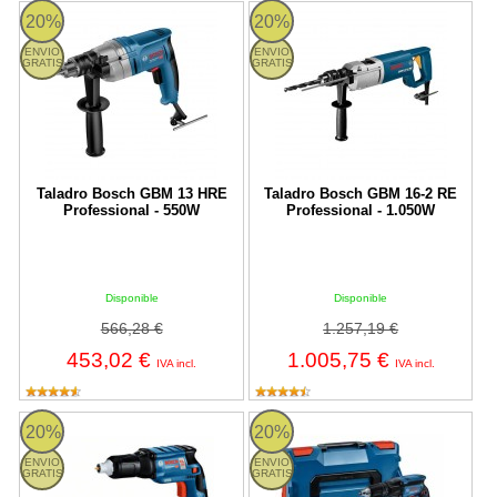
Taladro Bosch GBM 13 HRE Professional - 550W
Taladro Bosch GBM 16-2 RE Profe
20%
20%
ENVIO
ENVIO
GRATIS
GRATIS
Taladro Bosch GBM 13 HRE
Taladro Bosch GBM 16-2 RE
Professional - 550W
Professional - 1.050W
Disponible
Disponible
566,28 €
1.257,19 €
453,02 €
1.005,75 €
IVA incl.
IVA incl.
Bosch GTB 12V-11 Professional - Atornillador a batería
Bosch GTB 18V-45 Professional - A
20%
20%
ENVIO
ENVIO
GRATIS
GRATIS