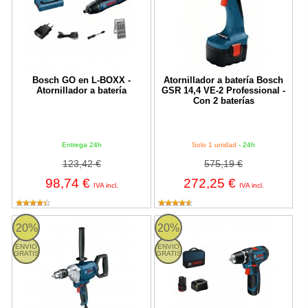
Bosch GO en L-BOXX -
Atornillador a batería Bosch
Atornillador a batería
GSR 14,4 VE-2 Professional -
Con 2 baterías
Entrega 24h
Solo 1 unidad
- 24h
123,42 €
575,19 €
98,74 €
272,25 €
IVA incl.
IVA incl.
Taladro Bosch GBM 1600 RE Professional - 850W
Bosch GSR 12V-15 Professional - T
20%
20%
ENVIO
ENVIO
GRATIS
GRATIS