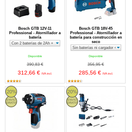
Bosch GTB 12V-11
Bosch GTB 18V-45
Professional - Atornillador a
Professional - Atornillador a
batería
batería para construcción en
seco
Disponible
Disponible
390,83 €
356,95 €
312,66 €
285,56 €
IVA incl.
IVA incl.
Bosch GSR 12V-35 HX Professional - Atornillador a batería
Bosch GBM 50-2 Professional - T
20%
20%
ENVIO
ENVIO
GRATIS
GRATIS