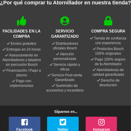
¿Por qué comprar tu Atornillador en nuestra tienda?
FACILIDADES EN LA
SERVICIO
COMPRA SEGURA
COMPRA
GARANTIZADO
Tienda de confianza
con experiencia
Envíos gratuitos
Distribuidores
oficiales Bosch
Productos Bosch
Entregas en 24 horas
100% originales
Atención
Asesoramiento en
personalizada
Pago 100% seguro
Atornilladores y taladros
de tu Atornillador
sin percusión Bosch
Servicio rápido y
eficaz
Atornilladoras de
Financiación / Pago a
calidad garantizada
plazos
Servicio Post-venta
Garantizado
Derecho de
Pago con
devolución
criptomonedas
Suministro de
accesorios y recambios
Síguenos en...
Facebook
Twitter
Instagram