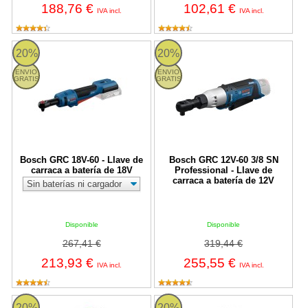
188,76 €
102,61 €
IVA incl.
IVA incl.
Bosch GRC 18V-60 - Llave de carraca a batería de 18V
Bosch GRC 12V-60 3/8 SN Professi
20%
20%
ENVIO
ENVIO
GRATIS
GRATIS
Bosch GRC 18V-60 - Llave de
Bosch GRC 12V-60 3/8 SN
carraca a batería de 18V
Professional - Llave de
carraca a batería de 12V
Disponible
Disponible
267,41 €
319,44 €
213,93 €
255,55 €
IVA incl.
IVA incl.
Bosch GSR 18V-65 Professional - Taladro atornillador a batería
Bosch GSR 12V-32 Professional - A
20%
20%