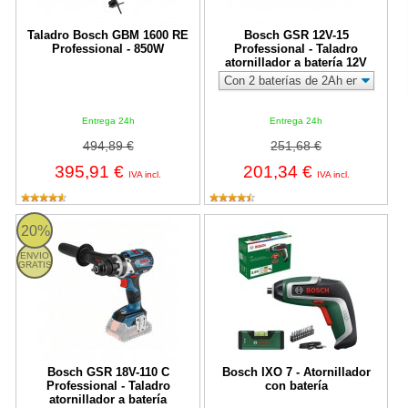
Taladro Bosch GBM 1600 RE
Bosch GSR 12V-15
Professional - 850W
Professional - Taladro
atornillador a batería 12V
Entrega 24h
Entrega 24h
494,89 €
251,68 €
395,91 €
201,34 €
IVA incl.
IVA incl.
Bosch GSR 18V-110 C Professional - Taladro atornillador a baterí
Bosch IXO 7 - Atornillador con bat
20%
ENVIO
GRATIS
Bosch GSR 18V-110 C
Bosch IXO 7 - Atornillador
Professional - Taladro
con batería
atornillador a batería