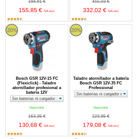
194,81 €
415,03 €
155,85 €
332,02 €
IVA incl.
IVA incl.
Bosch GSR 12V-15 FC (Flexiclick) - Taladro atornillador profesion
Taladro atornillador a batería Bo
20%
20%
Bosch GSR 12V-15 FC
Taladro atornillador a batería
(Flexiclick) - Taladro
Bosch GSR 12V-35 FC
atornillador profesional a
Professional
batería 12V
Disponible
Disponible
163,35 €
223,85 €
130,68 €
179,08 €
IVA incl.
IVA incl.