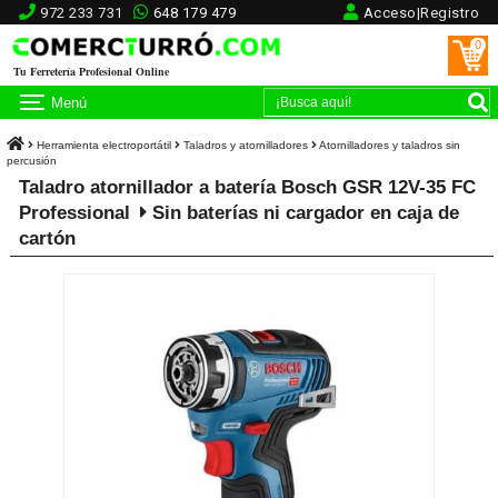
972 233 731
648 179 479
Acceso|Registro
0
Tu Ferretería Profesional Online
Menú
Herramienta electroportátil
Taladros y atornilladores
Atornilladores y taladros sin
percusión
Taladro atornillador a batería Bosch GSR 12V-35 FC
Professional
Sin baterías ni cargador en caja de
cartón