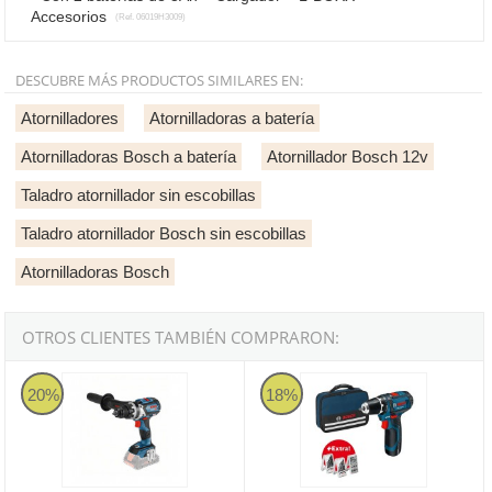
Accesorios
(Ref. 06019H3009)
DESCUBRE MÁS PRODUCTOS SIMILARES EN:
Atornilladores
Atornilladoras a batería
Atornilladoras Bosch a batería
Atornillador Bosch 12v
Taladro atornillador sin escobillas
Taladro atornillador Bosch sin escobillas
Atornilladoras Bosch
OTROS CLIENTES TAMBIÉN COMPRARON:
Bosch GSR 18V-110 C Professional - Taladro atornillador a batería
Bosch GSR 12V-15 Professional co
20%
18%