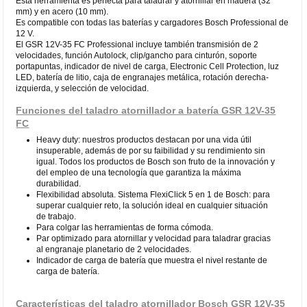
Esta herramienta es perfecta para taladrar y atornillar en madera (32
mm) y en acero (10 mm).
Es compatible con todas las baterías y cargadores Bosch Professional de
12 V.
El GSR 12V-35 FC Professional incluye también transmisión de 2
velocidades, función Autolock, clip/gancho para cinturón, soporte
portapuntas, indicador de nivel de carga, Electronic Cell Protection, luz
LED, batería de litio, caja de engranajes metálica, rotación derecha-
izquierda, y selección de velocidad.
Funciones del taladro atornillador a batería GSR 12V-35
FC
Heavy duty: nuestros productos destacan por una vida útil
insuperable, además de por su faibilidad y su rendimiento sin
igual. Todos los productos de Bosch son fruto de la innovación y
del empleo de una tecnología que garantiza la máxima
durabilidad.
Flexibilidad absoluta. Sistema FlexiClick 5 en 1 de Bosch: para
superar cualquier reto, la solución ideal en cualquier situación
de trabajo.
Para colgar las herramientas de forma cómoda.
Par optimizado para atornillar y velocidad para taladrar gracias
al engranaje planetario de 2 velocidades.
Indicador de carga de batería que muestra el nivel restante de
carga de batería.
Características del taladro atornillador Bosch GSR 12V-35