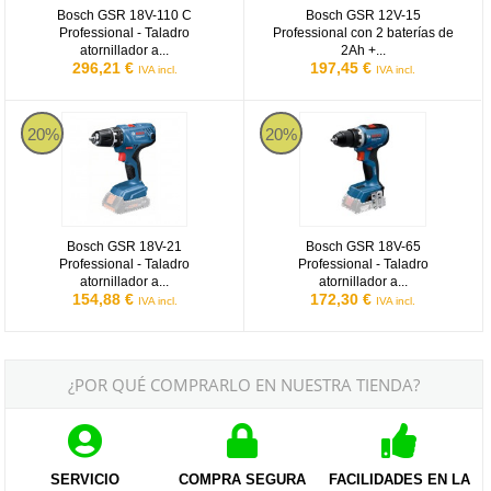
Bosch GSR 18V-110 C
Bosch GSR 12V-15
Professional - Taladro
Professional con 2 baterías de
atornillador a...
2Ah +...
296,21 €
197,45 €
IVA incl.
IVA incl.
Bosch GSR 18V-21 Professional - Taladro atornillador a batería
Bosch GSR 18V-65 Professional - Ta
20%
20%
Bosch GSR 18V-21
Bosch GSR 18V-65
Professional - Taladro
Professional - Taladro
atornillador a...
atornillador a...
154,88 €
172,30 €
IVA incl.
IVA incl.
¿POR QUÉ COMPRARLO EN NUESTRA TIENDA?
SERVICIO
COMPRA SEGURA
FACILIDADES EN LA