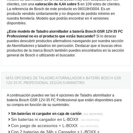
clientes, con una
valoración de 4,44 sobre 5
en 109 votos de clientes.
La referencia de Bosch de este producto es 06019H3004. Es un
producto vendido unitariamente y no dispone de pedido mínimo en
nuestra ferretería. Modelo que podrás encontrar en 4 versiones
disponibles.
¿Este modelo de Taladro atornillador a batería Bosch GSR 12V-35 FC
Professional no es el producto que estás buscando?
Si lo deseas
puedes descubrir productos alternativos navegando por nuestra sección
de Atornilladores y taladros sin percusión. Destacar que si buscas otros
productos de la marca Bosch también puedes encontrarlos en la sección
general de Bosch o utilizando el buscador.
MÁS OPCIONES DE TALADRO ATORNILLADOR A BATERÍA BOSCH GSR
12V-35 FC PROFESSIONAL SEGÚN SUMINISTRO:
A continuación puedes ver las 4 opciones de Taladro atornillador a
batería Bosch GSR 12V-35 FC Professional que están disponibles para
su compra en función de su suministro:
Sin baterías ni cargador en caja de cartón
(Ref. 06019H3004)
Sin baterías ni cargador en L-BOXX
(Ref. 06019H3002)
Con juego de accesorios + L-BOXX
(Ref. 06019H3003)
Con 2 baterías de 3Ah + Cargador + L-BOXX +