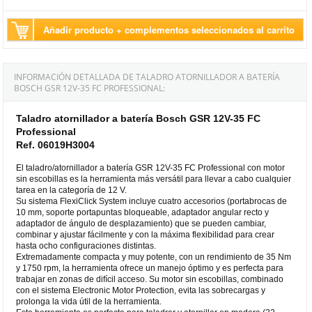
Añadir producto + complementos seleccionados al carrito
INFORMACIÓN DETALLADA DE TALADRO ATORNILLADOR A BATERÍA
BOSCH GSR 12V-35 FC PROFESSIONAL:
Taladro atornillador a batería Bosch GSR 12V-35 FC
Professional
Ref. 06019H3004
El taladro/atornillador a batería GSR 12V-35 FC Professional con motor
sin escobillas es la herramienta más versátil para llevar a cabo cualquier
tarea en la categoría de 12 V.
Su sistema FlexiClick System incluye cuatro accesorios (portabrocas de
10 mm, soporte portapuntas bloqueable, adaptador angular recto y
adaptador de ángulo de desplazamiento) que se pueden cambiar,
combinar y ajustar fácilmente y con la máxima flexibilidad para crear
hasta ocho configuraciones distintas.
Extremadamente compacta y muy potente, con un rendimiento de 35 Nm
y 1750 rpm, la herramienta ofrece un manejo óptimo y es perfecta para
trabajar en zonas de difícil acceso. Su motor sin escobillas, combinado
con el sistema Electronic Motor Protection, evita las sobrecargas y
prolonga la vida útil de la herramienta.