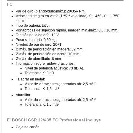
FC
Par de giro (blando/duro/máx.): 20/35/- Nm.
Velocidad de giro en vacío (1.ª/2.ª velocidad): 0 – 460 / 0 – 1.750
r. p. m.
Tipo de batería: Litio.
Portabrocas de sujeción rápida, margen mín./máx.: 0,8 / 10 mm.
Tensión de la batería: 12 V.
Peso sin batería: 0,59 kg.
Niveles de par de giro: 20+1.
Ø máx. de perforación en madera: 32 mm.
Ø máx. de perforación en acero: 10 mm.
Ø máx. de atornillado: 8 mm.
Información sobre ruido/vibraciones:
Nivel de potencia acústica: 73 dB(A).
Tolerancia K: 3 dB.
Taladrar en metal:
Valor de vibraciones generadas ah: 2,5 m/s²
Tolerancia K: 1,5 m/s²
Atornillar:
Valor de vibraciones generadas ah: 2,5 m/s²
Tolerancia K: 1,5 m/s²
El BOSCH GSR 12V-35 FC Professional incluye
Caja de cartón.