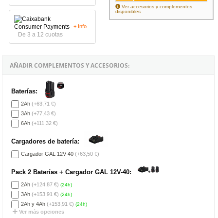
Ver accesorios y complementos
disponibles
+ Info
De 3 a 12 cuotas
AÑADIR COMPLEMENTOS Y ACCESORIOS:
Baterías:
2Ah
(+63,71 €)
3Ah
(+77,43 €)
6Ah
(+111,32 €)
Cargadores de batería:
Cargador GAL 12V-40
(+63,50 €)
Pack 2 Baterías + Cargador GAL 12V-40:
2Ah
(+124,87 €)
(24h)
3Ah
(+153,91 €)
(24h)
2Ah y 4Ah
(+153,91 €)
(24h)
Ver más opciones