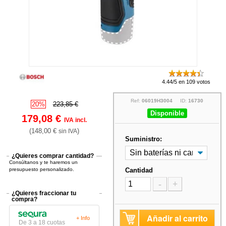
4.44/5 en 109 votos
Ref:
06019H3004
ID:
16730
20%
223,85 €
Disponible
179,08 €
IVA incl.
(148,00 €
)
sin IVA
Suministro:
¿Quieres comprar cantidad?
Consúltanos y te haremos un
presupuesto personalizado.
Cantidad
-
+
¿Quieres fraccionar tu
compra?
Añadir al carrito
+ Info
De 3 a 18 cuotas