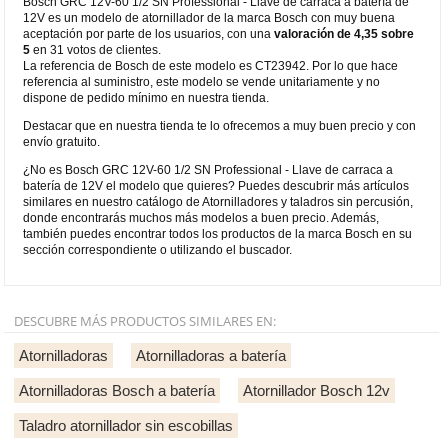
Bosch GRC 12V-60 1/2 SN Professional - Llave de carraca a batería de
12V es un modelo de atornillador de la marca Bosch con muy buena
aceptación por parte de los usuarios, con una
valoración de 4,35 sobre
5
en 31 votos de clientes.
La referencia de Bosch de este modelo es CT23942. Por lo que hace
referencia al suministro, este modelo se vende unitariamente y no
dispone de pedido mínimo en nuestra tienda.
Destacar que en nuestra tienda te lo ofrecemos a muy buen precio y con
envío gratuito.
¿No es Bosch GRC 12V-60 1/2 SN Professional - Llave de carraca a
batería de 12V el modelo que quieres? Puedes descubrir más artículos
similares en nuestro catálogo de Atornilladores y taladros sin percusión,
donde encontrarás muchos más modelos a buen precio. Además,
también puedes encontrar todos los productos de la marca Bosch en su
sección correspondiente o utilizando el buscador.
DESCUBRE MÁS PRODUCTOS SIMILARES EN:
Atornilladoras
Atornilladoras a batería
Atornilladoras Bosch a batería
Atornillador Bosch 12v
Taladro atornillador sin escobillas