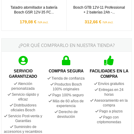
Taladro atornillador a batería
Bosch GTB 12V-11 Professional
Bosch GSR 12V-35 FC...
+ 2 baterías 2Ah -...
179,08 €
312,66 €
IVA incl.
IVA incl.
¿POR QUÉ COMPRARLO EN NUESTRA TIENDA?
SERVICIO
COMPRA SEGURA
FACILIDADES EN LA
GARANTIZADO
COMPRA
Tienda de confianza
Atención
Envíos gratuitos
Productos Bosch
personalizada
100% originales
Entregas en 24
Servicio rápido y
horas
Pago 100% seguro
eficaz
Asesoramiento en la
Más de 60 años de
Distribuidores
compra
experiencia
oficiales Bosch
Pago a plazos
Derecho de
Servicio Post-venta y
devolución
Pago con
Garantías
criptomonedas
Suministro de
accesorios y recambios