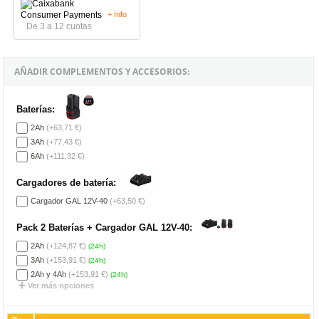
+ Info
De 3 a 12 cuotas
AÑADIR COMPLEMENTOS Y ACCESORIOS:
Baterías:
2Ah
(+63,71 €)
3Ah
(+77,43 €)
6Ah
(+111,32 €)
Cargadores de batería:
Cargador GAL 12V-40
(+63,50 €)
Pack 2 Baterías + Cargador GAL 12V-40:
2Ah
(+124,87 €)
(24h)
3Ah
(+153,91 €)
(24h)
2Ah y 4Ah
(+153,91 €)
(24h)
Ver más opciones