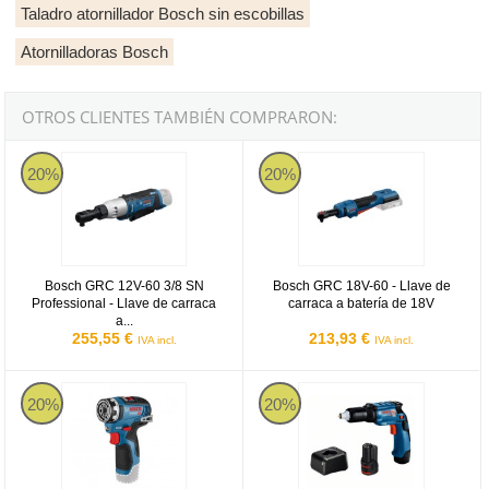
Taladro atornillador Bosch sin escobillas
Atornilladoras Bosch
OTROS CLIENTES TAMBIÉN COMPRARON:
Bosch GRC 12V-60 3/8 SN Professional - Llave de carraca a baterí
Bosch GRC 18V-60 - Llave de carr
20%
20%
Bosch GRC 12V-60 3/8 SN
Bosch GRC 18V-60 - Llave de
Professional - Llave de carraca
carraca a batería de 18V
a...
255,55 €
213,93 €
IVA incl.
IVA incl.
Taladro atornillador a batería Bosch GSR 12V-35 FC Professional
Bosch GTB 12V-11 Professional + 2 
20%
20%