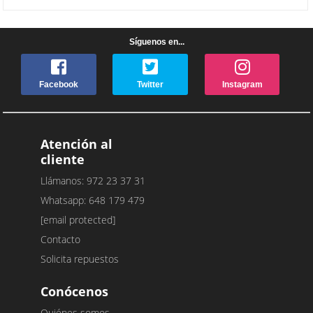
Síguenos en...
Facebook
Twitter
Instagram
Atención al
cliente
Llámanos: 972 23 37 31
Whatsapp: 648 179 479
[email protected]
Contacto
Solicita repuestos
Conócenos
Quiénes somos