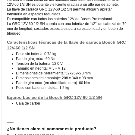
12V-60 1/2 SN es potente y eficiente gracias a su alto par de apriete.
La llave de carraca GRC 12V-60 1/2 SN permite aflojar y apretar
tornillería en espacios reducidos.
Es compatible con todas las baterías 12V de Bosch Professional.
La GRC 12V-60 1/2 SN cuenta con una interfaz de 1/2", un cabezal de 79
mm de longitud, costados especiales para su estabilidad y un botón de
bloqueo.
Características técnicas de la llave de carraca Bosch GRC
12V-60 1/2 SN
Peso sin batería: 0.78 kg
Par de giro, máx.: 60 Nm
Tensión de la batería: 12,0 V
Tamaño en negrita: M 5 - M 12
Dimensiones de herramienta: 52x269x73 mm
Dimensiones del embalaje: 208 x 340 x 98 mm
Par de giro máx. (en atornillado duro): 60 Nm
Peso con batería incluida: 1,2 kg
Equipo básico de la Bosch GRC 12V-60 1/2 SN
Caja de cartón
¿No tienes claro si comprar este producto?