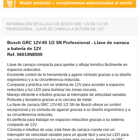
Añadir producto + complementos seleccionados al carrito
INFORMACIÓN DETALLADA DE BOSCH GRC 12V-60 1/2 SN
PROFESSIONAL - LLAVE DE CARRACA A BATERÍA DE 12V:
Bosch GRC 12V-60 1/2 SN Professional - Llave de carraca
a batería de 12V
Ref. 06019N8500
Llave de carraca compacta para apretar y aflojar tornillos fácilmente en
espacios reducidos.
Excelente control de la herramienta y agarre cómodo gracias a su diseño
ergonómico y a su circunferencia reducida.
Compacta y práctica con un sistema de 12V para acceder a espacios
reducidos y luz LED para iluminar las zonas oscuras.
Manejo eficiente e intuitivo gracias al interruptor de velocidad variable.
Robusta y duradera gracias a la carcasa de metal.
La llave de carraca GRC 12V-60 1/2 SN de Bosch ofrece un control
excepcional y es cómoda de agarrar gracias a su diseño ergonómico y a
su circunferencia reducida.
Es perfecta para trabajar en espacios reducidos gracias a su sistema
compacto de 12V.
Cómoda e intuitiva de usar, esta llave de carraca cuenta con un
interruptor de velocidad variable para un ajuste fácil y una luz LED para
ver con claridad hasta en los rincones más oscuros. Además, la GRC