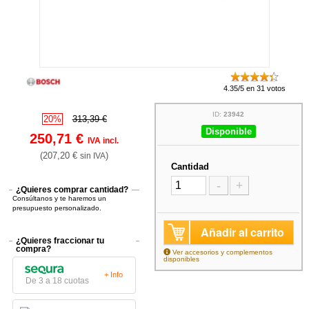
4.35/5 en 31 votos
ID:
23942
20%
313,39 €
Disponible
250,71 €
IVA incl.
(207,20 €
)
sin IVA
Cantidad
-
+
¿Quieres comprar cantidad?
Consúltanos y te haremos un
presupuesto personalizado.
Añadir al carrito
¿Quieres fraccionar tu
compra?
Ver accesorios y complementos
disponibles
+ Info
De 3 a 18 cuotas