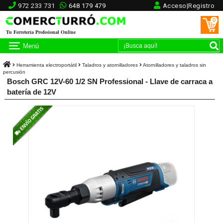
972 233 731
648 179 479
Acceso|Registro
0
Tu Ferretería Profesional Online
Menú
Herramienta electroportátil
Taladros y atornilladores
Atornilladores y taladros sin
percusión
Bosch GRC 12V-60 1/2 SN Professional - Llave de carraca a
batería de 12V