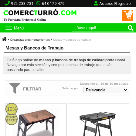
972 233 731
648 179 479
Acceso|Registro
0
Tu Ferretería Profesional Online
Menú
Organizadores herramientas
Mesas y bancos de trabajo
Mesas y Bancos de Trabajo
Catálogo online de
mesas y bancos de trabajo de calidad profesional
.
Navega por esta sección y compra la mesa de trabajo que estás
buscando para tu taller.
Mostrando 1 - 10 de 10 productos
FILTRAR
Ordenar por:
Mesa de trabajo plegable 4 en 1 Rubi
Mesa de trabajo plegable FatMax 
10%
ENVIO
GRATIS