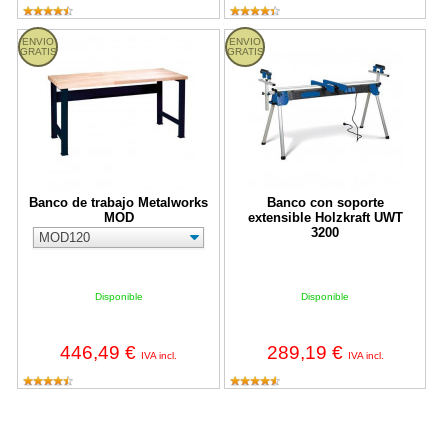
Banco de trabajo Metalworks MOD
Banco con soporte extensible Ho
ENVIO
ENVIO
GRATIS
GRATIS
Banco de trabajo Metalworks
Banco con soporte
MOD
extensible Holzkraft UWT
3200
Disponible
Disponible
446,49 €
289,19 €
IVA incl.
IVA incl.