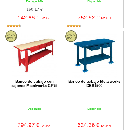
Entrega 24h
Disponible
150,17 €
142,66 €
752,62 €
IVA incl.
IVA incl.
Banco de trabajo con cajones Metalworks GR75
Banco de trabajo Metalworks DE
ENVIO
ENVIO
GRATIS
GRATIS
Banco de trabajo con
Banco de trabajo Metalworks
cajones Metalworks GR75
DER1500
Disponible
Disponible
794,97 €
624,36 €
IVA incl.
IVA incl.