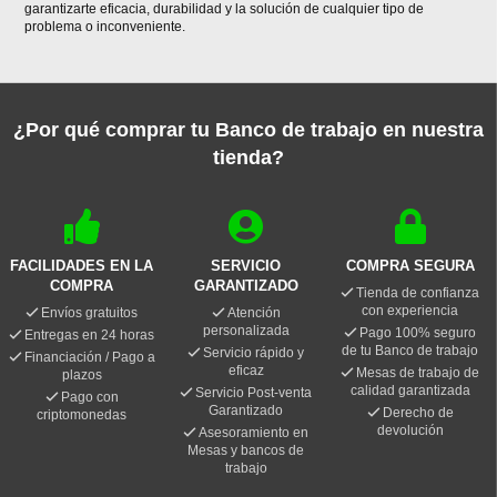
garantizarte eficacia, durabilidad y la solución de cualquier tipo de
problema o inconveniente.
¿Por qué comprar tu Banco de trabajo en nuestra
tienda?
FACILIDADES EN LA
SERVICIO
COMPRA SEGURA
COMPRA
GARANTIZADO
Tienda de confianza
con experiencia
Envíos gratuitos
Atención
personalizada
Pago 100% seguro
Entregas en 24 horas
de tu Banco de trabajo
Servicio rápido y
Financiación / Pago a
eficaz
Mesas de trabajo de
plazos
calidad garantizada
Servicio Post-venta
Pago con
Garantizado
Derecho de
criptomonedas
devolución
Asesoramiento en
Mesas y bancos de
trabajo