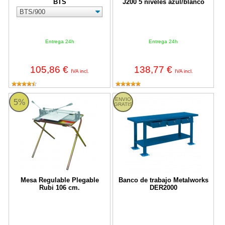
BTS
J200 5 niveles azul/blanco
Entrega 24h
Entrega 24h
105,86 €
138,77 €
IVA incl.
IVA incl.
Mesa Regulable Plegable Rubi 106 cm.
Banco de trabajo Metalworks DE
ENVIO
5%
GRATIS
Mesa Regulable Plegable
Banco de trabajo Metalworks
Rubi 106 cm.
DER2000