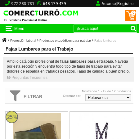
972 233 731
648 179 479
Acceso|Registro
0
Tu Ferretería Profesional Online
Menú
Protección laboral
Productos ortopédicos para trabajar
Fajas lumbares
Fajas Lumbares para el Trabajo
Amplio catálogo profesional de
fajas lumbares para el trabajo
. Navega
por esta sección y encuentra todo tipo de fajas de trabajo para evitar
dolores de espalda en trabajos pesados. Fajas de calidad a buen precio.
Preguntas frecuentes
Mostrando 1 - 12 de 12 productos
FILTRAR
Ordenar por:
Faja antilumbago con velcro
Faja Turbo Track
25%