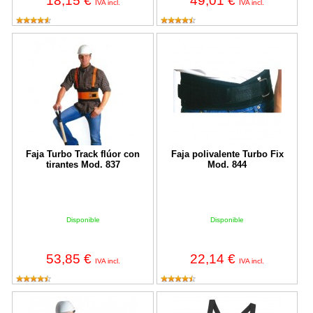
18,15 €
49,01 €
IVA incl.
IVA incl.
Faja Turbo Track flúor con tirantes Mod. 837
Faja polivalente Turbo Fix Mod. 8
Faja Turbo Track flúor con
Faja polivalente Turbo Fix
tirantes Mod. 837
Mod. 844
Disponible
Disponible
53,85 €
22,14 €
IVA incl.
IVA incl.
Faja Turbo Basic
Faja lumbar con tirantes 1388-FL