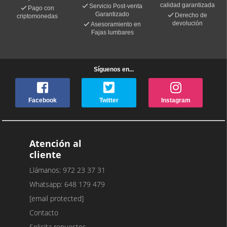
calidad garantizada
Servicio Post-venta
Pago con
Garantizado
Derecho de
criptomonedas
devolución
Asesoramiento en
Fajas lumbares
Síguenos en...
Facebook
Twitter
Instagram
Atención al
cliente
Llámanos: 972 23 37 31
Whatsapp: 648 179 479
[email protected]
Contacto
Solicita repuestos