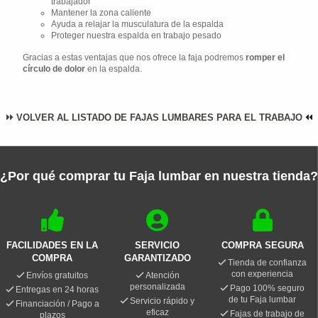
trabajador
Mantener la zona caliente
Ayuda a relajar la musculatura de la espalda
Proteger nuestra espalda en trabajo pesado
Gracias a estas ventajas que nos ofrece la faja podremos
romper el
círculo de dolor
en la espalda.
VOLVER AL LISTADO DE FAJAS LUMBARES PARA EL TRABAJO
¿Por qué comprar tu Faja lumbar en nuestra tienda?
FACILIDADES EN LA
SERVICIO
COMPRA SEGURA
COMPRA
GARANTIZADO
Tienda de confianza
con experiencia
Envíos gratuitos
Atención
personalizada
Pago 100% seguro
Entregas en 24 horas
de tu Faja lumbar
Servicio rápido y
Financiación / Pago a
eficaz
Fajas de trabajo de
plazos