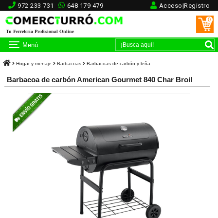
972 233 731
648 179 479
Acceso|Registro
0
Tu Ferretería Profesional Online
Menú
Hogar y menaje
Barbacoas
Barbacoas de carbón y leña
Barbacoa de carbón American Gourmet 840 Char Broil