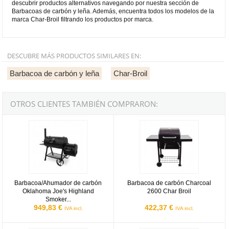
descubrir productos alternativos navegando por nuestra sección de
Barbacoas de carbón y leña. Además, encuentra todos los modelos de la
marca Char-Broil filtrando los productos por marca.
DESCUBRE MÁS PRODUCTOS SIMILARES EN:
Barbacoa de carbón y leña
Char-Broil
OTROS CLIENTES TAMBIÉN COMPRARON:
Barbacoa/Ahumador de carbón Oklahoma Joe's Highland Smoker C
Barbacoa de carbón Charcoal 2600
Barbacoa/Ahumador de carbón
Barbacoa de carbón Charcoal
Oklahoma Joe's Highland
2600 Char Broil
Smoker...
949,83 €
422,37 €
IVA incl.
IVA incl.
Barbacoa de carbón Kettleman Char Broil
Barbacoa de carbón Kamander Cha