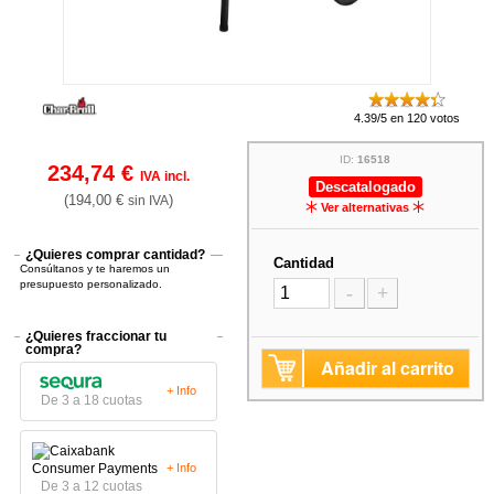
4.39/5 en 120 votos
ID:
16518
234,74 €
IVA incl.
Descatalogado
(194,00 €
)
sin IVA
Ver alternativas
¿Quieres comprar cantidad?
Cantidad
Consúltanos y te haremos un
presupuesto personalizado.
-
+
¿Quieres fraccionar tu
compra?
Añadir al carrito
+ Info
De 3 a 18 cuotas
+ Info
De 3 a 12 cuotas