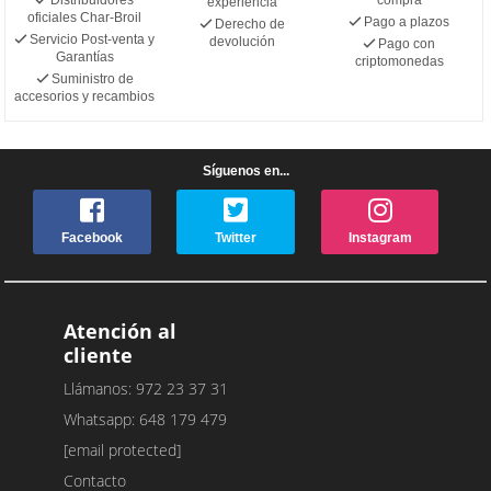
experiencia
oficiales Char-Broil
Pago a plazos
Derecho de
Servicio Post-venta y
devolución
Pago con
Garantías
criptomonedas
Suministro de
accesorios y recambios
Síguenos en...
Facebook
Twitter
Instagram
Atención al
cliente
Llámanos: 972 23 37 31
Whatsapp: 648 179 479
[email protected]
Contacto