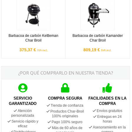
Barbacoa de carbón Kettleman
Barbacoa de carbón Kamander
Char Broil
Char Broil
375,37 €
809,19 €
IVA incl.
IVA incl.
¿POR QUÉ COMPRARLO EN NUESTRA TIENDA?
SERVICIO
COMPRA SEGURA
FACILIDADES EN LA
GARANTIZADO
COMPRA
Tienda de confianza
Atención
Envíos gratuitos
Productos Char-Broil
personalizada
100% originales
Entregas en 24
Servicio rápido y
horas
Pago 100% seguro
eficaz
Asesoramiento en la
Más de 60 años de
Distribuidores
compra