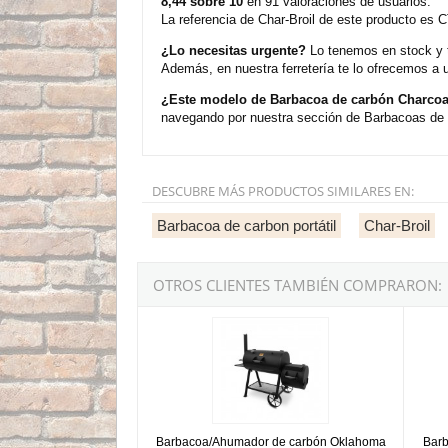
8,44 sobre 10
en 91 valoraciones de usuarios.
La referencia de Char-Broil de este producto es 
¿Lo necesitas urgente?
Lo tenemos en stock y t
Además, en nuestra ferretería te lo ofrecemos a 
¿Este modelo de Barbacoa de carbón Charcoal
navegando por nuestra sección de Barbacoas de c
DESCUBRE MÁS PRODUCTOS SIMILARES EN:
Barbacoa de carbon portátil
Char-Broil
OTROS CLIENTES TAMBIÉN COMPRARON:
Barbacoa/Ahumador de carbón Oklahoma Joe's
Barbac
Barbacoa/Ahumador de carbón Oklahoma
Barb