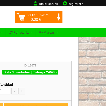
Iniciar sesión
Regístrate
0
PRODUCTOS
0,00
€
Ferretería
Marcas
ID:
16077
Solo 3 unidades | Entrega 24/48h
Cantidad
-
+