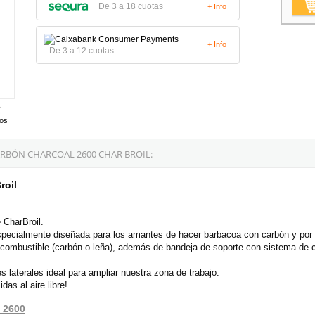
De 3 a 18 cuotas
+ Info
+ Info
De 3 a 12 cuotas
tos
RBÓN CHARCOAL 2600 CHAR BROIL:
roil
 CharBroil.
pecialmente diseñada para los amantes de hacer barbacoa con carbón y por 
 combustible (carbón o leña), además de bandeja de soporte con sistema de c
s laterales ideal para ampliar nuestra zona de trabajo.
as al aire libre!
l 2600