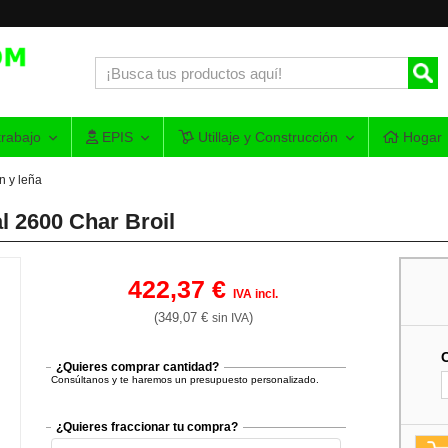
rabajo
EPIS
Utillaje y Construcción
Hogar
n y leña
 2600 Char Broil
422,37 €
IVA incl.
(349,07 €
)
sin IVA
¿Quieres comprar cantidad?
Consúltanos y te haremos un presupuesto personalizado.
¿Quieres fraccionar tu compra?