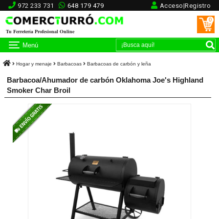
972 233 731
648 179 479
Acceso|Registro
0
Tu Ferretería Profesional Online
Menú
Hogar y menaje
Barbacoas
Barbacoas de carbón y leña
Barbacoa/Ahumador de carbón Oklahoma Joe's Highland
Smoker Char Broil