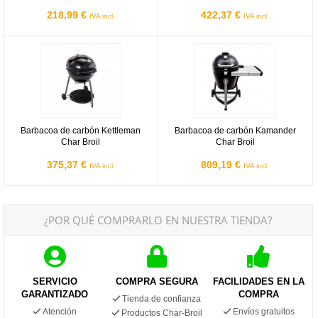
218,99 €
422,37 €
IVA incl.
IVA incl.
Barbacoa de carbón Kettleman Char Broil
Barbacoa de carbón Kamander Cha
Barbacoa de carbón Kettleman
Barbacoa de carbón Kamander
Char Broil
Char Broil
375,37 €
809,19 €
IVA incl.
IVA incl.
¿POR QUÉ COMPRARLO EN NUESTRA TIENDA?
SERVICIO
COMPRA SEGURA
FACILIDADES EN LA
GARANTIZADO
COMPRA
Tienda de confianza
Atención
Envíos gratuitos
Productos Char-Broil