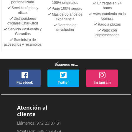
personalizada
100% originales
Entregas en 24
Servicio rápido y
horas
Pago 100% seguro
eficaz
Asesoramiento en la
Más de 60 años de
Distribuidores
compra
experiencia
oficiales Char-Broil
Pago a plazos
Derecho de
Servicio Post-venta y
devolución
Pago con
Garantías
criptomonedas
Suministro de
accesorios y recambios
Síguenos en...
Facebook
Twitter
Instagram
Atención al
cliente
Llámanos: 972 23 37 31
Whatsapp: 648 179 479