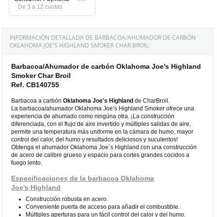
De 3 a 12 cuotas
INFORMACIÓN DETALLADA DE BARBACOA/AHUMADOR DE CARBÓN
OKLAHOMA JOE'S HIGHLAND SMOKER CHAR BROIL:
Barbacoa/Ahumador de carbón Oklahoma Joe's Highland
Smoker Char Broil
Ref. CB140755
Barbacoa a carbón
Oklahoma Joe's Highland
de CharBroil.
La barbacoa/ahumador Oklahoma Joe’s Highland Smoker ofrece una
experiencia de ahumado como ningúna otra. ¡La construcción
diferenciada, con el flujo de aire invertido y múltiples salidas de aire,
permite una temperatura más uniforme en la cámara de humo, mayor
control del calor, del humo y resultados deliciosos y suculentos!
Obtenga el ahumador Oklahoma Joe´s Highland con una construcción
de acero de calibre grueso y espacio para cortes grandes cocidos a
fuego lento.
Especificaciones de la barbacoa Oklahoma
Joe's Highland
Construcción robusta en acero.
Conveniente puerta de acceso para añadir el combustible.
Múltiples aperturas para un fácil control del calor y del humo.