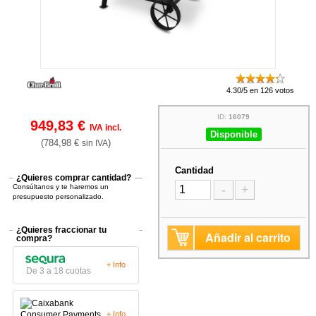
4.30/5 en 126 votos
ID:
16079
949,83 €
IVA incl.
Disponible
(784,98 €
)
sin IVA
Cantidad
¿Quieres comprar cantidad?
Consúltanos y te haremos un
-
+
presupuesto personalizado.
¿Quieres fraccionar tu
Añadir al carrito
compra?
+ Info
De 3 a 18 cuotas
+ Info