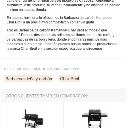
La referencia de Char-Broil de este modelo es CT16081. Referente al
suministro, este producto se vende unitariamente y no dispone de pedido
mínimo en nuestra tienda.
En nuestra ferretería te ofrecemos tu Barbacoa de carbón Kamander
Char Broil a un precio muy competitivo y con envío gratis.
¿No es Barbacoa de carbón Kamander Char Broil el modelo que
quieres? Puedes descubrir más artículos similares en nuestro catálogo
de Barbacoas de carbón y leña, donde encontrarás muchos más
modelos a buen precio. También puedes buscar todos los productos de
la marca Char-Broil en la sección específica que te ofrecemos.
DESCUBRE MÁS PRODUCTOS SIMILARES EN:
Barbacoas leña y carbón
Char-Broil
OTROS CLIENTES TAMBIÉN COMPRARON:
Barbacoa/Ahumador de carbón Oklahoma Joe's Highland Smoker C
Barbacoa de carbón Charcoal 2600