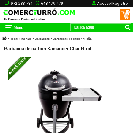
972 233 731
648 179 479
Acceso|Registro
0
Tu Ferretería Profesional Online
Menú
Hogar y menaje
Barbacoas
Barbacoas de carbón y leña
Barbacoa de carbón Kamander Char Broil