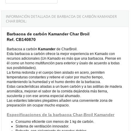
INFORMACIÓN DETALLADA DE BARBACOA DE CARBÓN KAMANDER
CHAR BROIL:
Barbacoa de carbón Kamander Char Broil
Ref. CB140870
Barbacoa a carbón
Kamander
de CharBroil.
Esta barbacoa a carbón ofrece la mejor experiencia en Kamado con
recursos adicionales (Un Kamado es más que una barbacoa. Piense en
él como un horno multifunción para exterior y úsalo de acuerdo a todas
sus posibilidades).
La forma redonda y el cuerpo bien aislado en acero, permiten
temperaturas constantes y retiene el calor por mucho tiempo,
manteniendo la humedad y el humo dentro de la barbacoa.
Estas características aliadas a un buen carbón y a las astillas de madera
aromática, mejoran el sabor de la comida dejándola más tierna,
suculenta y con ese aroma especial ahumado.
Las estantes laterales plegables añaden una conveniente zona de
preparación sin ocupar mucho espacio.
Especificaciones de la barbacoa Char-Broil Kamander
Consumo eficiente con menos de 1 kg de carbón.
Sistema de ventilación innovador.
Robusto, con aislamiento de paredes dobles.