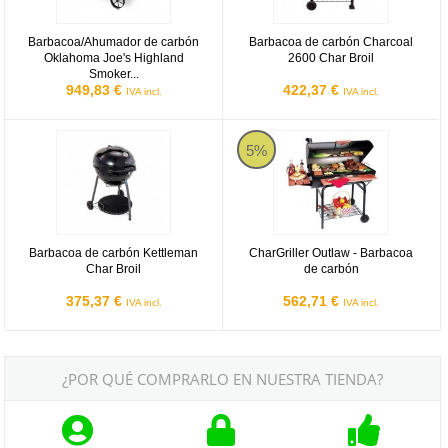
Barbacoa/Ahumador de carbón
Barbacoa de carbón Charcoal
Oklahoma Joe's Highland
2600 Char Broil
Smoker...
949,83 €
422,37 €
IVA incl.
IVA incl.
Barbacoa de carbón Kettleman Char Broil
CharGriller Outlaw - Barbacoa de 
5%
Barbacoa de carbón Kettleman
CharGriller Outlaw - Barbacoa
Char Broil
de carbón
375,37 €
562,71 €
IVA incl.
IVA incl.
¿POR QUÉ COMPRARLO EN NUESTRA TIENDA?