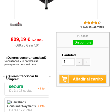
4.41/5 en 118 votos
ID:
16081
809,19 €
IVA incl.
Disponible
(668,75 €
)
sin IVA
Cantidad
¿Quieres comprar cantidad?
Consúltanos y te haremos un
-
+
presupuesto personalizado.
¿Quieres fraccionar tu
Añadir al carrito
compra?
+ Info
De 3 a 18 cuotas
+ Info
De 3 a 12 cuotas