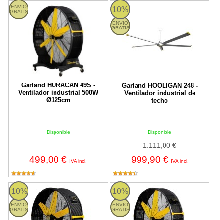
HURACAN 49S Garland
Garland HOOLIGAN 248 - Ventilado
ENVIO
10%
GRATIS
ENVIO
GRATIS
Garland HURACAN 49S -
Garland HOOLIGAN 248 -
Ventilador industrial 500W
Ventilador industrial de
Ø125cm
techo
Disponible
Disponible
1.111,00 €
499,00 €
999,90 €
IVA incl.
IVA incl.
HURACAN 61S Garland
HURACAN 41S Garland
10%
10%
ENVIO
ENVIO
GRATIS
GRATIS