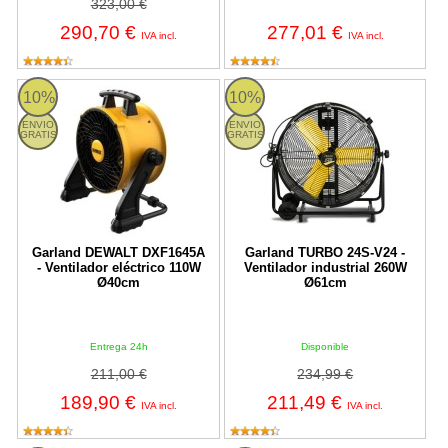
323,00 €
290,70 €
277,01 €
IVA incl.
IVA incl.
DEWALT DXF1645A Garland
TURBO 24S-V24 Garland
10%
10%
ENVIO
ENVIO
GRATIS
GRATIS
Garland DEWALT DXF1645A
Garland TURBO 24S-V24 -
- Ventilador eléctrico 110W
Ventilador industrial 260W
Ø40cm
Ø61cm
Entrega 24h
Disponible
211,00 €
234,99 €
189,90 €
211,49 €
IVA incl.
IVA incl.