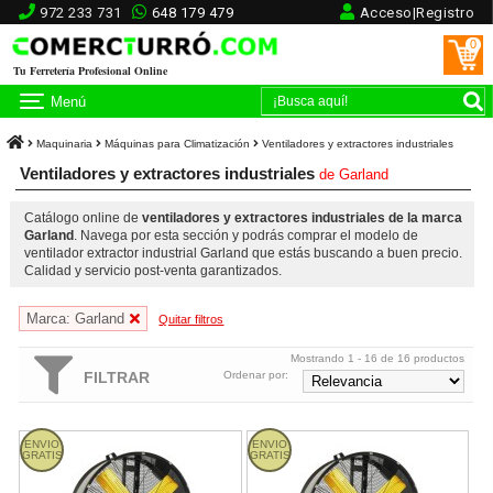
972 233 731
648 179 479
Acceso|Registro
0
Tu Ferretería Profesional Online
Menú
Maquinaria
Máquinas para Climatización
Ventiladores y extractores industriales
Ventiladores y extractores industriales
de
Garland
Catálogo online de
ventiladores y extractores industriales de la marca
Garland
. Navega por esta sección y podrás comprar el modelo de
ventilador extractor industrial Garland que estás buscando a buen precio.
Calidad y servicio post-venta garantizados.
Marca: Garland
Quitar filtros
Mostrando 1 - 16 de 16 productos
FILTRAR
Ordenar por:
TURBO 36C-V23 Garland
TURBO 48C-V23 Garland
ENVIO
ENVIO
GRATIS
GRATIS