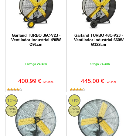
Garland TURBO 36C-V23 -
Garland TURBO 48C-V23 -
Ventilador industrial 490W
Ventilador industrial 660W
Ø91cm
Ø122cm
Entrega 24/48h
Entrega 24/48h
400,99 €
445,00 €
IVA incl.
IVA incl.
TURBO 30W-V23 Garland
TURBO 24W-V23 Garland
10%
10%
ENVIO
ENVIO
GRATIS
GRATIS