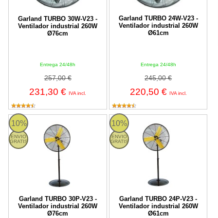
Garland TURBO 24W-V23 -
Garland TURBO 30W-V23 -
Ventilador industrial 260W
Ventilador industrial 260W
Ø61cm
Ø76cm
Entrega 24/48h
Entrega 24/48h
257,00 €
245,00 €
231,30 €
220,50 €
IVA incl.
IVA incl.
TURBO 30P-V23 Garland
TURBO 24P-V23 Garland
10%
10%
ENVIO
ENVIO
GRATIS
GRATIS
Garland TURBO 30P-V23 -
Garland TURBO 24P-V23 -
Ventilador industrial 260W
Ventilador industrial 260W
Ø76cm
Ø61cm