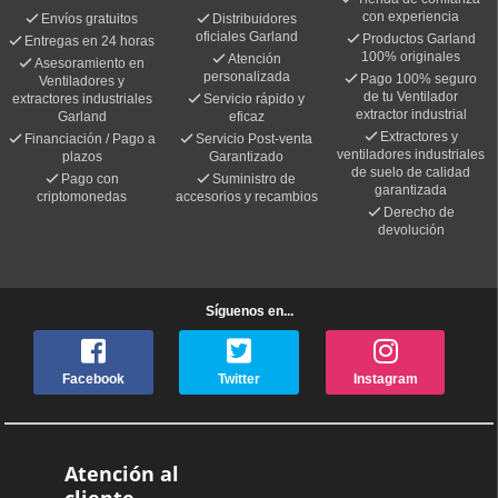
con experiencia
Envíos gratuitos
Distribuidores
oficiales Garland
Productos Garland
Entregas en 24 horas
100% originales
Atención
Asesoramiento en
personalizada
Pago 100% seguro
Ventiladores y
de tu Ventilador
extractores industriales
Servicio rápido y
extractor industrial
Garland
eficaz
Extractores y
Financiación / Pago a
Servicio Post-venta
ventiladores industriales
plazos
Garantizado
de suelo de calidad
Pago con
Suministro de
garantizada
criptomonedas
accesorios y recambios
Derecho de
devolución
Síguenos en...
Facebook
Twitter
Instagram
Atención al
cliente