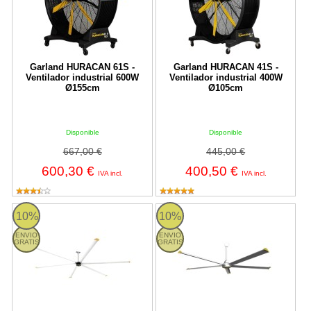
Garland HURACAN 61S -
Garland HURACAN 41S -
Ventilador industrial 600W
Ventilador industrial 400W
Ø155cm
Ø105cm
Disponible
Disponible
667,00 €
445,00 €
600,30 €
400,50 €
IVA incl.
IVA incl.
Garland HOOLIGAN 732 - Ventilador industrial de techo
Garland HOOLIGAN 428 - Ventilado
10%
10%
ENVIO
ENVIO
GRATIS
GRATIS