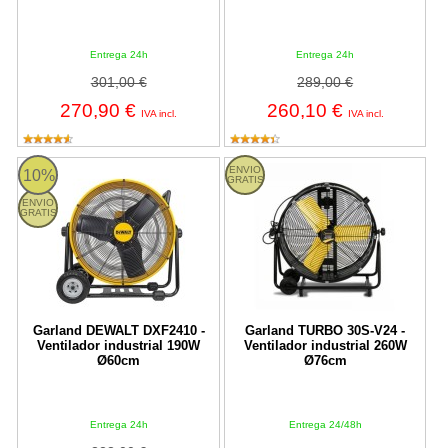
Entrega 24h
Entrega 24h
301,00 €
289,00 €
270,90 €
260,10 €
IVA incl.
IVA incl.
DEWALT DXF2410 Garland
TURBO 30S-V24 Garland
ENVIO
10%
GRATIS
ENVIO
GRATIS
Garland DEWALT DXF2410 -
Garland TURBO 30S-V24 -
Ventilador industrial 190W
Ventilador industrial 260W
Ø60cm
Ø76cm
Entrega 24h
Entrega 24/48h