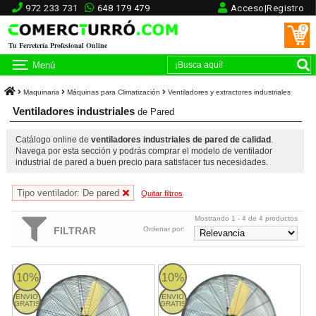
972 233 731
648 179 479
Acceso|Registro
0
Tu Ferretería Profesional Online
Menú
Maquinaria
Máquinas para Climatización
Ventiladores y extractores industriales
Ventiladores industriales
de Pared
Catálogo online de
ventiladores industriales de pared de calidad
.
Navega por esta sección y podrás comprar el modelo de ventilador
industrial de pared a buen precio para satisfacer tus necesidades.
Tipo ventilador: De pared
Quitar filtros
Mostrando 1 - 4 de 4 productos
FILTRAR
Ordenar por:
TURBO 30W-V23 Garland
TURBO 24W-V23 Garland
10%
10%
ENVIO
ENVIO
GRATIS
GRATIS