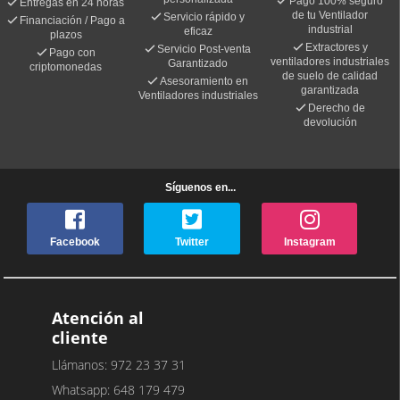
Pago 100% seguro
Entregas en 24 horas
de tu Ventilador
Servicio rápido y
Financiación / Pago a
industrial
eficaz
plazos
Extractores y
Servicio Post-venta
Pago con
ventiladores industriales
Garantizado
criptomonedas
de suelo de calidad
Asesoramiento en
garantizada
Ventiladores industriales
Derecho de
devolución
Síguenos en...
Facebook
Twitter
Instagram
Atención al
cliente
Llámanos: 972 23 37 31
Whatsapp: 648 179 479