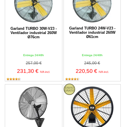
Garland TURBO 24W-V23 -
Garland TURBO 30W-V23 -
Ventilador industrial 260W
Ventilador industrial 260W
Ø61cm
Ø76cm
Entrega 24/48h
Entrega 24/48h
257,00 €
245,00 €
231,30 €
220,50 €
IVA incl.
IVA incl.
Ventilador de pared MetalWorks VD
Ventilador de pared Metalworks
ENVIO
GRATIS