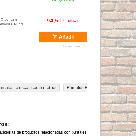
 Ø 50. Este
94,50 €
IVA incl.
esadas. Puntal
Añadir
Pedido mínimo: 10
untales telescópicos 5 metros
Puntales Fermar
ros:
ategorias de productos relacionadas con puntales