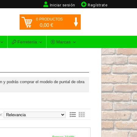
Iniciar sesión
Regístrate
0
PRODUCTOS
0,00
€
Ferretería
Marcas
n y podrás comprar el modelo de puntal de obra
r:
Entrega 24/48h