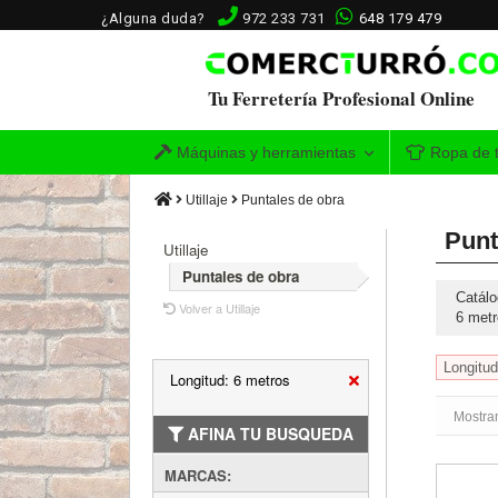
¿Alguna duda?
972 233 731
648 179 479
Tu Ferretería Profesional Online
Máquinas y herramientas
Ropa de t
Utillaje
Puntales de obra
Punt
Utillaje
Puntales de obra
Catálo
Volver a Utillaje
6 metr
Longitud
Longitud: 6 metros
Mostran
AFINA TU BUSQUEDA
MARCAS:
Puntal 