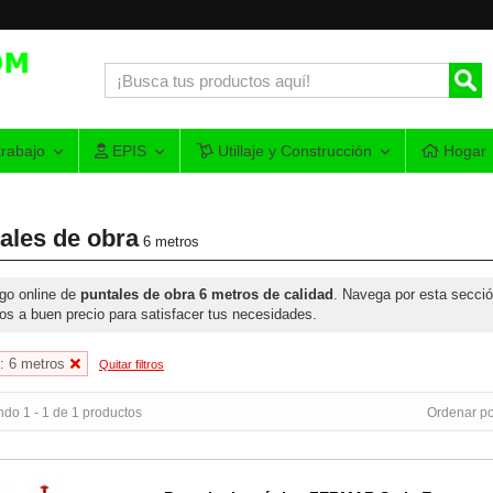
rabajo
EPIS
Utillaje y Construcción
Hogar
ales de obra
6 metros
go online de
puntales de obra 6 metros de calidad
. Navega por esta secció
os a buen precio para satisfacer tus necesidades.
: 6 metros
Quitar filtros
do 1 - 1 de 1 productos
Ordenar po
telescópico FERMAR Serie E