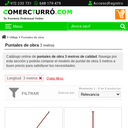
972 233 731
648 179 479
Acceso|Registro
0
Tu Ferretería Profesional Online
Menú
Utillaje
Puntales de obra
Puntales de obra
3 metros
Catálogo online de
puntales de obra 3 metros de calidad
. Navega por
esta sección y podrás comprar el modelo de puntal de obra 3 metros a
buen precio para satisfacer tus necesidades.
Longitud: 3 metros
Quitar filtros
Mostrando 1 - 8 de 8 productos
FILTRAR
Ordenar por:
Puntal inclinable FERMAR
Puntal telescópico FERMAR Seri