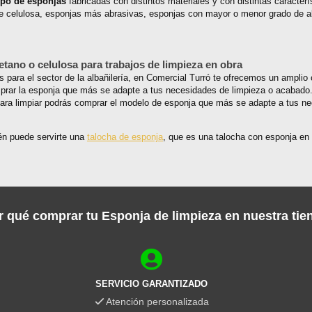
ipo de esponjas
fabricadas con distintos materiales y con distintas caracter
de celulosa, esponjas más abrasivas, esponjas con mayor o menor grado de ab
etano o celulosa para trabajos de limpieza en obra
para el sector de la albañilería, en Comercial Turró te ofrecemos un amplio
rar la esponja que más se adapte a tus necesidades de limpieza o acabado
ra limpiar podrás comprar el modelo de esponja que más se adapte a tus nece
én puede servirte una
talocha de esponja
, que es una talocha con esponja en
r qué comprar tu Esponja de limpieza en nuestra tie
SERVICIO GARANTIZADO
Atención personalizada