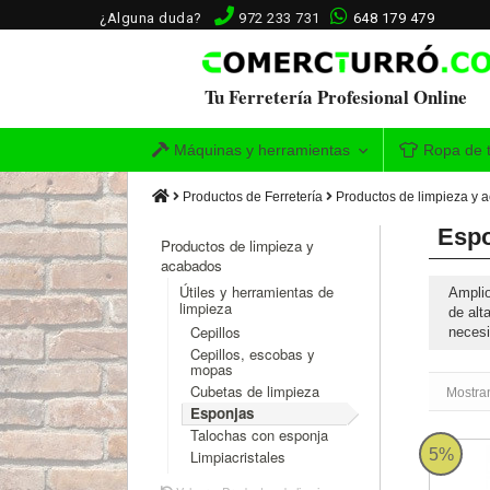
¿Alguna duda?
972 233 731
648 179 479
Tu Ferretería Profesional Online
Máquinas y herramientas
Ropa de t
Productos de Ferretería
Productos de limpieza y 
Espo
Productos de limpieza y
acabados
Útiles y herramientas de
Ampli
limpieza
de alt
Cepillos
necesi
Cepillos, escobas y
mopas
Cubetas de limpieza
Mostran
Esponjas
Talochas con esponja
Esponja
5%
Limpiacristales