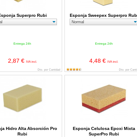
Esponja Superpro Rubi
Esponja Sweepex Superpro Rub
Entrega 24h
Entrega 24h
2,87 €
4,48 €
IVA incl.
IVA incl.
Dto. por Cantidad
Dto. por Cant
Hidro Alta Absorción Pro Rubi
Esponja Celulosa Epoxi Mixta Supe
ja Hidro Alta Absorción Pro
Esponja Celulosa Epoxi Mixta
Rubi
SuperPro Rubi