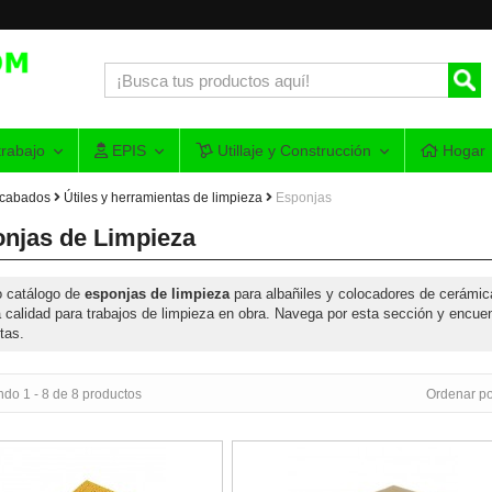
rabajo
EPIS
Utillaje y Construcción
Hogar
acabados
Útiles y herramientas de limpieza
Esponjas
njas de Limpieza
o catálogo de
esponjas de limpieza
para albañiles y colocadores de cerámica
a calidad para trabajos de limpieza en obra. Navega por esta sección y encue
tas.
do 1 - 8 de 8 productos
Ordenar po
 Mixta Superpro Rubi
Esponja Pro Rubi