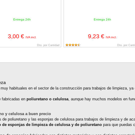
Entrega 24h
Entrega 24h
3,00 €
9,23 €
IVA incl.
IVA incl.
Dto. por Cantidad
Dto. por Cant
eza
muy habituales en el sector de la construcción para trabajos de limpieza, ya q
e fabricadas en
poliuretano o celulosa
, aunque hay muchos modelos en func
no y celulosa a buen precio
 de poliuretano y las esponjas de celulosa para trabajos de limpieza y de ac
 de esponjas de limpieza de celulosa y de poliuretano
para que puedas 