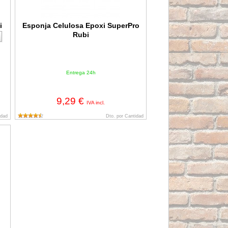
i
Esponja Celulosa Epoxi SuperPro
Rubi
Entrega 24h
9,29 €
IVA incl.
idad
Dto. por Cantidad
rPro Rubi