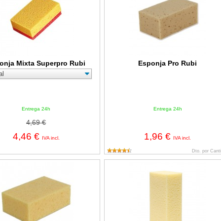
onja Mixta Superpro Rubi
Esponja Pro Rubi
Entrega 24h
Entrega 24h
4,69 €
4,46 €
1,96 €
IVA incl.
IVA incl.
Dto. por Cant
 Superpro Rubi
Esponja Sweepex Superpro Rubi