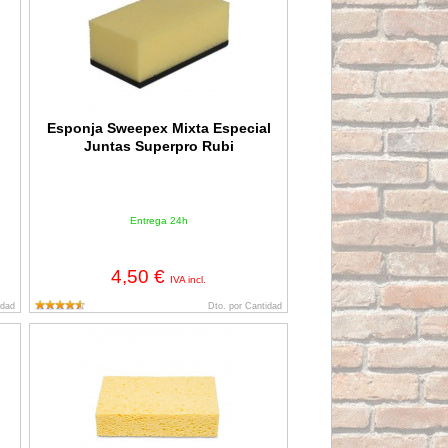
Esponja Sweepex Mixta Especial
Juntas Superpro Rubi
Entrega 24h
4,50 €
IVA incl.
idad
Dto. por Cantidad
Esponja Celulosa Epoxi SuperPro Rubi