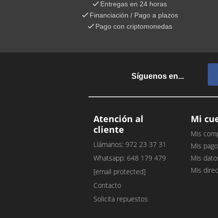
Entregas en 24 horas
Financiación / Pago a plazos
Pago con criptomonedas
Síguenos en...
Atención al
Mi cu
cliente
Mis com
Llámanos: 972 23 37 31
Mis pago
Whatsapp: 648 179 479
Mis dato
Mis dire
[email protected]
Contacto
Solicita repuestos