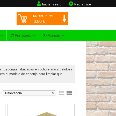
Iniciar sesión
Regístrate
0
PRODUCTOS
0,00
€
Ferretería
Marcas
. Esponjas fabricadas en poliuretano y celulosa
ntra el modelo de esponja para limpiar que
r:
Esponja Sweepex Mixta Especial Juntas Superpro Rubi