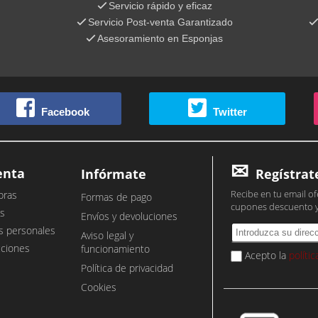
Servicio rápido y eficaz
Servicio Post-venta Garantizado
Asesoramiento en Esponjas
Facebook
Twitter
enta
Infórmate
Regístrat
Recibe en tu email of
pras
Formas de pago
cupones descuento 
s
Envíos y devoluciones
s personales
Aviso legal y
cciones
funcionamiento
Acepto la
políti
Política de privacidad
Cookies