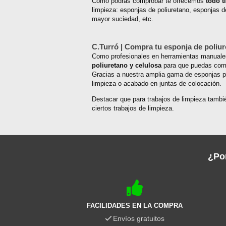
Como podrás comprobar te ofrecemos
todo t
limpieza: esponjas de poliuretano, esponjas 
mayor suciedad, etc.
C.Turró | Compra tu esponja de poliur
Como profesionales en herramientas manuales 
poliuretano y celulosa
para que puedas comp
Gracias a nuestra amplia gama de esponjas pa
limpieza o acabado en juntas de colocación.
Destacar que para trabajos de limpieza tambi
ciertos trabajos de limpieza.
¿Po
FACILIDADES EN LA COMPRA
Envíos gratuitos