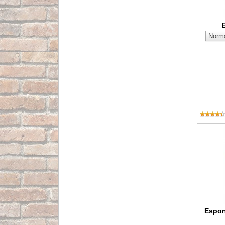
Esponja 
Espon