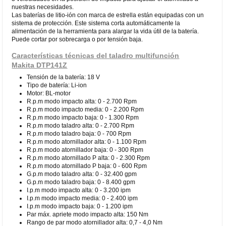
nuestras necesidades.
Las baterías de litio-ión con marca de estrella están equipadas con un
sistema de protección. Este sistema corta automáticamente la
alimentación de la herramienta para alargar la vida útil de la batería.
Puede cortar por sobrecarga o por tensión baja.
Características técnicas del taladro multifunción
Makita DTP141Z
Tensión de la batería: 18 V
Tipo de batería: Li-ion
Motor: BL-motor
R.p.m modo impacto alta: 0 - 2.700 Rpm
R.p.m modo impacto media: 0 - 2.200 Rpm
R.p.m modo impacto baja: 0 - 1.300 Rpm
R.p.m modo taladro alta: 0 - 2.700 Rpm
R.p.m modo taladro baja: 0 - 700 Rpm
R.p.m modo atornillador alta: 0 - 1.100 Rpm
R.p.m modo atornillador baja: 0 - 300 Rpm
R.p.m modo atornillado P alta: 0 - 2.300 Rpm
R.p.m modo atornillado P baja: 0 - 600 Rpm
G.p.m modo taladro alta: 0 - 32.400 gpm
G.p.m modo taladro baja: 0 - 8.400 gpm
I.p.m modo impacto alta: 0 - 3.200 ipm
I.p.m modo impacto media: 0 - 2.400 ipm
I.p.m modo impacto baja: 0 - 1.200 ipm
Par máx. apriete modo impacto alta: 150 Nm
Rango de par modo atornillador alta: 0,7 - 4,0 Nm