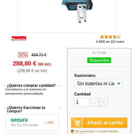
4.46/5 en 112 votos
ID:
17139
32%
424,71 €
Disponible
288,80 €
IVA incl.
(238,68 €
)
sin IVA
Suministro:
¿Quieres comprar cantidad?
Consúltanos y te haremos un
presupuesto personalizado.
Cantidad
-
+
¿Quieres fraccionar tu
compra?
Añadir al carrito
+ Info
De 3 a 18 cuotas
Ver accesorios y complementos