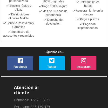
personalizada
100% originales
Entregas en 24
Servicio rápido y
horas
Pago 100% seguro
eficaz
Asesoramiento en la
Más de 60 años de
Distribuidores
compra
experiencia
oficiales Makita
Pago a plazos
Derecho de
Servicio Post-venta y
devolución
Pago con
Garantías
criptomonedas
Suministro de
accesorios y recambios
Síguenos en...
Facebook
Twitter
Instagram
Atención al
cliente
Llámanos: 972 23 37 31
Whatsapp: 648 179 479