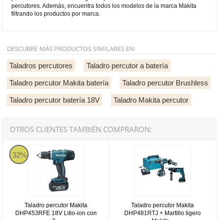
percutores. Además, encuentra todos los modelos de la marca Makita
filtrando los productos por marca.
DESCUBRE MÁS PRODUCTOS SIMILARES EN:
Taladros percutores
Taladro percutor a batería
Taladro percutor Makita batería
Taladro percutor Brushless
Taladro percutor batería 18V
Taladro Makita percutor
OTROS CLIENTES TAMBIÉN COMPRARON:
Taladro percutor Makita DHP453RFE 18V Litio-ion con 2 baterías 3
Taladro percutor Makita DHP481RT
32%
Taladro percutor Makita
Taladro percutor Makita
DHP453RFE 18V Litio-ion con
DHP481RTJ + Martillo ligero