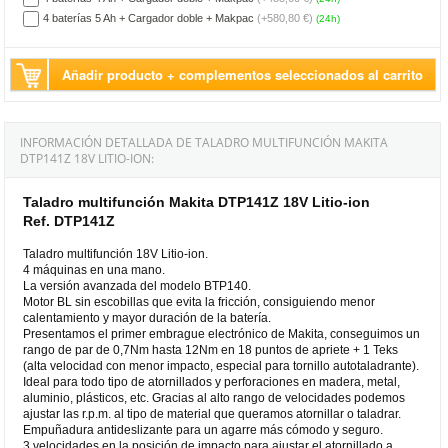
4 baterías 5 Ah + Cargador doble + Makpac
(+580,80 €)
(24h)
Añadir producto + complementos seleccionados al carrito
INFORMACIÓN DETALLADA DE TALADRO MULTIFUNCIÓN MAKITA
DTP141Z 18V LITIO-ION:
Taladro multifunción Makita DTP141Z 18V Litio-ion
Ref. DTP141Z
Taladro multifunción 18V Litio-ion.
4 máquinas en una mano.
La versión avanzada del modelo BTP140.
Motor BL sin escobillas que evita la fricción, consiguiendo menor
calentamiento y mayor duración de la batería.
Presentamos el primer embrague electrónico de Makita, conseguimos un
rango de par de 0,7Nm hasta 12Nm en 18 puntos de apriete + 1 Teks
(alta velocidad con menor impacto, especial para tornillo autotaladrante).
Ideal para todo tipo de atornillados y perforaciones en madera, metal,
aluminio, plásticos, etc. Gracias al alto rango de velocidades podemos
ajustar las r.p.m. al tipo de material que queramos atornillar o taladrar.
Empuñadura antideslizante para un agarre más cómodo y seguro.
3 velocidades en la posición de impacto para ajustar el atornillado a