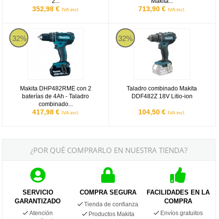
2...
Makita...
352,98 €
713,90 €
IVA incl.
IVA incl.
Makita DHP482RME con 2 baterías de 4Ah - Taladro combinado 18
Taladro combinado Makita DDF482Z
32%
32%
Makita DHP482RME con 2
Taladro combinado Makita
baterías de 4Ah - Taladro
DDF482Z 18V Litio-ion
combinado...
417,98 €
104,50 €
IVA incl.
IVA incl.
¿POR QUÉ COMPRARLO EN NUESTRA TIENDA?
SERVICIO
COMPRA SEGURA
FACILIDADES EN LA
GARANTIZADO
COMPRA
Tienda de confianza
Atención
Envíos gratuitos
Productos Makita