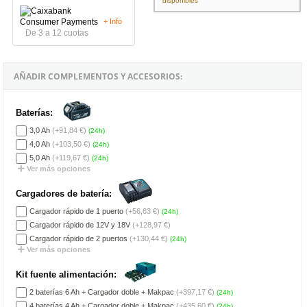
disponibles
+ Info
De 3 a 12 cuotas
AÑADIR COMPLEMENTOS Y ACCESORIOS:
Baterías:
3,0 Ah
(+91,84 €)
(24h)
4,0 Ah
(+103,50 €)
(24h)
5,0 Ah
(+119,67 €)
(24h)
Ver más opciones
Cargadores de batería:
Cargador rápido de 1 puerto
(+56,63 €)
(24h)
Cargador rápido de 12V y 18V
(+128,97 €)
Cargador rápido de 2 puertos
(+130,44 €)
(24h)
Ver más opciones
Kit fuente alimentación:
2 baterías 6 Ah + Cargador doble + Makpac
(+397,17 €)
(24h)
4 baterías 4 Ah + Cargador doble + Makpac
(+435,60 €)
(24h)