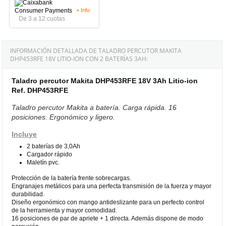
+ Info
De 3 a 12 cuotas
INFORMACIÓN DETALLADA DE TALADRO PERCUTOR MAKITA
DHP453RFE 18V LITIO-ION CON 2 BATERÍAS 3AH:
Taladro percutor Makita DHP453RFE 18V 3Ah Litio-ion
Ref. DHP453RFE
Taladro percutor Makita a batería. Carga rápida. 16
posiciones. Ergonómico y ligero.
Incluye
2 baterías de 3,0Ah
Cargador rápido
Maletín pvc.
Protección de la batería frente sobrecargas.
Engranajes metálicos para una perfecta transmisión de la fuerza y mayor
durabilidad.
Diseño ergonómico con mango antideslizante para un perfecto control
de la herramienta y mayor comodidad.
16 posiciones de par de apriete + 1 directa. Además dispone de modo