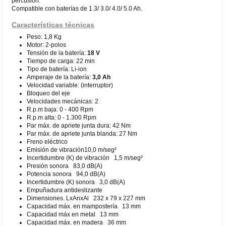
percusión.
Compatible con baterías de 1.3/ 3.0/ 4.0/ 5.0 Ah.
Características técnicas
Peso: 1,8 Kg
Motor: 2-polos
Tensión de la batería:
18 V
Tiempo de carga: 22 min
Tipo de batería: Li-ion
Amperaje de la batería:
3,0 Ah
Velocidad variable: (interruptor)
Bloqueo del eje
Velocidades mecánicas: 2
R.p.m baja: 0 - 400 Rpm
R.p.m alta: 0 - 1.300 Rpm
Par máx. de apriete junta dura: 42 Nm
Par máx. de apriete junta blanda: 27 Nm
Freno eléctrico
Emisión de vibración10,0 m/seg²
Incertidumbre (K) de vibración 1,5 m/seg²
Presión sonora 83,0 dB(A)
Potencia sonora 94,0 dB(A)
Incertidumbre (K) sonora 3,0 dB(A)
Empuñadura antideslizante
Dimensiones. LxAnxAl 232 x 79 x 227 mm
Capacidad máx. en mampostería 13 mm
Capacidad máx en metal 13 mm
Capacidad máx. en madera 36 mm