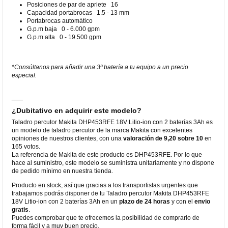
Posiciones de par de apriete 16
Capacidad portabrocas 1.5 - 13 mm
Portabrocas automático
G.p.m baja 0 - 6.000 gpm
G.p.m alta 0 - 19.500 gpm
*Consúltanos para añadir una 3ª batería a tu equipo a un precio
especial.
¿Dubitativo en adquirir este modelo?
Taladro percutor Makita DHP453RFE 18V Litio-ion con 2 baterías 3Ah es
un modelo de taladro percutor de la marca Makita con excelentes
opiniones de nuestros clientes, con una
valoración de 9,20 sobre 10
en
165 votos.
La referencia de Makita de este producto es DHP453RFE. Por lo que
hace al suministro, este modelo se suministra unitariamente y no dispone
de pedido mínimo en nuestra tienda.
Producto en stock, así que gracias a los transportistas urgentes que
trabajamos podrás disponer de tu Taladro percutor Makita DHP453RFE
18V Litio-ion con 2 baterías 3Ah en un
plazo de 24 horas
y con el
envio
gratis
.
Puedes comprobar que te ofrecemos la posibilidad de comprarlo de
forma fácil y a muy buen precio.