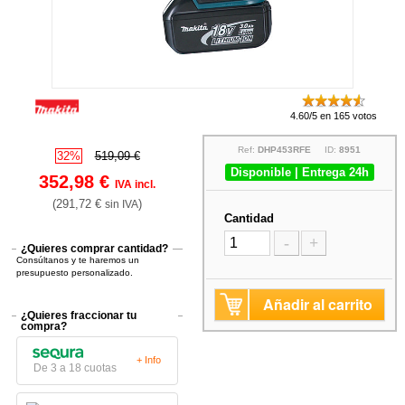
4.60/5 en 165 votos
Ref:
DHP453RFE
ID:
8951
32%
519,09 €
Disponible | Entrega 24h
352,98 €
IVA incl.
(291,72 €
)
sin IVA
Cantidad
-
+
¿Quieres comprar cantidad?
Consúltanos y te haremos un
presupuesto personalizado.
Añadir al carrito
¿Quieres fraccionar tu
compra?
+ Info
De 3 a 18 cuotas