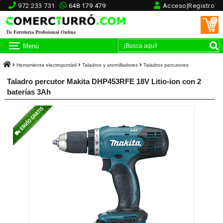
972 233 731
648 179 479
Acceso|Registro
0
Tu Ferretería Profesional Online
Menú
Herramienta electroportátil
Taladros y atornilladores
Taladros percutores
Taladro percutor Makita DHP453RFE 18V Litio-ion con 2
baterías 3Ah