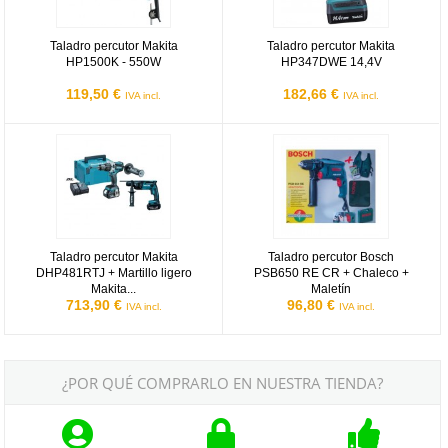
Taladro percutor Makita
Taladro percutor Makita
HP1500K - 550W
HP347DWE 14,4V
119,50 €
182,66 €
IVA incl.
IVA incl.
Taladro percutor Makita DHP481RTJ + Martillo ligero Makita DHR1
Taladro percutor Bosch PSB650 R
Taladro percutor Makita
Taladro percutor Bosch
DHP481RTJ + Martillo ligero
PSB650 RE CR + Chaleco +
Makita...
Maletín
713,90 €
96,80 €
IVA incl.
IVA incl.
¿POR QUÉ COMPRARLO EN NUESTRA TIENDA?