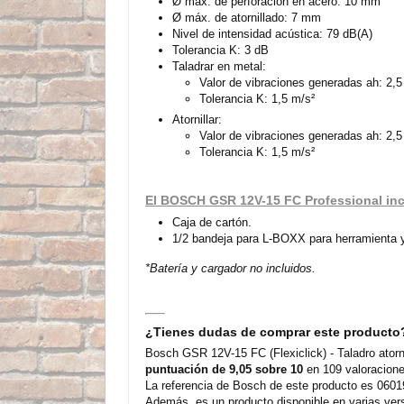
Ø máx. de perforación en acero: 10 mm
Ø máx. de atornillado: 7 mm
Nivel de intensidad acústica: 79 dB(A)
Tolerancia K: 3 dB
Taladrar en metal:
Valor de vibraciones generadas ah: 2,5
Tolerancia K: 1,5 m/s²
Atornillar:
Valor de vibraciones generadas ah: 2,5
Tolerancia K: 1,5 m/s²
El BOSCH GSR 12V-15 FC Professional in
Caja de cartón.
1/2 bandeja para L-BOXX para herramienta y
*Batería y cargador no incluidos.
¿Tienes dudas de comprar este producto
Bosch GSR 12V-15 FC (Flexiclick) - Taladro atorn
puntuación de 9,05 sobre 10
en 109 valoracione
La referencia de Bosch de este producto es 06019
Además, es un producto disponible en varias ver