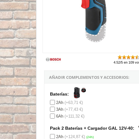
4.52/5 en 109 vo
AÑADIR COMPLEMENTOS Y ACCESORIOS:
Baterías:
2Ah
(+63,71 €)
3Ah
(+77,43 €)
6Ah
(+111,32 €)
Pack 2 Baterías + Cargador GAL 12V-40:
2Ah
(+124,87 €)
(24h)