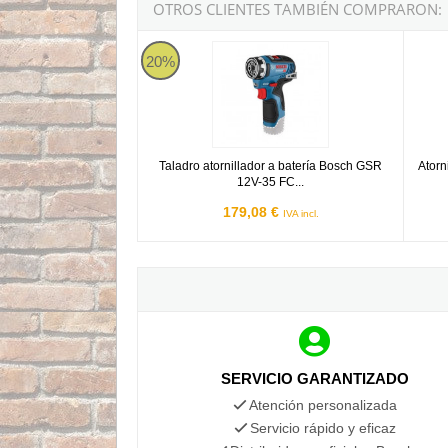
OTROS CLIENTES TAMBIÉN COMPRARON:
Taladro atornillador a batería Bosch GSR 12V-
Atorni
20%
Taladro atornillador a batería Bosch GSR
Atorn
12V-35 FC...
179,08 €
IVA incl.
SERVICIO GARANTIZADO
Atención personalizada
Servicio rápido y eficaz