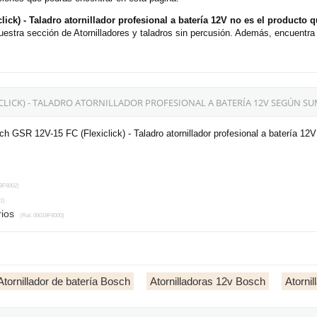
ck) - Taladro atornillador profesional a batería 12V no es el producto
uestra sección de Atornilladores y taladros sin percusión. Además, encuentra
ICLICK) - TALADRO ATORNILLADOR PROFESIONAL A BATERÍA 12V SEGÚN SU
h GSR 12V-15 FC (Flexiclick) - Taladro atornillador profesional a batería 12
9F6002)
1)
rios
(Ref. 06019F6000)
Atornillador de batería Bosch
Atornilladoras 12v Bosch
Atorni