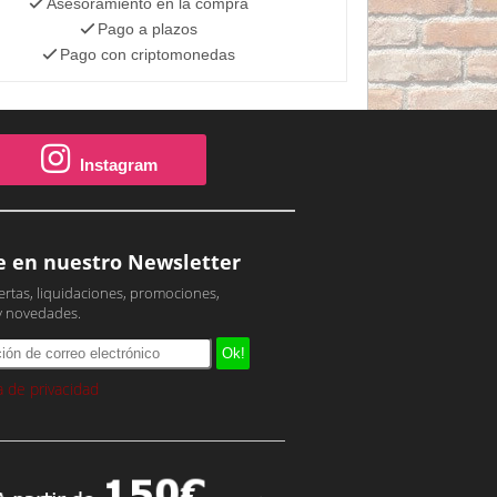
Asesoramiento en la compra
Pago a plazos
Pago con criptomonedas
Instagram
e en nuestro Newsletter
ertas, liquidaciones, promociones,
y novedades.
ca de privacidad