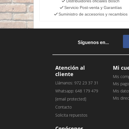
Distribuidores oficiales Bosch
Servicio Post-venta y Garantías
Suministro de accesorios y recambios
Síguenos en...
Atención al
Mi cu
cliente
Mis com
Llámanos: 972 23 37 31
Mis pago
Whatsapp: 648 179 479
Mis dato
Mis dire
[email protected]
Contacto
Solicita repuestos
Conócenos