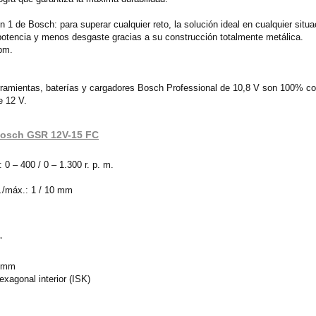
n 1 de Bosch: para superar cualquier reto, la solución ideal en cualquier situa
potencia y menos desgaste gracias a su construcción totalmente metálica.
rpm.
ramientas, baterías y cargadores Bosch Professional de 10,8 V son 100% co
e 12 V.
a Bosch GSR 12V-15 FC
 0 – 400 / 0 – 1.300 r. p. m.
./máx.: 1 / 10 mm
"
9 mm
exagonal interior (ISK)