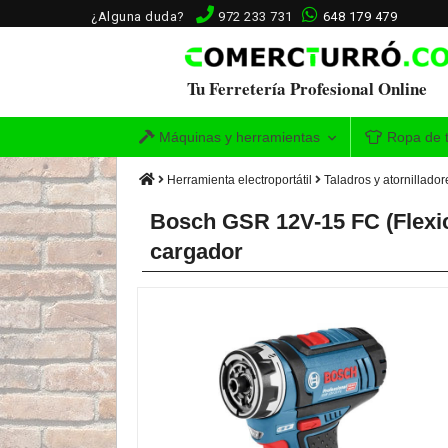
¿Alguna duda?
972 233 731
648 179 479
Tu Ferretería Profesional Online
Máquinas y herramientas
Ropa de t
Herramienta electroportátil
Taladros y atornillador
Bosch GSR 12V-15 FC (Flexicli
cargador