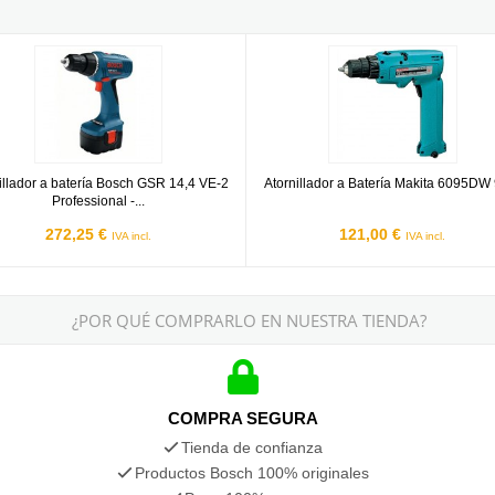
35 FC Professional
llador a batería Bosch GSR 14,4 VE-2 Professional - Con 2 baterías
Atornillador a Batería Makita 609
illador a batería Bosch GSR 14,4 VE-2
Atornillador a Batería Makita 6095DW
Professional -...
272,25 €
121,00 €
IVA incl.
IVA incl.
¿POR QUÉ COMPRARLO EN NUESTRA TIENDA?
COMPRA SEGURA
Tienda de confianza
Productos Bosch 100% originales