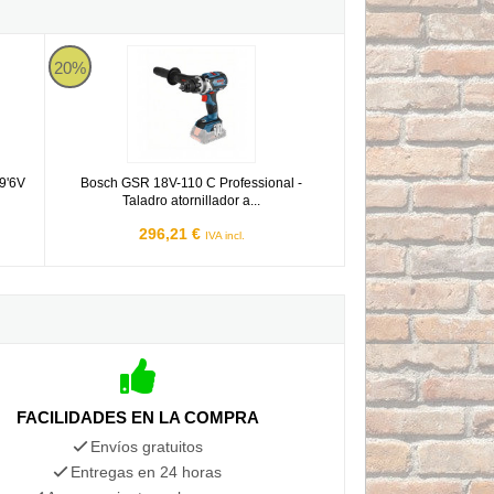
5DW 9'6V
Bosch GSR 18V-110 C Professional - Taladro atornillador a bat
20%
 9'6V
Bosch GSR 18V-110 C Professional -
Taladro atornillador a...
296,21 €
IVA incl.
FACILIDADES EN LA COMPRA
Envíos gratuitos
Entregas en 24 horas