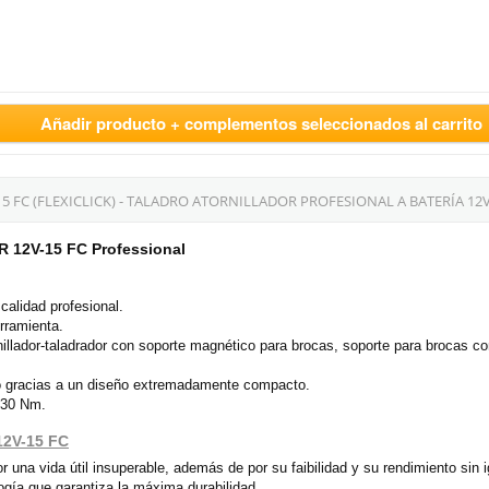
Añadir producto + complementos seleccionados al carrito
 FC (FLEXICLICK) - TALADRO ATORNILLADOR PROFESIONAL A BATERÍA 12V
SR 12V-15 FC Professional
 calidad profesional.
erramienta.
ornillador-taladrador con soporte magnético para brocas, soporte para brocas c
so gracias a un diseño extremadamente compacto.
e 30 Nm.
12V-15 FC
 una vida útil insuperable, además de por su faibilidad y su rendimiento sin 
ogía que garantiza la máxima durabilidad.