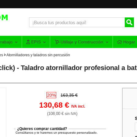
rabajo
EPIS
Utillaje y Construcción
Hogar
es
Atornilladores y taladros sin percusión
ck) - Taladro atornillador profesional a ba
20%
163,35 €
130,68 €
IVA incl.
(108,00 €
)
sin IVA
¿Quieres comprar cantidad?
Consúltanos y te haremos un presupuesto personalizado.