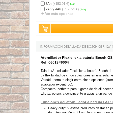
3Ah
(+153,91 €)
(24h)
2Ah y 4Ah
(+153,91 €)
(24h)
Ver más opciones
INFORMACIÓN DETALLADA DE BOSCH GSR 12V-15
Atornillador Flexiclick a batería Bosch G
Ref. 06019F6004
Taladro/Atornillador Flexiclick a batería Bosch de
La flexibilidad de cinco soluciones en una sola h
Versátil: permite elegir entre cinco opciones (at
adaptador excéntrico).
Compacto: perfecto para lugares de difícil acce
Eficaz: potencia convincente gracias a un par d
Funciones del atornillador a batería GSR 
Heavy duty: nuestros productos destacan por
de la innovación y del empleo de una tecnol