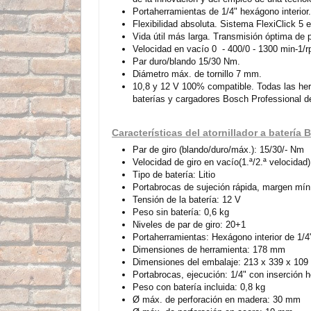
Portaherramientas de 1/4" hexágono interior.
Flexibilidad absoluta. Sistema FlexiClick 5 e
Vida útil más larga. Transmisión óptima de 
Velocidad en vacío 0 - 400/0 - 1300 min-1/
Par duro/blando 15/30 Nm.
Diámetro máx. de tornillo 7 mm.
10,8 y 12 V 100% compatible. Todas las her
baterías y cargadores Bosch Professional d
Características del atornillador a baterí
Par de giro (blando/duro/máx.): 15/30/- Nm
Velocidad de giro en vacío(1.ª/2.ª velocidad):
Tipo de batería: Litio
Portabrocas de sujeción rápida, margen mín
Tensión de la batería: 12 V
Peso sin batería: 0,6 kg
Niveles de par de giro: 20+1
Portaherramientas: Hexágono interior de 1/4
Dimensiones de herramienta: 178 mm
Dimensiones del embalaje: 213 x 339 x 10
Portabrocas, ejecución: 1/4" con inserción h
Peso con batería incluida: 0,8 kg
Ø máx. de perforación en madera: 30 mm