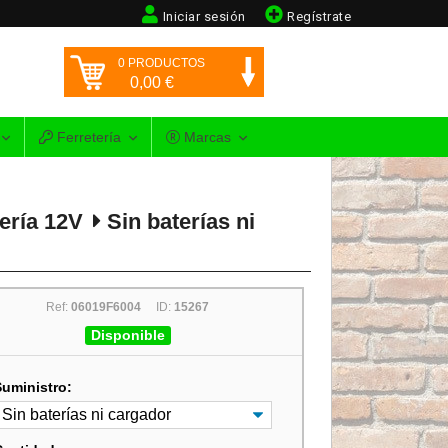
Iniciar sesión
Regístrate
0
PRODUCTOS
0,00
€
Ferretería
Marcas
tería 12V
Sin baterías ni
Ref:
06019F6004
ID:
15267
Disponible
Suministro: