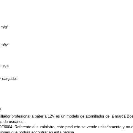
 m/s²
 m/s²
cluye
 cargador.
?
illador profesional a batería 12V es un modelo de atornillador de la marca Bo
s de usuarios.
F6004. Referente al suministro, este producto se vende unitariamente y no d
siones que podrás encontrar en esta página.