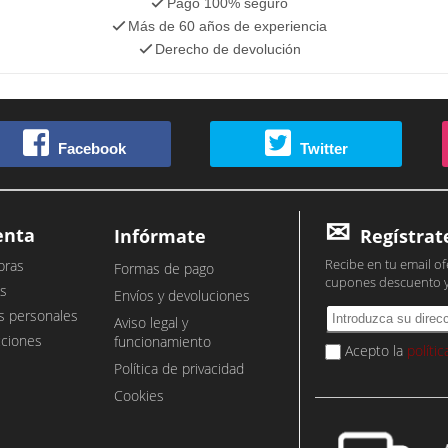
Pago 100% seguro
Más de 60 años de experiencia
Derecho de devolución
Facebook
Twitter
enta
Infórmate
Regístrat
Recibe en tu email of
pras
Formas de pago
cupones descuento 
s
Envíos y devoluciones
s personales
Aviso legal y
cciones
funcionamiento
Acepto la
políti
Política de privacidad
Cookies