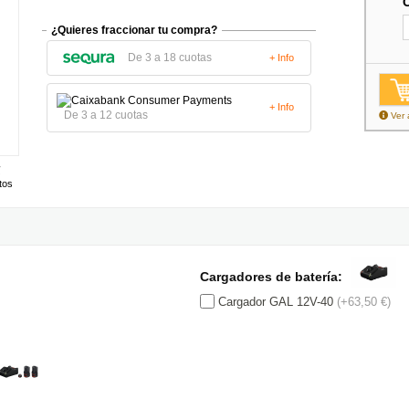
¿Quieres fraccionar tu compra?
De 3 a 18 cuotas
+ Info
+ Info
De 3 a 12 cuotas
Ver 
tos
Cargadores de batería:
Cargador GAL 12V-40
(+63,50 €)