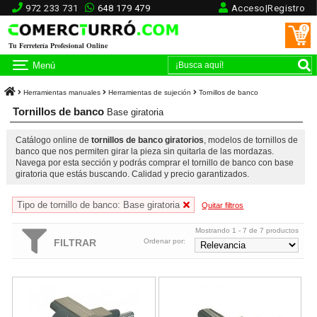
972 233 731
648 179 479
Acceso|Registro
0
Tu Ferretería Profesional Online
Menú
Herramientas manuales
Herramientas de sujeción
Tornillos de banco
Tornillos de banco
Base giratoria
Catálogo online de
tornillos de banco giratorios
, modelos de tornillos de
banco que nos permiten girar la pieza sin quitarla de las mordazas.
Navega por esta sección y podrás comprar el tornillo de banco con base
giratoria que estás buscando. Calidad y precio garantizados.
Tipo de tornillo de banco: Base giratoria
Quitar filtros
Mostrando 1 - 7 de 7 productos
FILTRAR
Ordenar por:
Tornillo de banco de carga ligera MaxSteel Stanley - 100mm
Tornillo de banco de carga pesad