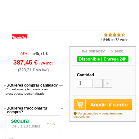
4.54/5 en 72 votos
Ref:
DUB363ZV
ID:
16851
29%
545,71 €
Disponible | Entrega 24h
387,45 €
IVA incl.
(320,21 €
)
sin IVA
Cantidad
-
+
¿Quieres comprar cantidad?
Consúltanos y te haremos un
presupuesto personalizado.
Añadir al carrito
¿Quieres fraccionar tu
compra?
Ver accesorios y complementos
disponibles
+ Info
De 3 a 18 cuotas