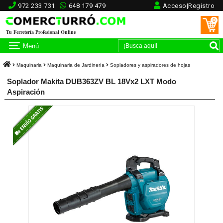
972 233 731
648 179 479
Acceso|Registro
0
Tu Ferretería Profesional Online
Menú
Maquinaria
Maquinaria de Jardinería
Sopladores y aspiradores de hojas
Soplador Makita DUB363ZV BL 18Vx2 LXT Modo
Aspiración