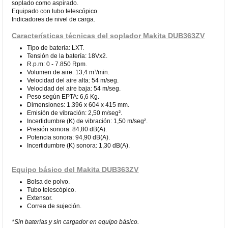
soplado como aspirado.
Equipado con tubo telescópico.
Indicadores de nivel de carga.
Características técnicas del soplador Makita DUB363ZV
Tipo de batería: LXT.
Tensión de la batería: 18Vx2.
R.p.m: 0 - 7.850 Rpm.
Volumen de aire: 13,4 m³/min.
Velocidad del aire alta: 54 m/seg.
Velocidad del aire baja: 54 m/seg.
Peso según EPTA: 6,6 Kg.
Dimensiones: 1.396 x 604 x 415 mm.
Emisión de vibración: 2,50 m/seg².
Incertidumbre (K) de vibración: 1,50 m/seg².
Presión sonora: 84,80 dB(A).
Potencia sonora: 94,90 dB(A).
Incertidumbre (K) sonora: 1,30 dB(A).
Equipo básico del Makita DUB363ZV
Bolsa de polvo.
Tubo telescópico.
Extensor.
Correa de sujeción.
*Sin baterías y sin cargador en equipo básico.