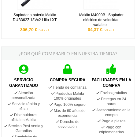
Soplador a batería Makita
Makita M4000B - Soplador
DUB362Z 18Vx2 Litio LXT
eléctrico de velocidad
variable...
306,70 €
64,37 €
IVA incl.
IVA incl.
¿POR QUÉ COMPRARLO EN NUESTRA TIENDA?
SERVICIO
COMPRA SEGURA
FACILIDADES EN LA
GARANTIZADO
COMPRA
Tienda de confianza
Atención
Envíos gratuitos
Productos Makita
personalizada
100% originales
Entregas en 24
Servicio rápido y
horas
Pago 100% seguro
eficaz
Asesoramiento en la
Más de 60 años de
Distribuidores
compra
experiencia
oficiales Makita
Pago a plazos
Derecho de
Servicio Post-venta y
devolución
Pago con
Garantías
criptomonedas
Suministro de