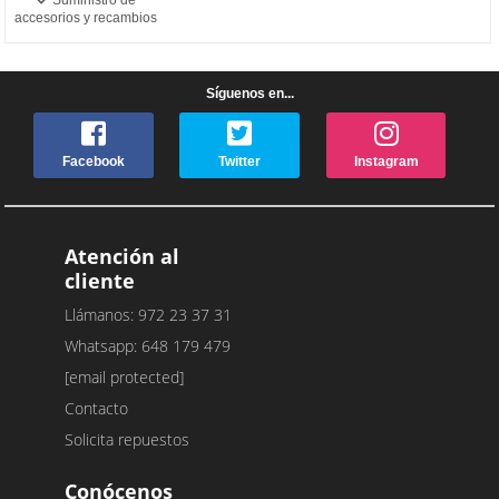
accesorios y recambios
Síguenos en...
Facebook
Twitter
Instagram
Atención al
cliente
Llámanos: 972 23 37 31
Whatsapp: 648 179 479
[email protected]
Contacto
Solicita repuestos
Conócenos