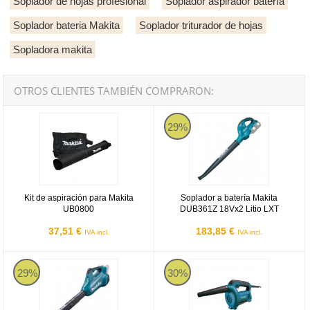
Soplador de hojas profesional
Soplador aspirador batería
Soplador bateria Makita
Soplador triturador de hojas
Sopladora makita
OTROS CLIENTES TAMBIÉN COMPRARON:
Kit de aspiración para Makita UB0800
Soplador a batería Makita DUB361
29%
Kit de aspiración para Makita
Soplador a batería Makita
UB0800
DUB361Z 18Vx2 Litio LXT
37,51 €
183,85 €
IVA incl.
IVA incl.
Soplador a batería Makita DUB362Z 18Vx2 Litio LXT
Makita M4000B - Soplador eléctric
29%
30%