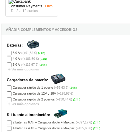
+ Info
De 3 a 12 cuotas
AÑADIR COMPLEMENTOS Y ACCESORIOS:
Baterías:
3,0 Ah
(+91,84 €)
(24h)
4,0 Ah
(+103,50 €)
(24h)
5,0 Ah
(+119,67 €)
(24h)
Ver más opciones
Cargadores de batería:
Cargador rápido de 1 puerto
(+56,63 €)
(24h)
Cargador rápido de 12V y 18V
(+128,97 €)
Cargador rápido de 2 puertos
(+130,44 €)
(24h)
Ver más opciones
Kit fuente alimentación:
2 baterías 6 Ah + Cargador doble + Makpac
(+397,17 €)
(24h)
4 baterías 4 Ah + Cargador doble + Makpac
(+435,60 €)
(24h)