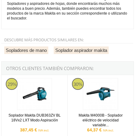
Sopladores y aspiradores de hojas, donde encontrarás muchos más
modelos a buen precio. Además, también puedes encontrar todos los
productos de la marca Makita en su sección correspondiente o utilizando
el buscador.
DESCUBRE MÁS PRODUCTOS SIMILARES EN:
Sopladores de mano
Soplador aspirador makita
OTROS CLIENTES TAMBIÉN COMPRARON:
Soplador Makita DUB363ZV BL 18Vx2 LXT Modo Aspiración
Makita M4000B - Soplador eléctric
29%
30%
Soplador Makita DUB363ZV BL
Makita M4000B - Soplador
18Vx2 LXT Modo Aspiración
eléctrico de velocidad
variable...
387,45 €
64,37 €
IVA incl.
IVA incl.