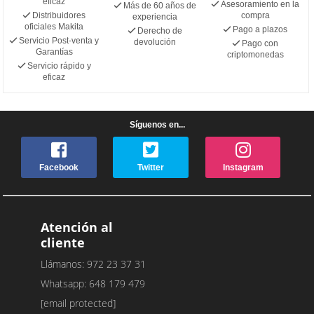
eficaz
Asesoramiento en la
Más de 60 años de
Distribuidores
compra
experiencia
oficiales Makita
Pago a plazos
Derecho de
Servicio Post-venta y
devolución
Pago con
Garantías
criptomonedas
Servicio rápido y
eficaz
Síguenos en...
Facebook
Twitter
Instagram
Atención al
cliente
Llámanos: 972 23 37 31
Whatsapp: 648 179 479
[email protected]