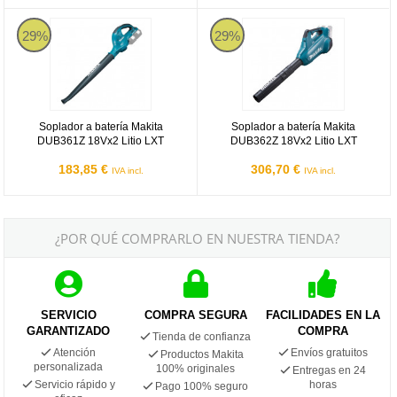
Soplador a batería Makita DUB361Z 18Vx2 Litio LXT
Soplador a batería Makita DUB362
29%
29%
Soplador a batería Makita
Soplador a batería Makita
DUB361Z 18Vx2 Litio LXT
DUB362Z 18Vx2 Litio LXT
183,85 €
306,70 €
IVA incl.
IVA incl.
¿POR QUÉ COMPRARLO EN NUESTRA TIENDA?
SERVICIO
COMPRA SEGURA
FACILIDADES EN LA
GARANTIZADO
COMPRA
Tienda de confianza
Atención
Envíos gratuitos
Productos Makita
personalizada
100% originales
Entregas en 24
Servicio rápido y
horas
Pago 100% seguro