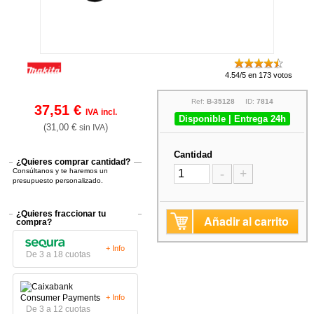
4.54/5 en 173 votos
Ref:
B-35128
ID:
7814
37,51 €
IVA incl.
Disponible | Entrega 24h
(31,00 €
)
sin IVA
Cantidad
¿Quieres comprar cantidad?
Consúltanos y te haremos un
-
+
presupuesto personalizado.
¿Quieres fraccionar tu
Añadir al carrito
compra?
+ Info
De 3 a 18 cuotas
+ Info
De 3 a 12 cuotas