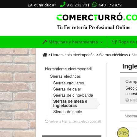
¿Alguna duda?
972 233 731
648 179 479
Tu Ferretería Profesional Online
Máquinas y herramientas
Ropa de t
Herramienta electroportátil
Sierras eléctricas
Sie
Ingl
Herramienta electroportátil
Sierras eléctricas
Compr
Sierras circulares
Secció
Sierras de calar
necesi
Sierras de cinta/banda
Pre
Sierras de mesa e
ingletadoras
Sierras de sable
Mostra
Volver a Herramienta electroportátil
Ingleta
20%