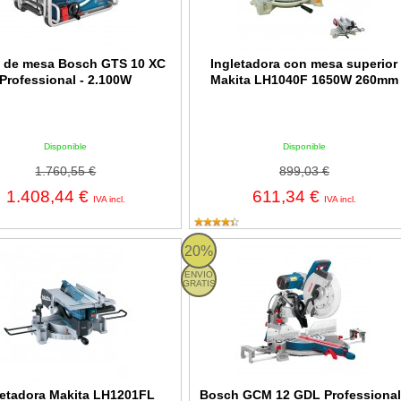
a de mesa Bosch GTS 10 XC
Ingletadora con mesa superior
Professional - 2.100W
Makita LH1040F 1650W 260mm
Disponible
Disponible
1.760,55 €
899,03 €
1.408,44 €
611,34 €
IVA incl.
IVA incl.
dora Makita LH1201FL 305mm - 1650W
Bosch GCM 12 GDL Professional - Si
20%
ENVIO
GRATIS
letadora Makita LH1201FL
Bosch GCM 12 GDL Professional