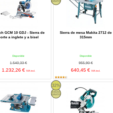
GRATIS
h GCM 10 GDJ - Sierra de
Sierra de mesa Makita 2712 de
corte a inglete y a bisel
315mm
Disponible
Disponible
1.540,33 €
955,90 €
1.232,26 €
640,45 €
IVA incl.
IVA incl.
de mesa Makita MLT100N de 260mm
Ingletadora a batería Makita DLS600
32%
ENVIO
GRATIS