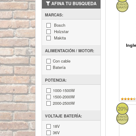
AFINA TU BUSQUEDA
ENVIO
GRATIS
MARCAS:
Bosch
Holzstar
Makita
Ingl
ALIMENTACIÓN / MOTOR:
Con cable
Batería
POTENCIA:
1000-1500W
1500-2000W
2000-2500W
Sierra 
20%
VOLTAJE BATERÍA:
ENVIO
GRATIS
18V
36V