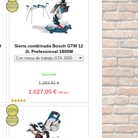
ENVIO
GRATIS
0
Sierra combinada Bosch GTM 12
JL Professional 1800W
Disponible
1.283,81 €
1.027,05 €
IVA incl.
akita LH1040F 1650W 260mm
Ingletadora telescópica Bosch GCM 8 SJL Professional - 1.60
20%
ENVIO
GRATIS