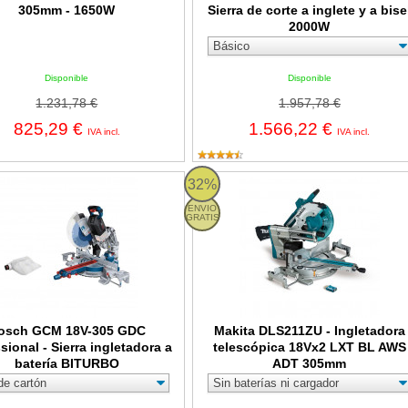
305mm - 1650W
Sierra de corte a inglete y a bise
2000W
Disponible
Disponible
1.231,78 €
1.957,78 €
825,29 €
1.566,22 €
IVA incl.
IVA incl.
CM 18V-305 GDC Professional - Sierra ingletadora a batería BITU
Makita DLS211ZU - Ingletadora t
32%
ENVIO
GRATIS
osch GCM 18V-305 GDC
Makita DLS211ZU - Ingletadora
sional - Sierra ingletadora a
telescópica 18Vx2 LXT BL AWS
batería BITURBO
ADT 305mm