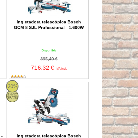
Ingletadora telescópica Bosch
GCM 8 SJL Professional - 1.600W
Disponible
895,40 €
716,32 €
IVA incl.
erra de corte a inglete y a bisel 2000W
Ingletadora telescópica Bosch GCM 8 SDE Professional - 1.60
20%
ENVIO
GRATIS
 -
Ingletadora telescópica Bosch