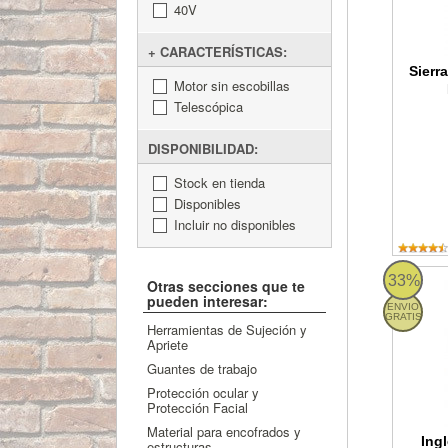
40V
+ CARACTERÍSTICAS:
Sierr
Motor sin escobillas
Telescópica
DISPONIBILIDAD:
Stock en tienda
Disponibles
Incluir no disponibles
Ingleta
33%
Otras secciones que te
pueden interesar:
ENVIO
GRATIS
Herramientas de Sujeción y
Apriete
Guantes de trabajo
Protección ocular y
Protección Facial
Material para encofrados y
Ing
estructuras