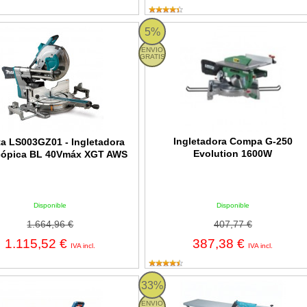
LS003GZ01 - Ingletadora telescópica BL 40Vmáx XGT AWS
Ingletadora Compa G-250 Evolutio
5%
ENVIO
GRATIS
Ingletadora Compa G-250
ta LS003GZ01 - Ingletadora
Evolution 1600W
cópica BL 40Vmáx XGT AWS
Disponible
Disponible
1.664,96 €
407,77 €
1.115,52 €
387,38 €
IVA incl.
IVA incl.
M 10 GDJ - Sierra de corte a inglete y a bisel
Sierra de mesa Makita 2712 de 31
33%
ENVIO