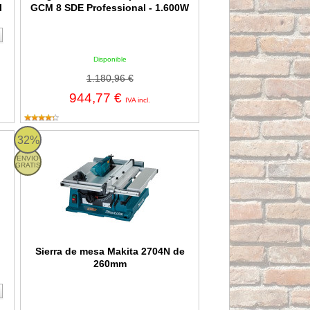
l
GCM 8 SDE Professional - 1.600W
Disponible
1.180,96 €
944,77 €
IVA incl.
RBO
elescópica 18Vx2 LXT BL AWS ADT 305mm
Sierra de mesa Makita 2704N de 260mm
32%
ENVIO
GRATIS
Sierra de mesa Makita 2704N de
260mm