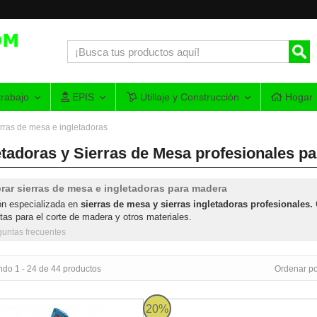
rabajo
EPIS
Utillaje y Construcción
Hogar
rras de mesa e ingletadoras
etadoras y Sierras de Mesa profesionales p
ar sierras de mesa e ingletadoras para madera
n especializada en
sierras de mesa y sierras ingletadoras profesionales.
tas para el corte de madera y otros materiales.
guntas frecuentes
ndo 1 - 24 de 44 productos
Ordenar po
dora Bosch GCM 800 SJ Professional
Mesa de trabajo Bosch GTA 2600 Pr
20%