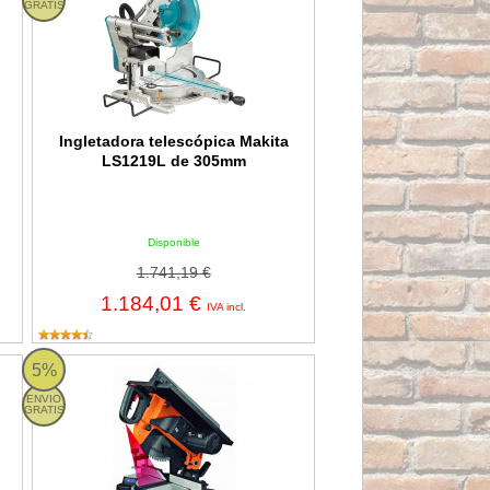
GRATIS
Ingletadora telescópica Makita
LS1219L de 305mm
Disponible
1.741,19 €
1.184,01 €
IVA incl.
Z 18V Litio-ion
Ingletadora Compa 250 1600W
5%
ENVIO
GRATIS