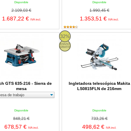
Disponible
Disponible
2.109,03 €
1.990,45 €
1.687,22 €
1.353,51 €
IVA incl.
IVA incl.
TS 635-216 - Sierra de mesa
Ingletadora telescópica Makita L
32%
ENVIO
GRATIS
h GTS 635-216 - Sierra de
Ingletadora telescópica Makita
mesa
LS0815FLN de 216mm
Disponible
Disponible
848,21 €
733,26 €
678,57 €
498,62 €
IVA incl.
IVA incl.