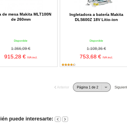
ra de mesa Makita MLT100N
Ingletadora a batería Makita
de 260mm
DLS600Z 18V Litio-ion
Disponible
Disponible
1.366,09 €
1.108,36 €
915,28 €
753,68 €
IVA incl.
IVA incl.
Anterior
Siguien
én puede interesarte: