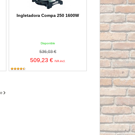
Ingletadora Compa 250 1600W
Disponible
536,03 €
509,23 €
IVA incl.
te