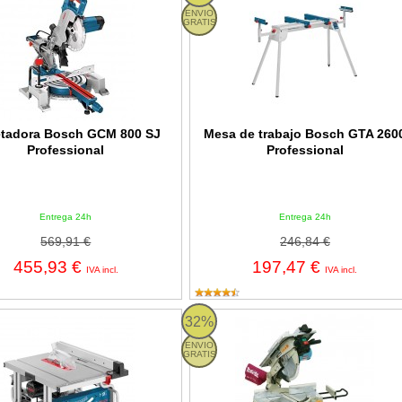
ENVIO
GRATIS
etadora Bosch GCM 800 SJ
Mesa de trabajo Bosch GTA 260
Professional
Professional
Entrega 24h
Entrega 24h
569,91 €
246,84 €
455,93 €
197,47 €
IVA incl.
IVA incl.
de mesa Bosch GTS 10 XC Professional - 2.100W
Ingletadora con mesa superior M
32%
ENVIO
GRATIS