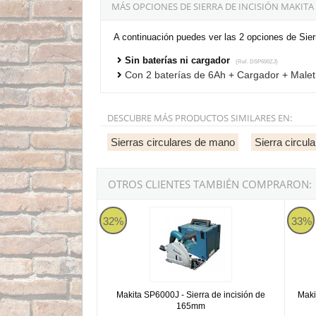
MÁS OPCIONES DE SIERRA DE INCISIÓN MAKITA
A continuación puedes ver las 2 opciones de Si
Sin baterías ni cargador
(Ref. DSP600ZJ)
Con 2 baterías de 6Ah + Cargador + Male
DESCUBRE MÁS PRODUCTOS SIMILARES EN:
Sierras circulares de mano
Sierra circula
OTROS CLIENTES TAMBIÉN COMPRARON:
Makita SP6000J - Sierra de incisión de 165mm
Makit
32%
33%
Makita SP6000J - Sierra de incisión de
Maki
165mm