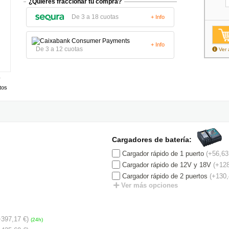
¿Quieres fraccionar tu compra?
De 3 a 18 cuotas
+ Info
+ Info
De 3 a 12 cuotas
Ver 
tos
Cargadores de batería:
Cargador rápido de 1 puerto
(+56,63
Cargador rápido de 12V y 18V
(+128
Cargador rápido de 2 puertos
(+130,
Ver más opciones
+397,17 €)
(24h)