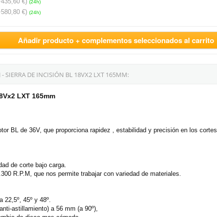
+435,60 €)
(24h)
+580,80 €)
(24h)
Añadir producto + complementos seleccionados al carrito
 SIERRA DE INCISIÓN BL 18VX2 LXT 165MM:
 18Vx2 LXT 165mm
otor BL de 36V, que proporciona rapidez , estabilidad y precisión en los cort
ad de corte bajo carga.
 6.300 R.P.M, que nos permite trabajar con variedad de materiales.
a 22,5º, 45º y 48º.
nti-astillamiento) a 56 mm (a 90º),