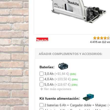
4.47/5 en 112 vo
AÑADIR COMPLEMENTOS Y ACCESORIOS:
Baterías:
3,0 Ah
(+91,84 €)
(24h)
4,0 Ah
(+103,50 €)
(24h)
5,0 Ah
(+119,67 €)
(24h)
Ver más opciones
Kit fuente alimentación:
2 baterías 6 Ah + Cargador doble + Makpac
(