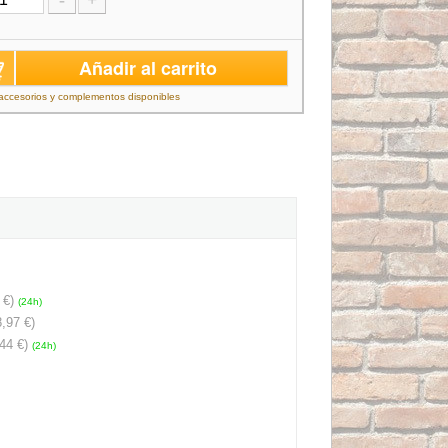
-
+
Añadir al carrito
accesorios y complementos disponibles
 €)
(24h)
,97 €)
44 €)
(24h)