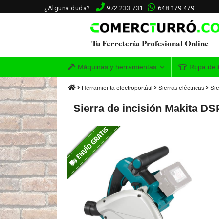
¿Alguna duda?
972 233 731
648 179 479
Tu Ferretería Profesional Online
Máquinas y herramientas
Ropa de t
Herramienta electroportátil
Sierras eléctricas
Sie
Sierra de incisión Makita 