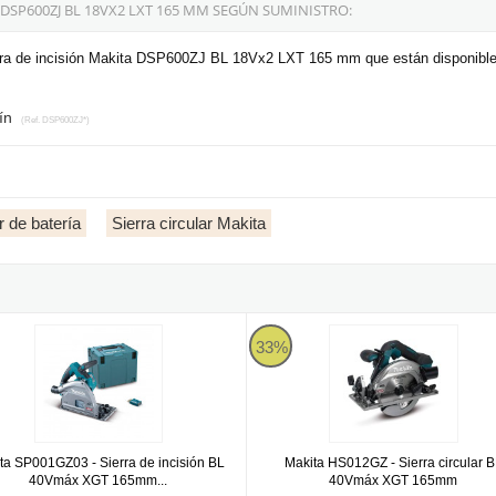
 DSP600ZJ BL 18VX2 LXT 165 MM SEGÚN SUMINISTRO:
erra de incisión Makita DSP600ZJ BL 18Vx2 LXT 165 mm que están disponible
tín
(Ref. DSP600ZJ*)
r de batería
Sierra circular Makita
a SP001GZ03 - Sierra de incisión BL 40Vmáx XGT 165mm AWS
Makita HS012GZ
33%
ta SP001GZ03 - Sierra de incisión BL
Makita HS012GZ - Sierra circular 
40Vmáx XGT 165mm...
40Vmáx XGT 165mm