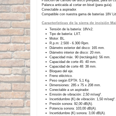
Posición de cambio de disco prefijada, para un
Palanca anticaida al cortar en bisel (para guía).
Conectable a aspirador.
Compatible con nuestra gama de baterías 18V Liti
Características de la sierra de incisión 
Tensión de la batería: 18Vx2.
Tipo de batería: LXT.
Motor: BL.
R.p.m: 2.500 - 6.300 Rpm.
Diámetro exterior del disco: 165 mm.
Diámetro interior de disco: 20 mm.
Capacidad máx. 90 (rectángulo): 56 mm.
Capacidad de corte 45: 40 mm.
Capacidad de corte 48: 38 mm.
Bloqueo del eje.
Freno eléctrico.
Peso según EPTA: 5,1 Kg.
Dimensiones: 285 x 75 x 208 mm.
Conectable a un aspirador.
Emisión de vibración: 2,50 m/seg².
Incertidumbre (K) de vibración: 1,50 m/seg².
Presión sonora: 92,00 dB(A).
Potencia sonora: 103,00 dB(A).
Incertidumbre (K) sonora: 3,00 dB(A).