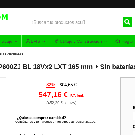
rabajo
EPIS
Utillaje y Construcción
Hogar
rras circulares
DSP600ZJ BL 18Vx2 LXT 165 mm
Sin batería
32%
804,65 €
547,16 €
IVA incl.
(452,20 €
)
sin IVA
¿Quieres comprar cantidad?
Consúltanos y te haremos un presupuesto personalizado.