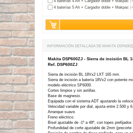
4 baterías 4 Ah + Cargador doble + Makpac
(
4 baterías 5 Ah + Cargador doble + Makpac
(
INFORMACIÓN DETALLADA DE MAKITA DSP600ZJ -
Makita DSP600ZJ - Sierra de incisión BL
Ref. DSP600ZJ
Sierra de incisión BL 18Vx2 LXT 165 mm.
Sierra de incisión a batería 18Vx2 con potente m
modelo eléctrico SP6000.
Cortes limpios y sin astillas.
Base de magnesio.
Equipada con el sistema ADT ajustando la velocid
Velocidad variable por dial, ajusta entre 2.500 y
Arranque suave.
Freno eléctrico.
Bisel ajustable de -1º a 48º, con topes prefijados 
Profundidad de corte ajustable de 2mm (precorte a