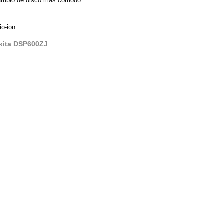
 cambio de disco mas cómodo.
o-ion.
Makita DSP600ZJ