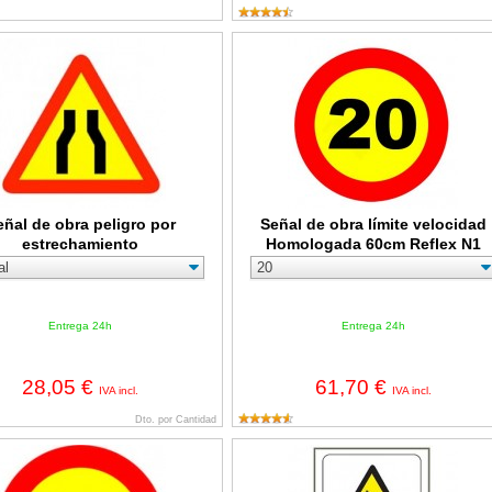
 obra peligro por estrechamiento
Señal de obra límite velocidad Ho
eñal de obra peligro por
Señal de obra límite velocidad
estrechamiento
Homologada 60cm Reflex N1
Entrega 24h
Entrega 24h
28,05 €
61,70 €
IVA incl.
IVA incl.
Dto. por Cantidad
 obra peligro prioridad sentido contrario
Señal adhesiva de 110x70mm - Preca