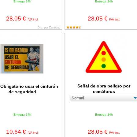
Entrega 24h
Entrega 24h
28,05 €
28,05 €
IVA incl.
IVA incl.
Dto. por Cantidad
bligatorio usar el cinturón de seguridad
Señal de obra peligro por semáforos
Señal de obra peligro por
 Obligatorio usar el cinturón
semáforos
de seguridad
Entrega 24h
Entrega 24h
10,64 €
28,05 €
IVA incl.
IVA incl.