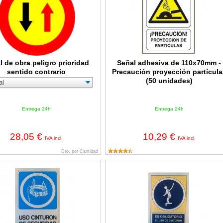
l de obra peligro prioridad
Señal adhesiva de 110x70mm -
sentido contrario
Precaución proyección partícula
(50 unidades)
Entrega 24h
Entrega 24h
28,05 €
10,29 €
IVA incl.
IVA incl.
Dto. por Cantidad
bligatorio uso cinturón de seguridad
Cartel Obligatorio uso cinturon segu