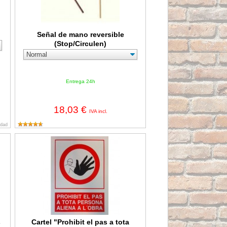
Señal de mano reversible
(Stop/Circulen)
Entrega 24h
18,03 €
IVA incl.
idad
rmas de prevención de riesgos laborales"
Cartel "Prohibit el pas a tota persona aliena a l'obra"
s
Cartel "Prohibit el pas a tota