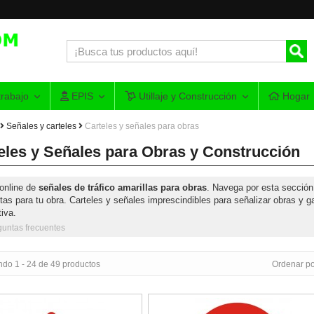
rabajo
EPIS
Utillaje y Construcción
Hogar
Señales y carteles
Carteles y señales para obras
eles y Señales para Obras y Construcción
online de
señales de tráfico amarillas para obras
. Navega por esta sección 
tas para tu obra. Carteles y señales imprescindibles para señalizar obras y ga
iva.
guntas frecuentes
ndo 1 - 24 de 49 productos
Ordenar po
 obra peligro por obras
Señal de obra dirección prohibida