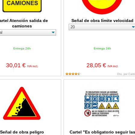
artel Atención salida de
Señal de obra límite velocidad
camiones
Entrega 24h
Entrega 24h
30,01 €
28,05 €
IVA incl.
IVA incl.
Dto. por Cant
 obra peligro desprendimiento
Cartel "Es obligatorio seguir las no
Señal de obra peligro
Cartel "Es obligatorio seguir la