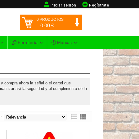
Iniciar sesión
Regístrate
0
PRODUCTOS
0,00
€
Ferretería
Marcas
y compra ahora la señal o el cartel que
rantizar así la seguridad y el cumplimiento de la
r:
Señal de obra peligro proyección de gravilla