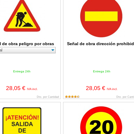
l de obra peligro por obras
Señal de obra dirección prohibi
Entrega 24h
Entrega 24h
28,05 €
28,05 €
IVA incl.
IVA incl.
Dto. por Cantidad
Dto. por Cant
tención salida de camiones
Señal de obra límite velocidad