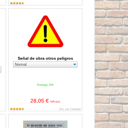
mologada 60cm Reflex N1
Señal de obra otros peligros
Señal de obra otros peligros
Entrega 24h
28,05 €
IVA incl.
Dto. por Cantidad
ución proyección partículas (50 unidades)
Cartel "Es obligatori que seguiu totes les normes de seguretat"