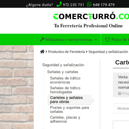
¿Alguna duda?
972 233 731
648 179 479
Tu Ferretería Profesional Online
Máquinas y herramientas
Ropa de t
Productos de Ferretería
Seguridad y señalización
Cart
Seguridad y señalización
Señales y carteles
Venta 
Señales de tráfico
económicas
necesi
Señales de tráfico
normat
homologadas
Pre
Carteles y señales
para obras
Postes y soportes para
Mostra
señales
Carteles, placas y
adhesivos
Señal de