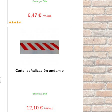
Entrega 24h
6,47 €
IVA incl.
Cartel señalización andamio
Cartel señalización andamio
Entrega 24h
12,10 €
IVA incl.