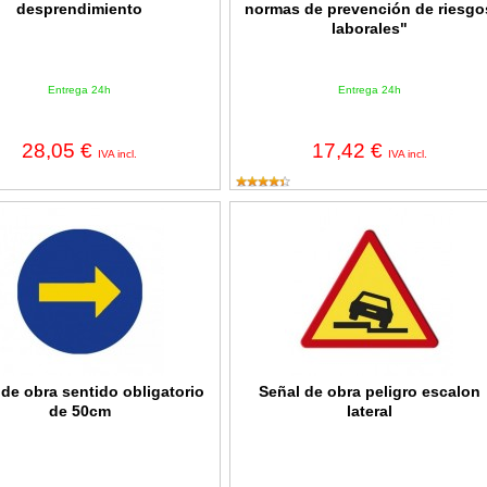
desprendimiento
normas de prevención de riesgo
laborales"
Entrega 24h
Entrega 24h
28,05 €
17,42 €
IVA incl.
IVA incl.
 obra sentido obligatorio de 50cm
Señal de obra peligro escalon lateral
 de obra sentido obligatorio
Señal de obra peligro escalon
de 50cm
lateral