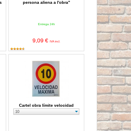
s
persona aliena a l'obra"
Entrega 24h
9,09 €
IVA incl.
Cartel obra límite velocidad
Cartel obra límite velocidad