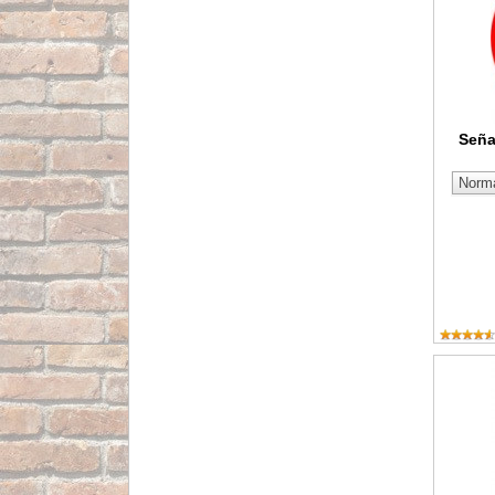
Seña
Cartel O