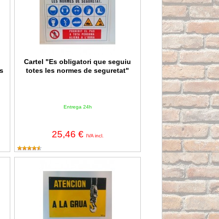
Cartel "Es obligatori que seguiu
s
totes les normes de seguretat"
Entrega 24h
25,46 €
IVA incl.
ridad
Cartel Atención a la grúa