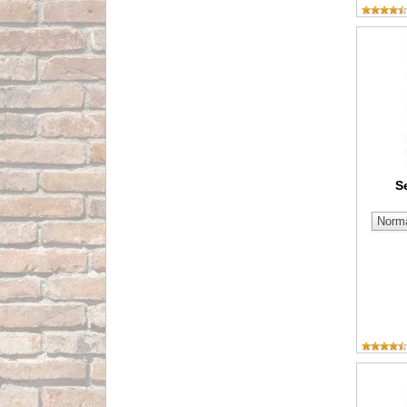
Señal de
S
Señal de