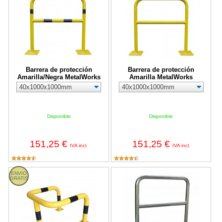
Barrera de protección
Barrera de protección
Amarilla/Negra MetalWorks
Amarilla MetalWorks
Disponible
Disponible
151,25 €
151,25 €
IVA incl.
IVA incl.
Estribo de protección Amarillo/Negro MetalWorks PRF700NJ d
Barrera de protección Galvaniza
ENVIO
GRATIS