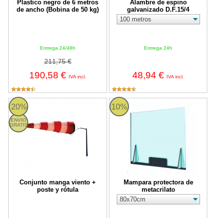
Plastico negro de 6 metros
Alambre de espino
de ancho (Bobina de 50 kg)
galvanizado D.F.15/4
Entrega 24/48h
Entrega 24h
211,75 €
190,58 €
48,94 €
IVA incl.
IVA incl.
Conjunto manga viento + poste y rótula
Mampara protectora de metacrilat
20%
10%
ENVIO
GRATIS
Conjunto manga viento +
Mampara protectora de
poste y rótula
metacrilato