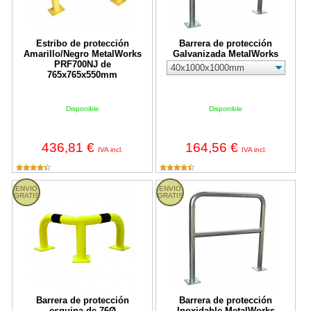
Estribo de protección
Barrera de protección
Amarillo/Negro MetalWorks
Galvanizada MetalWorks
PRF700NJ de
765x765x550mm
Disponible
Disponible
436,81 €
164,56 €
IVA incl.
IVA incl.
Barrera de protección esquina de 76Ø Amarilla/Negra MetalWork
Barrera de protección Inoxidable
ENVIO
ENVIO
GRATIS
GRATIS
Barrera de protección
Barrera de protección
esquina de 76Ø
Inoxidable MetalWorks