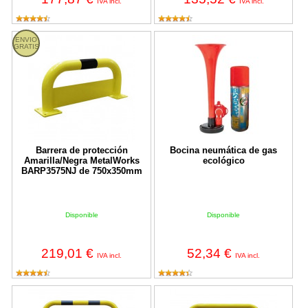
IVA incl.
IVA incl.
Barrera de protección Amarilla/Negra MetalWorks BARP3575N
Bocina neumática de gas ecológi
ENVIO
GRATIS
Barrera de protección
Bocina neumática de gas
Amarilla/Negra MetalWorks
ecológico
BARP3575NJ de 750x350mm
Disponible
Disponible
219,01 €
52,34 €
IVA incl.
IVA incl.
Barrera de protección Amarilla/Negra MetalWorks
Barrera de protección Amarilla M