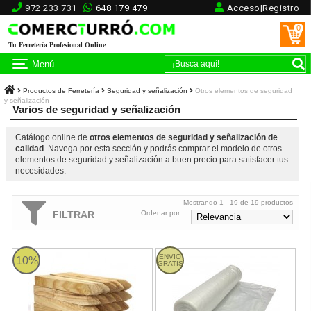
972 233 731
648 179 479
Acceso|Registro
0
Tu Ferretería Profesional Online
Menú
Productos de Ferretería
Seguridad y señalización
Otros elementos de seguridad
y señalización
Varios de seguridad y señalización
Catálogo online de
otros elementos de seguridad y señalización de
calidad
. Navega por esta sección y podrás comprar el modelo de otros
elementos de seguridad y señalización a buen precio para satisfacer tus
necesidades.
Mostrando 1 - 19 de 19 productos
FILTRAR
Ordenar por:
Estacas de Madera (25 unidades)
Plastico transparente de 6 metros
ENVIO
10%
GRATIS