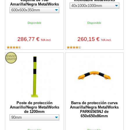
Amarilla/Negra MetalWorks
Disponible
Disponible
286,77 €
260,15 €
IVA incl.
IVA incl.
Poste de protección Amarillo/Negro MetalWorks de 1200mm
Barra de protección curva Amar
ENVIO
GRATIS
Poste de protección
Barra de protección curva
Amarillo/Negro MetalWorks
Amarilla/Negra MetalWorks
de 1200mm
PARK6565NJ de
650x650x86mm