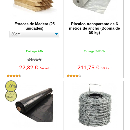
Estacas de Madera (25
Plastico transparente de 6
unidades)
metros de ancho (Bobina de
50 kg)
Entrega 24h
Entrega 24/48h
24,81 €
22,32 €
211,75 €
IVA incl.
IVA incl.
Plastico negro de 6 metros de ancho (Bobina de 50 kg)
Alambre de espino galvanizado D.
10%
ENVIO
GRATIS