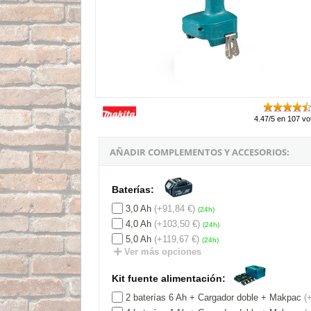
4.47/5 en 107 vo
AÑADIR COMPLEMENTOS Y ACCESORIOS:
Baterías:
3,0 Ah
(+91,84 €)
(24h)
4,0 Ah
(+103,50 €)
(24h)
5,0 Ah
(+119,67 €)
(24h)
Ver más opciones
Kit fuente alimentación:
2 baterías 6 Ah + Cargador doble + Makpac
(