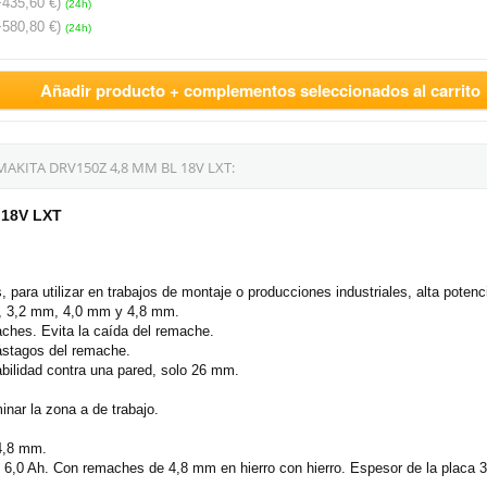
+435,60 €)
(24h)
+580,80 €)
(24h)
Añadir producto + complementos seleccionados al carrito
ITA DRV150Z 4,8 MM BL 18V LXT:
 18V LXT
 para utilizar en trabajos de montaje o producciones industriales, alta poten
m, 3,2 mm, 4,0 mm y 4,8 mm.
hes. Evita la caída del remache.
ástagos del remache.
bilidad contra una pared, solo 26 mm.
inar la zona a de trabajo.
 4,8 mm.
 6,0 Ah. Con remaches de 4,8 mm en hierro con hierro. Espesor de la placa 