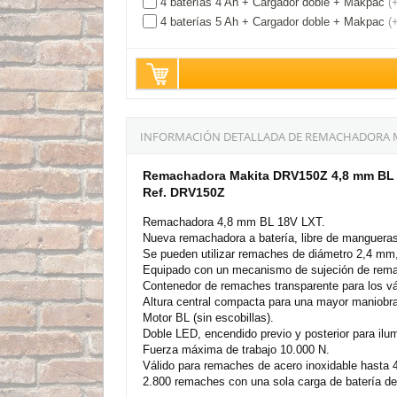
4 baterías 4 Ah + Cargador doble + Makpac
(
4 baterías 5 Ah + Cargador doble + Makpac
(
INFORMACIÓN DETALLADA DE REMACHADORA MAK
Remachadora Makita DRV150Z 4,8 mm BL
Ref. DRV150Z
Remachadora 4,8 mm BL 18V LXT.
Nueva remachadora a batería, libre de mangueras,
Se pueden utilizar remaches de diámetro 2,4 m
Equipado con un mecanismo de sujeción de remac
Contenedor de remaches transparente para los v
Altura central compacta para una mayor maniobra
Motor BL (sin escobillas).
Doble LED, encendido previo y posterior para ilum
Fuerza máxima de trabajo 10.000 N.
Válido para remaches de acero inoxidable hasta
2.800 remaches con una sola carga de batería de