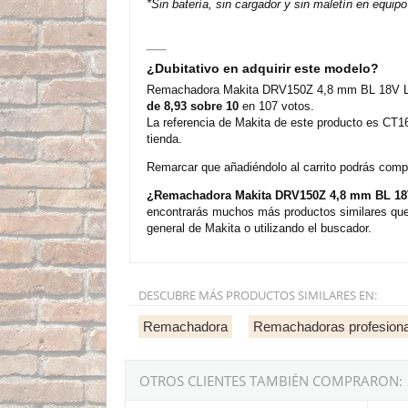
*Sin batería, sin cargador y sin maletín en equipo
¿Dubitativo en adquirir este modelo?
Remachadora Makita DRV150Z 4,8 mm BL 18V LXT 
de 8,93 sobre 10
en 107 votos.
La referencia de Makita de este producto es CT1
tienda.
Remarcar que añadiéndolo al carrito podrás compra
¿Remachadora Makita DRV150Z 4,8 mm BL 18V
encontrarás muchos más productos similares que 
general de Makita o utilizando el buscador.
DESCUBRE MÁS PRODUCTOS SIMILARES EN:
Remachadora
Remachadoras profesiona
OTROS CLIENTES TAMBIÉN COMPRARON: