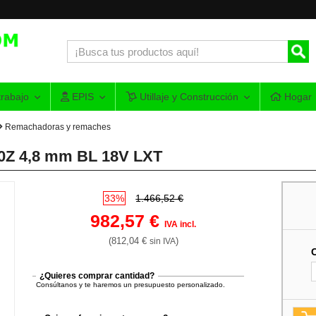
rabajo
EPIS
Utillaje y Construcción
Hogar
Remachadoras y remaches
0Z 4,8 mm BL 18V LXT
33%
1.466,52 €
982,57 €
IVA incl.
(812,04 €
)
sin IVA
¿Quieres comprar cantidad?
Consúltanos y te haremos un presupuesto personalizado.