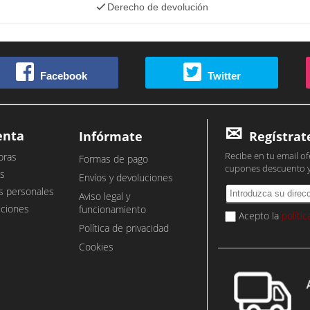
Derecho de devolución
Facebook
Twitter
enta
Infórmate
Regístrat
Recibe en tu email of
pras
Formas de pago
cupones descuento 
s
Envíos y devoluciones
s personales
Aviso legal y
cciones
funcionamiento
Acepto la
políti
Política de privacidad
Cookies