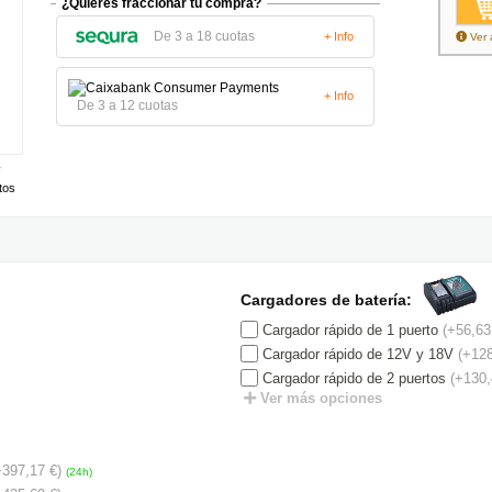
¿Quieres fraccionar tu compra?
De 3 a 18 cuotas
+ Info
Ver 
+ Info
De 3 a 12 cuotas
tos
Cargadores de batería:
Cargador rápido de 1 puerto
(+56,63
Cargador rápido de 12V y 18V
(+128
Cargador rápido de 2 puertos
(+130,
Ver más opciones
+397,17 €)
(24h)