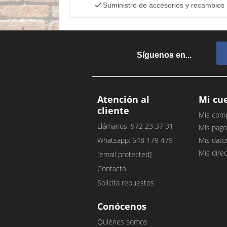
Suministro de accesorios y recambios
Síguenos en...
Atención al
Mi cu
cliente
Mis com
Llámanos: 972 23 37 31
Mis pago
Whatsapp: 648 179 479
Mis dato
Mis dire
[email protected]
Contacto
Solicita repuestos
Conócenos
Quiénes somos