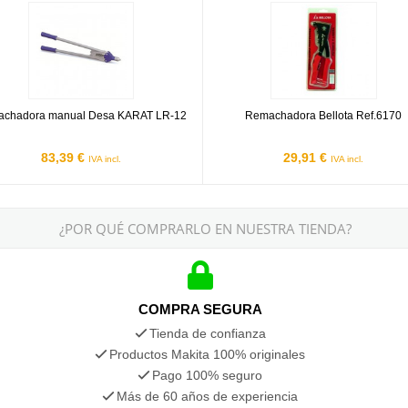
eme
hadora manual Desa KARAT LR-12
Remachadora Bellota Ref.6170
chadora manual Desa KARAT LR-12
Remachadora Bellota Ref.6170
83,39 €
29,91 €
IVA incl.
IVA incl.
¿POR QUÉ COMPRARLO EN NUESTRA TIENDA?
COMPRA SEGURA
Tienda de confianza
Productos Makita 100% originales
Pago 100% seguro
Más de 60 años de experiencia