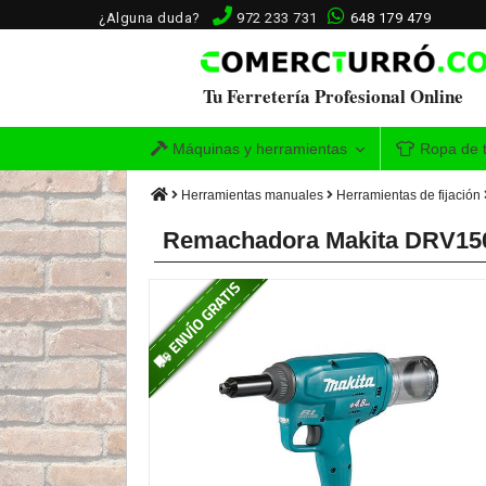
¿Alguna duda?
972 233 731
648 179 479
Tu Ferretería Profesional Online
Máquinas y herramientas
Ropa de t
Herramientas manuales
Herramientas de fijación
Remachadora Makita DRV15