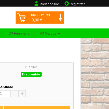
Iniciar sesión
Regístrate
0
PRODUCTOS
0,00
€
Ferretería
Marcas
ID:
16844
Disponible
Cantidad
-
+