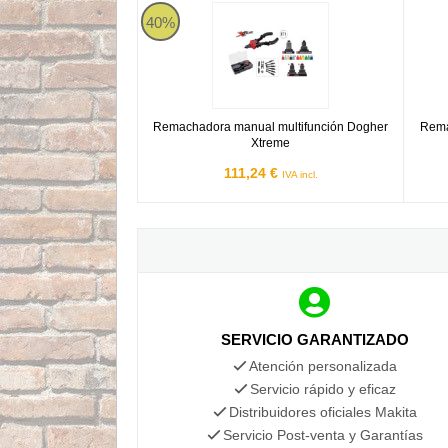
Remachadora manual multifunción Dogher Xtr
Remac
40%
Remachadora manual multifunción Dogher
Rema
Xtreme
111,24 €
IVA incl.
SERVICIO GARANTIZADO
Atención personalizada
Servicio rápido y eficaz
Distribuidores oficiales Makita
Servicio Post-venta y Garantías