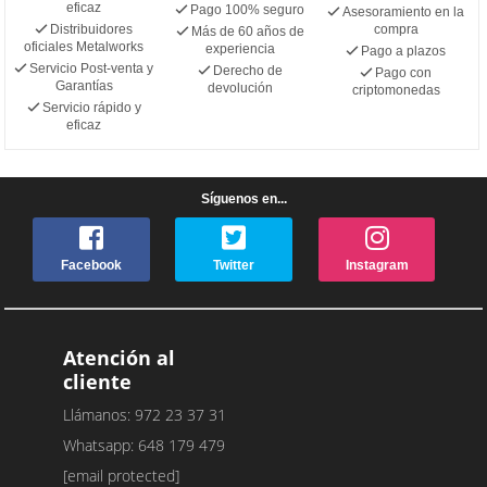
eficaz
Pago 100% seguro
Asesoramiento en la
Distribuidores
compra
Más de 60 años de
oficiales Metalworks
experiencia
Pago a plazos
Servicio Post-venta y
Derecho de
Pago con
Garantías
devolución
criptomonedas
Servicio rápido y
eficaz
Síguenos en...
Facebook
Twitter
Instagram
Atención al
cliente
Llámanos: 972 23 37 31
Whatsapp: 648 179 479
[email protected]