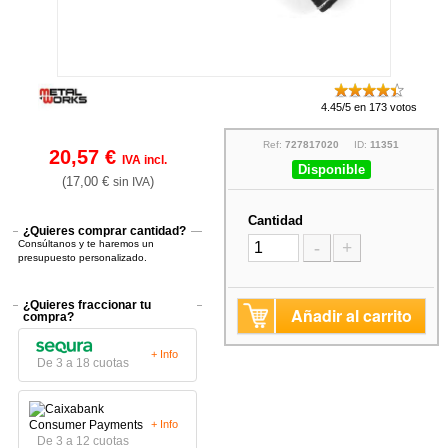
4.45/5 en 173 votos
Ref:
727817020
ID:
11351
20,57 €
IVA incl.
Disponible
(17,00 €
)
sin IVA
Cantidad
¿Quieres comprar cantidad?
Consúltanos y te haremos un
-
+
presupuesto personalizado.
¿Quieres fraccionar tu
Añadir al carrito
compra?
+ Info
De 3 a 18 cuotas
+ Info
De 3 a 12 cuotas