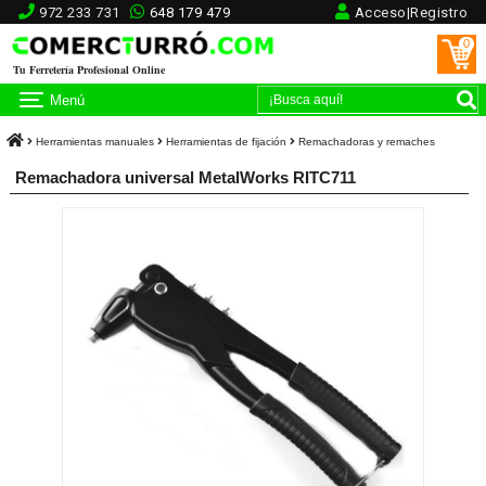
972 233 731
648 179 479
Acceso|Registro
0
Tu Ferretería Profesional Online
Menú
Herramientas manuales
Herramientas de fijación
Remachadoras y remaches
Remachadora universal MetalWorks RITC711