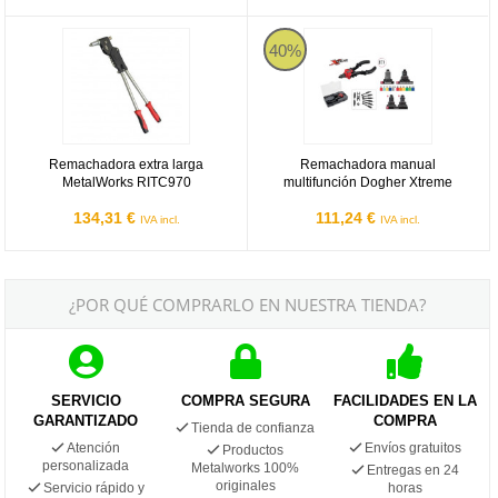
Remachadora extra larga MetalWorks RITC970
Remachadora manual multifunció
40%
Remachadora extra larga
Remachadora manual
MetalWorks RITC970
multifunción Dogher Xtreme
134,31 €
111,24 €
IVA incl.
IVA incl.
¿POR QUÉ COMPRARLO EN NUESTRA TIENDA?
SERVICIO
COMPRA SEGURA
FACILIDADES EN LA
GARANTIZADO
COMPRA
Tienda de confianza
Atención
Envíos gratuitos
Productos
personalizada
Metalworks 100%
Entregas en 24
originales
Servicio rápido y
horas