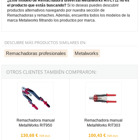
¿Este modelo de Remachadora universal MetalWorks RITC711 no es
el producto que estás buscando?
Si lo deseas puedes descubrir
productos alternativos navegando por nuestra sección de
Remachadoras y remaches. Además, encuentra todos los modelos de la
marca Metalworks filtrando los productos por marca.
DESCUBRE MÁS PRODUCTOS SIMILARES EN:
Remachadoras profesionales
Metalworks
OTROS CLIENTES TAMBIÉN COMPRARON:
Metalworks RIT950
Metalworks RIT303
Remachadora manual
Remachadora manual
MetalWorks RIT950
MetalWorks RIT303
130,68 €
100,43 €
IVA incl.
IVA incl.