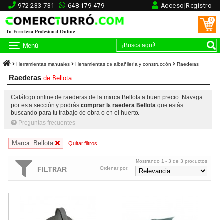
972 233 731
648 179 479
Acceso|Registro
0
Tu Ferretería Profesional Online
Menú
Herramientas manuales
Herramientas de albañilería y construcción
Raederas
Raederas
de
Bellota
Catálogo online de raederas de la marca Bellota a buen precio. Navega
por esta sección y podrás
comprar la raedera Bellota
que estás
buscando para tu trabajo de obra o en el huerto.
Preguntas frecuentes
Marca: Bellota
Quitar filtros
Mostrando 1 - 3 de 3 productos
FILTRAR
Ordenar por:
Raedera hombros curvos Bellota Ref.5701
Raedera hombros rectos Bellota 