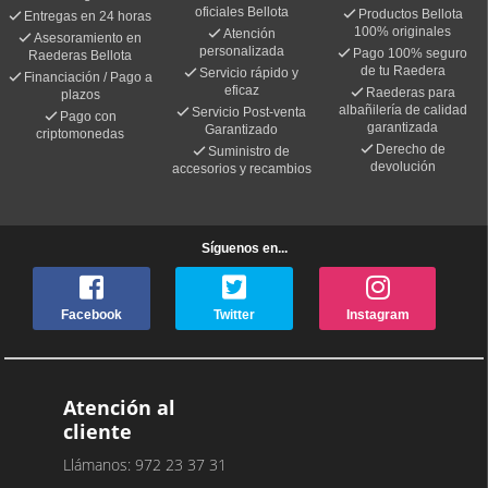
oficiales Bellota
Productos Bellota
Entregas en 24 horas
100% originales
Atención
Asesoramiento en
personalizada
Pago 100% seguro
Raederas Bellota
de tu Raedera
Servicio rápido y
Financiación / Pago a
eficaz
Raederas para
plazos
albañilería de calidad
Servicio Post-venta
Pago con
garantizada
Garantizado
criptomonedas
Derecho de
Suministro de
devolución
accesorios y recambios
Síguenos en...
Facebook
Twitter
Instagram
Atención al
cliente
Llámanos: 972 23 37 31