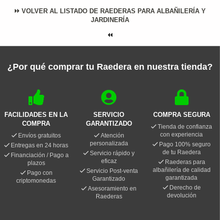
VOLVER AL LISTADO DE RAEDERAS PARA ALBAÑILERÍA Y
JARDINERÍA
¿Por qué comprar tu Raedera en nuestra tienda?
FACILIDADES EN LA
SERVICIO
COMPRA SEGURA
COMPRA
GARANTIZADO
Tienda de confianza
con experiencia
Envíos gratuitos
Atención
personalizada
Pago 100% seguro
Entregas en 24 horas
de tu Raedera
Servicio rápido y
Financiación / Pago a
eficaz
Raederas para
plazos
albañilería de calidad
Servicio Post-venta
Pago con
garantizada
Garantizado
criptomonedas
Derecho de
Asesoramiento en
devolución
Raederas