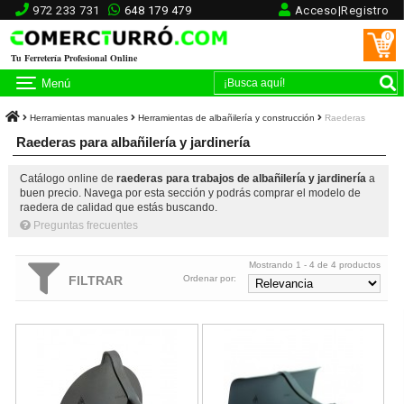
972 233 731
648 179 479
Acceso|Registro
0
Tu Ferretería Profesional Online
Menú
Herramientas manuales
Herramientas de albañilería y construcción
Raederas
Raederas para albañilería y jardinería
Catálogo online de
raederas para trabajos de albañilería y jardinería
a
buen precio. Navega por esta sección y podrás comprar el modelo de
raedera de calidad que estás buscando.
Preguntas frecuentes
Mostrando 1 - 4 de 4 productos
FILTRAR
Ordenar por:
Raedera hombros curvos Bellota Ref.5701
Raedera hombros rectos Bellota 