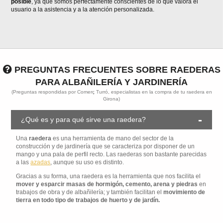
posible
, ya que somos perfectamente conscientes de lo que valora el
usuario a la asistencia y a la atención personalizada.
PREGUNTAS FRECUENTES SOBRE RAEDERAS
PARA ALBAÑILERÍA Y JARDINERÍA
(Preguntas respondidas por Comerç Turró, especialistas en la compra de tu raedera en
Girona)
¿Qué es y para qué sirve una raedera?
Una
raedera
es una herramienta de mano del sector de la
construcción y de jardinería que se caracteriza por disponer de un
mango y una pala de perfil recto. Las raederas son bastante parecidas
a las
azadas
, aunque su uso es distinto.
Gracias a su forma, una raedera es la herramienta que nos facilita el
mover y esparcir masas de hormigón, cemento, arena y piedras
en
trabajos de obra y de albañilería; y también facilitan el
movimiento de
tierra en todo tipo de trabajos de huerto y de jardín.