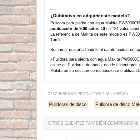
¿Dubitativo en adquirir este modelo?
Pulidora para piedra con agua Makita PW5000CH 
puntuación de 9,00 sobre 10
en 124 valoracione
La referencia de Makita de este modelo es PW500
Turró.
Remarcar que añadiéndolo al carrito podrás compra
¿Pulidora para piedra con agua Makita PW5000CH
online de Pulidoras de mano, donde encontrarás
Makita en su sección correspondiente o utilizand
DESCUBRE MÁS PRODUCTOS SIMILARES EN:
Pulidoras de disco
Pulidora de disco Mak
OTROS CLIENTES TAMBIÉN COMPRARON:
Pulidora de agua regulable para piedra Flex 
Pulido