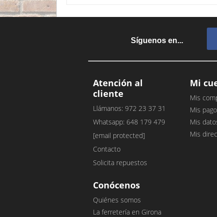
Síguenos en...
Atención al
Mi cu
cliente
Mis com
Llámanos: 972 23 37 31
Mis pago
Whatsapp: 648 179 479
Mis dato
Mis dire
[email protected]
Contacto
Solicita repuestos
Conócenos
Quiénes somos
La ferretería en Girona