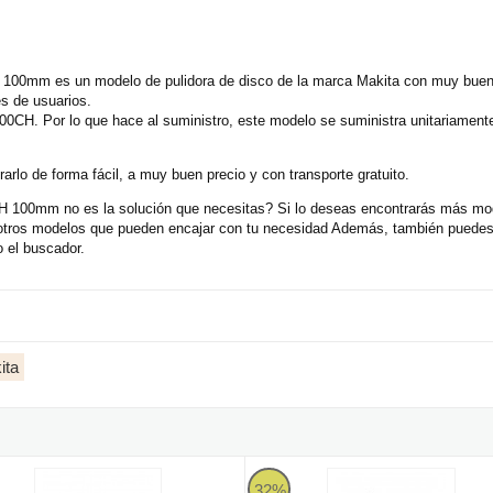
100mm es un modelo de pulidora de disco de la marca Makita con muy buenas
s de usuarios.
0CH. Por lo que hace al suministro, este modelo se suministra unitariamen
rlo de forma fácil, a muy buen precio y con transporte gratuito.
 100mm no es la solución que necesitas? Si lo deseas encontrarás más mod
 otros modelos que pueden encajar con tu necesidad Además, también puedes 
o el buscador.
ita
LE 12-3 100 WET de 1150W
ra de agua para piedra Flex LW 1202 N de 1600W
Pulidora Makita 9237CB 1200W 
32%