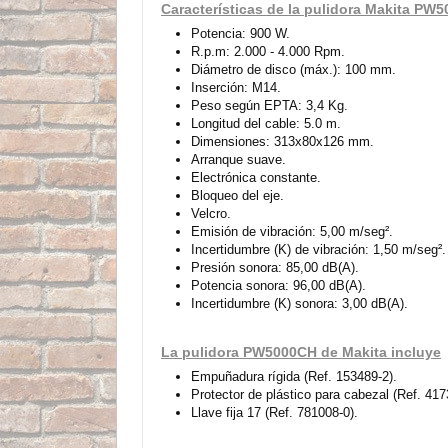
Características de la pulidora Makita PW
Potencia: 900 W.
R.p.m: 2.000 - 4.000 Rpm.
Diámetro de disco (máx.): 100 mm.
Inserción: M14.
Peso según EPTA: 3,4 Kg.
Longitud del cable: 5.0 m.
Dimensiones: 313x80x126 mm.
Arranque suave.
Electrónica constante.
Bloqueo del eje.
Velcro.
Emisión de vibración: 5,00 m/seg².
Incertidumbre (K) de vibración: 1,50 m/seg².
Presión sonora: 85,00 dB(A).
Potencia sonora: 96,00 dB(A).
Incertidumbre (K) sonora: 3,00 dB(A).
La pulidora PW5000CH de Makita incluye
Empuñadura rígida (Ref. 153489-2).
Protector de plástico para cabezal (Ref. 417
Llave fija 17 (Ref. 781008-0).