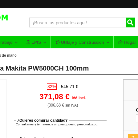
rabajo
EPIS
Utillaje y Construcción
Hogar
s de mano
agua Makita PW5000CH 100mm
32%
545,71 €
371,08 €
IVA incl.
(306,68 €
)
sin IVA
¿Quieres comprar cantidad?
Consúltanos y te haremos un presupuesto personalizado.