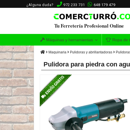
¿Alguna duda?
972 233 731
648 179 479
Tu Ferretería Profesional Online
Máquinas y herramientas
Ropa de t
Maquinaria
Pulidoras y abrillantadoras
Pulidora
Pulidora para piedra con 