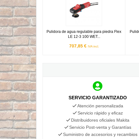
Pulidora de agua regulable para piedra Flex
Pulid
LE 12-3 100 WET...
707,85 €
IVA incl.
SERVICIO GARANTIZADO
Atención personalizada
Servicio rápido y eficaz
Distribuidores oficiales Makita
Servicio Post-venta y Garantías
Suministro de accesorios y recambios