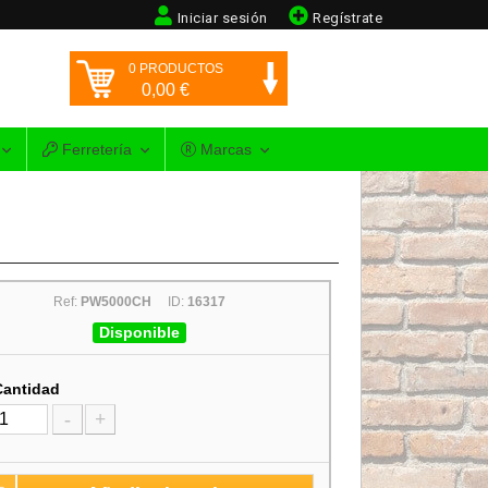
Iniciar sesión
Regístrate
0
PRODUCTOS
0,00
€
Ferretería
Marcas
Ref:
PW5000CH
ID:
16317
Disponible
Cantidad
-
+