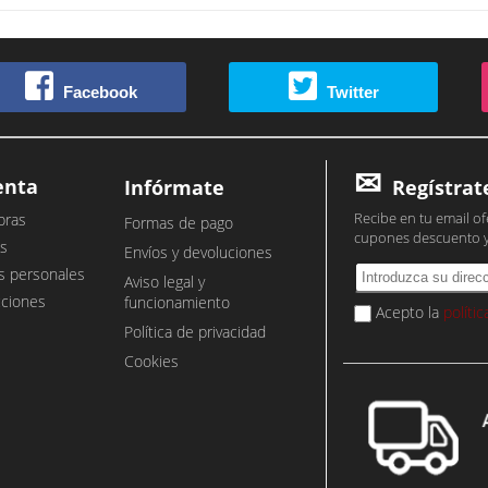
Facebook
Twitter
enta
Infórmate
Regístrat
Recibe en tu email of
pras
Formas de pago
cupones descuento 
s
Envíos y devoluciones
s personales
Aviso legal y
cciones
funcionamiento
Acepto la
políti
Política de privacidad
Cookies