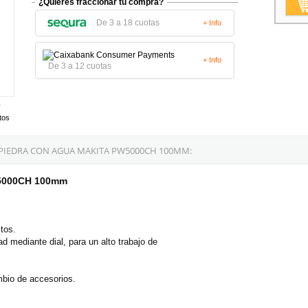
¿Quieres fraccionar tu compra?
De 3 a 18 cuotas
+ Info
+ Info
De 3 a 12 cuotas
tos
PIEDRA CON AGUA MAKITA PW5000CH 100MM:
W5000CH 100mm
tos.
d mediante dial, para un alto trabajo de
mbio de accesorios.