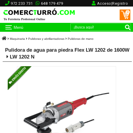
972 233 731
648 179 479
Acceso|Registro
0
Tu Ferretería Profesional Online
Menú
Maquinaria
Pulidoras y abrillantadoras
Pulidoras de mano
Pulidora de agua para piedra Flex LW 1202 de 1600W
LW 1202 N