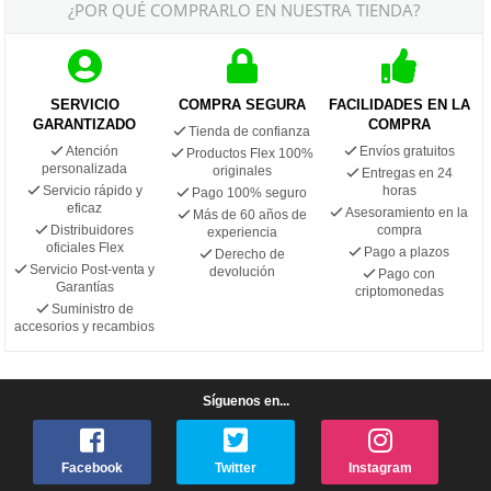
¿POR QUÉ COMPRARLO EN NUESTRA TIENDA?
SERVICIO
COMPRA SEGURA
FACILIDADES EN LA
GARANTIZADO
COMPRA
Tienda de confianza
Atención
Envíos gratuitos
Productos Flex 100%
personalizada
originales
Entregas en 24
Servicio rápido y
horas
Pago 100% seguro
eficaz
Asesoramiento en la
Más de 60 años de
Distribuidores
compra
experiencia
oficiales Flex
Pago a plazos
Derecho de
Servicio Post-venta y
devolución
Pago con
Garantías
criptomonedas
Suministro de
accesorios y recambios
Síguenos en...
Facebook
Twitter
Instagram