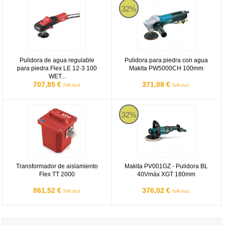
32%
Pulidora de agua regulable
Pulidora para piedra con agua
para piedra Flex LE 12-3 100
Makita PW5000CH 100mm
WET...
707,85 €
371,08 €
IVA incl.
IVA incl.
Transformador de aislamiento Flex TT 2000
Makita PV001GZ
32%
Transformador de aislamiento
Makita PV001GZ - Pulidora BL
Flex TT 2000
40Vmáx XGT 180mm
861,52 €
376,02 €
IVA incl.
IVA incl.