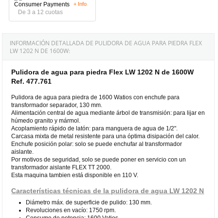
+ Info
De 3 a 12 cuotas
INFORMACIÓN DETALLADA DE PULIDORA DE AGUA PARA PIEDRA FLEX
LW 1202 N DE 1600W:
Pulidora de agua para piedra Flex LW 1202 N de 1600W
Ref. 477.761
Pulidora de agua para piedra de 1600 Watios con enchufe para
transformador separador, 130 mm.
Alimentación central de agua mediante árbol de transmisión: para lijar en
húmedo granito y mármol.
Acoplamiento rápido de latón: para manguera de agua de 1/2".
Carcasa mixta de metal resistente para una óptima disipación del calor.
Enchufe posición polar: solo se puede enchufar al transformador
aislante.
Por motivos de seguridad, solo se puede poner en servicio con un
transformador aislante FLEX TT 2000.
Esta maquina tambien está disponible en 110 V.
Características técnicas de la pulidora de agua LW 1202 N
Diámetro máx. de superficie de pulido: 130 mm.
Revoluciones en vacío: 1750 rpm.
Consumo de potencia: 1600 Vatios.