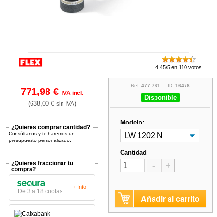
4.45/5 en 110 votos
Ref:
477.761
ID:
16478
771,98 €
IVA incl.
Disponible
(638,00 €
)
sin IVA
Modelo:
¿Quieres comprar cantidad?
Consúltanos y te haremos un
presupuesto personalizado.
Cantidad
¿Quieres fraccionar tu
-
+
compra?
+ Info
De 3 a 18 cuotas
Añadir al carrito