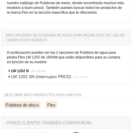
nuestro catálogo de Pulidoras de mano, donde encontrarás muchos más
modelos a buen precio. También puedes buscar todos los productos de
la marca Flex en la sección específica que te ofrecemos.
MÁS OPCIONES DE PULIDORA DE AGUA PARA PIEDRA FLEX LW 1202 DE
1600W SEGÚN MODELO:
A continuación puedes ver las 2 opciones de Pulidora de agua para
piedra Flex LW 1202 de 1600W que están disponibles para su compra
en función de su modelo:
LW 1202 N
(Ref. 477.761)
LW 1202 SN (Interruptor PRCD)
(Ref. 477.788)
DESCUBRE MÁS PRODUCTOS SIMILARES EN:
Pulidora de disco
Flex
OTROS CLIENTES TAMBIÉN COMPRARON:
Pulidora de agua regulable para piedra Flex LE 12-3 100 WET de 1
Pulidora para piedra con agua 