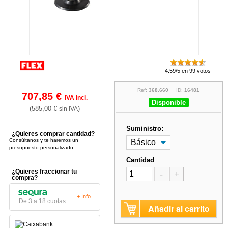
4.59/5 en 99 votos
Ref:
368.660
ID:
16481
707,85 €
IVA incl.
Disponible
(585,00 €
)
sin IVA
Suministro:
¿Quieres comprar cantidad?
Consúltanos y te haremos un
presupuesto personalizado.
Cantidad
¿Quieres fraccionar tu
-
+
compra?
+ Info
De 3 a 18 cuotas
Añadir al carrito