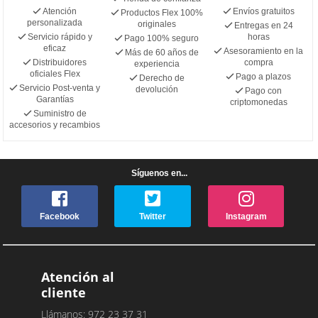
Atención
Envíos gratuitos
Productos Flex 100%
personalizada
originales
Entregas en 24
Servicio rápido y
horas
Pago 100% seguro
eficaz
Asesoramiento en la
Más de 60 años de
Distribuidores
compra
experiencia
oficiales Flex
Pago a plazos
Derecho de
Servicio Post-venta y
devolución
Pago con
Garantías
criptomonedas
Suministro de
accesorios y recambios
Síguenos en...
Facebook
Twitter
Instagram
Atención al
cliente
Llámanos: 972 23 37 31