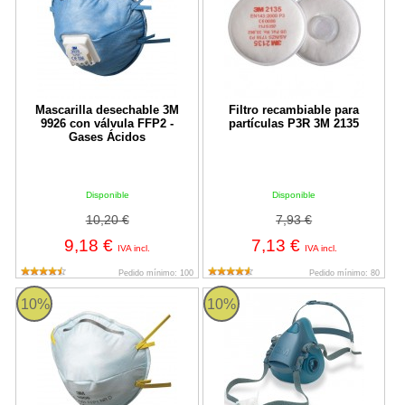
Mascarilla desechable 3M
Filtro recambiable para
9926 con válvula FFP2 -
partículas P3R 3M 2135
Gases Ácidos
Disponible
Disponible
10,20 €
7,93 €
9,18 €
7,13 €
IVA incl.
IVA incl.
Pedido mínimo: 100
Pedido mínimo: 80
Mascarilla desechable FFP1 Ácido fluorhídrico 3M 9906
Media máscara reutilizable de sil
10%
10%