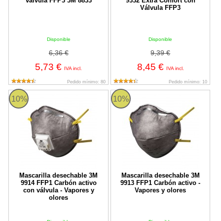
válvula FFP3 3M 8833
9332 Extra Confort con
Válvula FFP3
Disponible
Disponible
6,36 €
9,39 €
5,73 €
8,45 €
IVA incl.
IVA incl.
Pedido mínimo: 80
Pedido mínimo: 10
Mascarilla desechable 3M 9914 FFP1 Carbón activo con válvula -
Mascarilla desechable 3M 9913 FF
10%
10%
Mascarilla desechable 3M
Mascarilla desechable 3M
9914 FFP1 Carbón activo
9913 FFP1 Carbón activo -
con válvula - Vapores y
Vapores y olores
olores