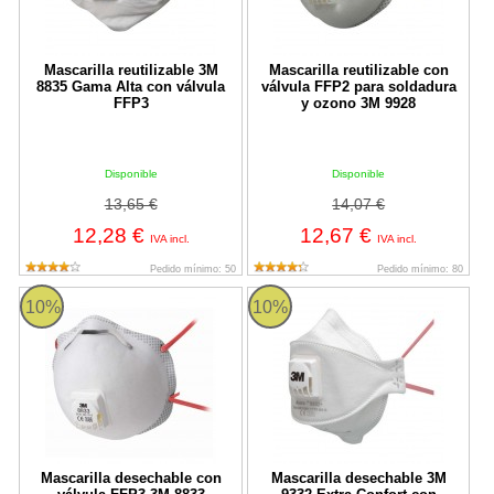
Mascarilla reutilizable 3M
Mascarilla reutilizable con
8835 Gama Alta con válvula
válvula FFP2 para soldadura
FFP3
y ozono 3M 9928
Disponible
Disponible
13,65 €
14,07 €
12,28 €
12,67 €
IVA incl.
IVA incl.
Pedido mínimo: 50
Pedido mínimo: 80
Mascarilla desechable con válvula FFP3 3M 8833
Mascarilla desechable 3M 9332 Ex
10%
10%
Mascarilla desechable con
Mascarilla desechable 3M