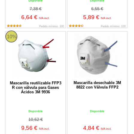
Disponible
Disponible
7,38 €
6,55 €
6,64 €
5,89 €
IVA incl.
IVA incl.
Pedido mínimo: 100
Pedido mínimo: 100
Mascarilla reutilizable FFP3 R con válvula para Gases Ácidos 3
Mascarilla desechable 3M 8822 c
10%
Mascarilla desechable 3M
Mascarilla reutilizable FFP3
8822 con Válvula FFP2
R con válvula para Gases
Ácidos 3M 9936
Disponible
Disponible
10,62 €
9,56 €
4,84 €
IVA incl.
IVA incl.