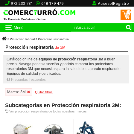
972 233 731
648 179 479
Acceso|Registro
0
Tu Ferretería Profesional Online
Menú
Protección laboral
Protección respiratoria
Protección respiratoria
de
3M
Catálogo online de
equipos de protección respiratoria 3M
a buen
precio. Navega por esta sección y podrás comprar los protectores
respiratorios 3M que necesitas para la salud de tu aparato respiratorio.
Equipos de calidad y certificados.
Preguntas frecuentes
Marca: 3M
Quitar filtros
Subcategorías en Protección respiratoria 3M:
Ver protección respiratoria de todas nuestras marcas