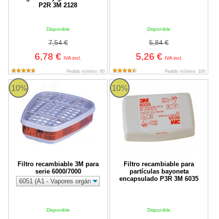
P2R 3M 2128
Disponible
Disponible
7,54 €
5,84 €
6,78 €
5,26 €
IVA incl.
IVA incl.
Pedido mínimo: 80
Pedido mínimo: 100
Filtro recambiable 3M para serie 6000/7000
Filtro recambiable para partícul
10%
10%
Filtro recambiable 3M para
Filtro recambiable para
serie 6000/7000
partículas bayoneta
encapsulado P3R 3M 6035
Disponible
Disponible