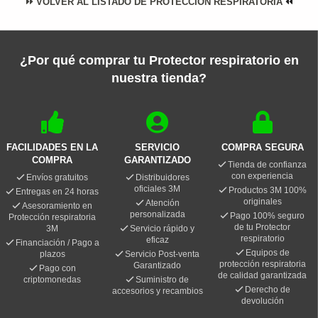
VOLVER AL LISTADO DE PROTECCIÓN RESPIRATORIA
¿Por qué comprar tu Protector respiratorio en
nuestra tienda?
FACILIDADES EN LA
SERVICIO
COMPRA SEGURA
COMPRA
GARANTIZADO
Tienda de confianza
con experiencia
Envíos gratuitos
Distribuidores
oficiales 3M
Productos 3M 100%
Entregas en 24 horas
originales
Atención
Asesoramiento en
personalizada
Pago 100% seguro
Protección respiratoria
de tu Protector
3M
Servicio rápido y
respiratorio
eficaz
Financiación / Pago a
Equipos de
plazos
Servicio Post-venta
protección respiratoria
Garantizado
Pago con
de calidad garantizada
criptomonedas
Suministro de
Derecho de
accesorios y recambios
devolución