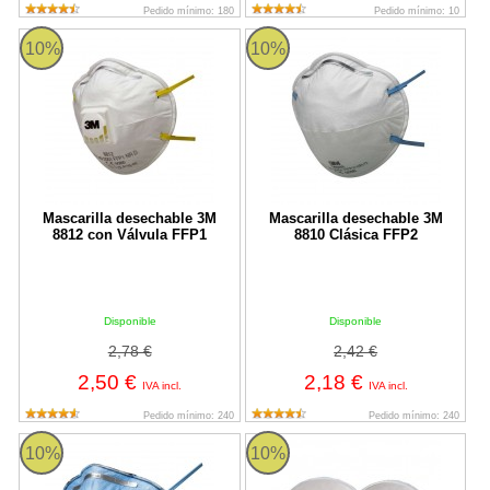
Pedido mínimo: 180
Pedido mínimo: 10
Mascarilla desechable 3M 8812 con Válvula FFP1
Mascarilla desechable 3M 8810 C
10%
10%
Mascarilla desechable 3M
Mascarilla desechable 3M
8812 con Válvula FFP1
8810 Clásica FFP2
Disponible
Disponible
2,78 €
2,42 €
2,50 €
2,18 €
IVA incl.
IVA incl.
Pedido mínimo: 240
Pedido mínimo: 240
Mascarilla desechable 3M 9926 con válvula FFP2 - Gases Ácido
Filtro recambiable para partícul
10%
10%