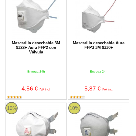
Mascarilla desechable 3M
Mascarilla desechable Aura
9322+ Aura FFP2 con
FFP3 3M 9330+
Válvula
Entrega 24h
Entrega 24h
4,56 €
5,87 €
IVA incl.
IVA incl.
Mascarilla reutilizable 3M 8835 Gama Alta con válvula FFP3
Mascarilla reutilizable con válvu
10%
10%