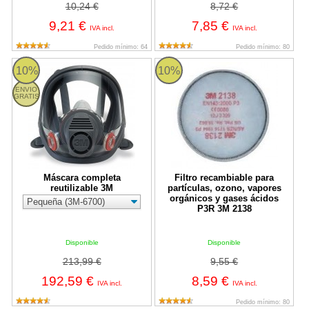
10,24 €
8,72 €
9,21 €
7,85 €
IVA incl.
IVA incl.
Pedido mínimo: 64
Pedido mínimo: 80
Máscara completa reutilizable 3M
Filtro recambiable para partícul
10%
10%
ENVIO
GRATIS
Máscara completa
Filtro recambiable para
reutilizable 3M
partículas, ozono, vapores
orgánicos y gases ácidos
P3R 3M 2138
Disponible
Disponible
213,99 €
9,55 €
192,59 €
8,59 €
IVA incl.
IVA incl.
Pedido mínimo: 80