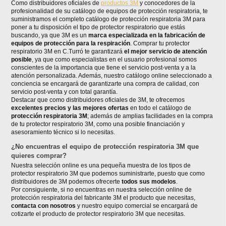
Como distribuidores oficiales de
productos 3M
y conocedores de la
profesionalidad de su catálogo de equipos de protección respiratoria, te
suministramos el completo catálogo de protección respiratoria 3M para
poner a tu disposición el tipo de protector respiratorio que estás
buscando, ya que 3M es un
marca especializada en la fabricación de
equipos de protección para la respiración
. Comprar tu protector
respiratorio 3M en C.Turró te garantizará
el mejor servicio de atención
posible
, ya que como especialistas en el usuario profesional somos
conscientes de la importancia que tiene el servicio post-venta y a la
atención personalizada. Además, nuestro catálogo online seleccionado a
conciencia se encargará de garantizarte una compra de calidad, con
servicio post-venta y con total garantía.
Destacar que como distribuidores oficiales de 3M, te ofrecemos
excelentes precios y las mejores ofertas
en todo el catálogo de
protección respiratoria 3M
; además de amplias facilidades en la compra
de tu protector respiratorio 3M, como una posible financiación y
asesoramiento técnico si lo necesitas.
¿No encuentras el equipo de protección respiratoria 3M que
quieres comprar?
Nuestra selección online es una pequeña muestra de los tipos de
protector respiratorio 3M que podemos suministrarte, puesto que como
distribuidores de 3M podemos ofrecerte
todos sus modelos
.
Por consiguiente, si no encuentras en nuestra selección online de
protección respiratoria del fabricante 3M el producto que necesitas,
contacta con nosotros
y nuestro equipo comercial se encargará de
cotizarte el producto de protector respiratorio 3M que necesitas.