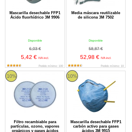
Mascarilla desechable FFP1
Media máscara reutilizable
Ácido fluorhídrico 3M 9906
de silicona 3M 7502
Disponible
Disponible
6,03 €
58,87 €
5,42 €
52,98 €
IVA incl.
IVA incl.
Pedido mínimo: 100
Pedido mínimo: 10
Filtro recambiable para partículas, ozono, vapores orgánicos y 
Mascarilla desechable FFP1 carb
10%
10%
Filtro recambiable para
Mascarilla desechable FFP1
partículas, ozono, vapores
carbón activo para gases
orgánicos y gases ácidos
ácidos 3M 9915