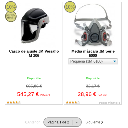
Casco de ajuste 3M Versaflo M-306
Media máscara 3M Serie 6000
10%
10%
ENVIO
GRATIS
Casco de ajuste 3M Versaflo
Media máscara 3M Serie
M-306
6000
Disponible
Disponible
605,86 €
32,17 €
545,27 €
28,96 €
IVA incl.
IVA incl.
Pedido mínimo: 8
Anterior
Siguiente