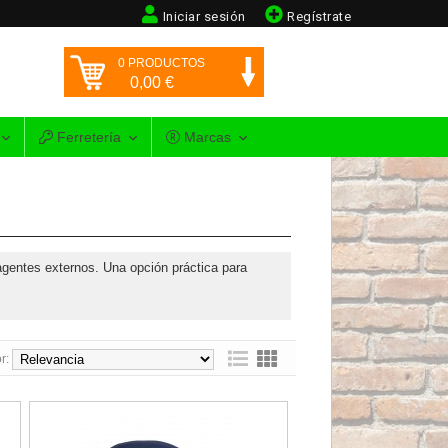
Iniciar sesión
Regístrate
0
PRODUCTOS
0,00
€
Ferretería
Marcas
 agentes externos. Una opción práctica para
r:
visibilidad 2088-GP PRO AV
Gorra protectora antigolpe Bumper PRO Azul Marino 2088-G