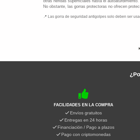
otras heridas superficiales hasta el autoaturdimiento.
No obstante, las gorras protectoras no ofrecen prote
Las gorra de seguridad antigolpes​ solo deben ser usa
¿Po
FACILIDADES EN LA COMPRA
Envíos gratuitos
Entregas en 24 horas
Financiación / Pago a plazos
Pago con criptomonedas