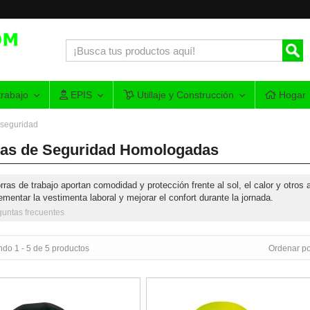
rabajo
EPIS
Utillaje y Construcción
Hogar
 seguridad
as de Seguridad Homologadas
rras de trabajo aportan comodidad y protección frente al sol, el calor y otros
mentar la vestimenta laboral y mejorar el confort durante la jornada.
guntas frecuentes
do 1 - 5 de 5 productos
Ordenar po
e protección antigolpe Bumper Ref.2088-GP
Gorra protectora Bumper PRO Alta 