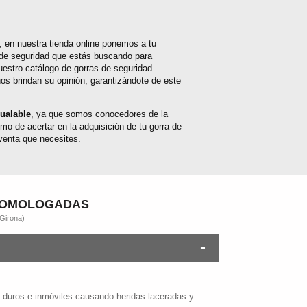
, en nuestra tienda online ponemos a tu
de seguridad que estás buscando para
uestro catálogo de gorras de seguridad
os brindan su opinión, garantizándote de este
gualable
, ya que somos conocedores de la
imo de acertar en la adquisición de tu gorra de
venta que necesites.
HOMOLOGADAS
 Girona)
os duros e inmóviles causando heridas laceradas y