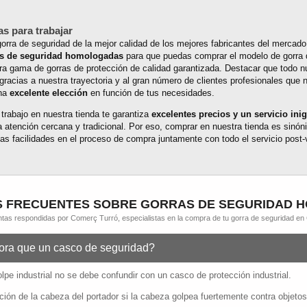
as para trabajar
orra de seguridad de la mejor calidad de los mejores fabricantes del mercado
as de seguridad homologadas
para que puedas comprar el modelo de gorra 
tra gama de gorras de protección de calidad garantizada. Destacar que todo n
cias a nuestra trayectoria y al gran número de clientes profesionales que n
una
excelente elección
en función de tus necesidades.
trabajo en nuestra tienda te garantiza
excelentes precios y un servicio ini
la atención cercana y tradicional. Por eso, comprar en nuestra tienda es sinón
as facilidades en el proceso de compra juntamente con todo el servicio post-
 FRECUENTES SOBRE GORRAS DE SEGURIDAD 
tas respondidas por Comerç Turró, especialistas en la compra de tu gorra de seguridad en
tora que un casco de seguridad?
pe industrial no se debe confundir con un casco de protección industrial.
ección de la cabeza del portador si la cabeza golpea fuertemente contra objet