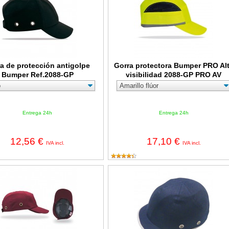
a de protección antigolpe
Gorra protectora Bumper PRO Al
Bumper Ref.2088-GP
visibilidad 2088-GP PRO AV
Entrega 24h
Entrega 24h
12,56 €
17,10 €
IVA incl.
IVA incl.
rotectora Antigolpe Voss-Helme Voss-Cap Classic
Gorra protección Azul Marino Viser