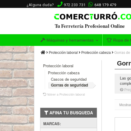
¿Alguna duda?
972 233 731
648 179 479
Tu Ferretería Profesional Online
Máquinas y herramientas
Ropa de t
Protección laboral
Protección cabeza
Gorras de
Gorr
Protección laboral
Protección cabeza
Las go
Cascos de seguridad
comple
Gorras de seguridad
Pre
Volver a Protección laboral
Mostran
AFINA TU BUSQUEDA
Gorra d
MARCAS: