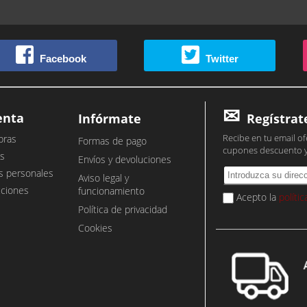
Facebook
Twitter
enta
Infórmate
Regístrat
Recibe en tu email of
pras
Formas de pago
cupones descuento 
s
Envíos y devoluciones
s personales
Aviso legal y
cciones
funcionamiento
Acepto la
políti
Política de privacidad
Cookies