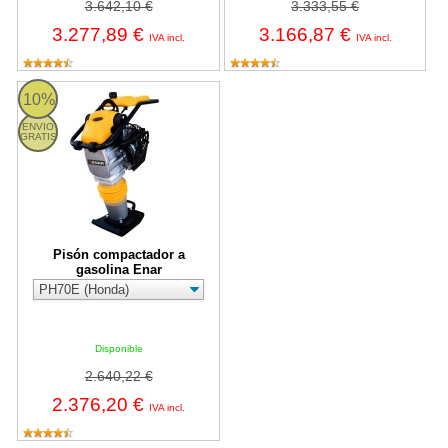
3.642,10 €
3.333,55 €
3.277,89 €
3.166,87 €
IVA incl.
IVA incl.
Pisón compactador a gasolina Enar
10%
ENVIO
GRATIS
Pisón compactador a
gasolina Enar
Disponible
2.640,22 €
2.376,20 €
IVA incl.