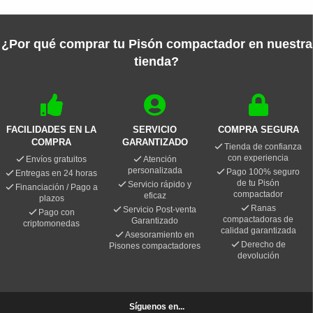
¿Por qué comprar tu Pisón compactador en nuestra
tienda?
FACILIDADES EN LA
SERVICIO
COMPRA SEGURA
COMPRA
GARANTIZADO
Tienda de confianza
con experiencia
Envíos gratuitos
Atención
personalizada
Pago 100% seguro
Entregas en 24 horas
de tu Pisón
Servicio rápido y
Financiación / Pago a
compactador
eficaz
plazos
Ranas
Servicio Post-venta
Pago con
compactadoras de
Garantizado
criptomonedas
calidad garantizada
Asesoramiento en
Derecho de
Pisones compactadores
devolución
Síguenos en...