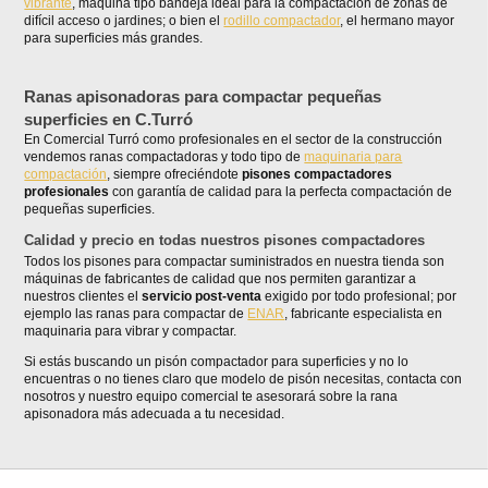
vibrante
, máquina tipo bandeja ideal para la compactación de zonas de
difícil acceso o jardines; o bien el
rodillo compactador
, el hermano mayor
para superficies más grandes.
Ranas apisonadoras para compactar pequeñas
superficies en C.Turró
En Comercial Turró como profesionales en el sector de la construcción
vendemos ranas compactadoras y todo tipo de
maquinaria para
compactación
, siempre ofreciéndote
pisones compactadores
profesionales
con garantía de calidad para la perfecta compactación de
pequeñas superficies.
Calidad y precio en todas nuestros pisones compactadores
Todos los pisones para compactar suministrados en nuestra tienda son
máquinas de fabricantes de calidad que nos permiten garantizar a
nuestros clientes el
servicio post-venta
exigido por todo profesional; por
ejemplo las ranas para compactar de
ENAR
, fabricante especialista en
maquinaria para vibrar y compactar.
Si estás buscando un pisón compactador para superficies y no lo
encuentras o no tienes claro que modelo de pisón necesitas, contacta con
nosotros y nuestro equipo comercial te asesorará sobre la rana
apisonadora más adecuada a tu necesidad.