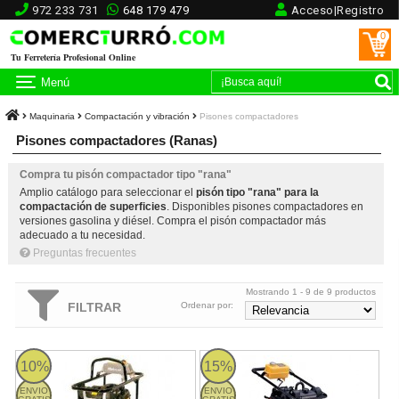
972 233 731
648 179 479
Acceso|Registro
0
Tu Ferretería Profesional Online
Menú
Maquinaria
Compactación y vibración
Pisones compactadores
Pisones compactadores (Ranas)
Compra tu pisón compactador tipo "rana"
Amplio catálogo para seleccionar el
pisón tipo "rana" para la
compactación de superficies
. Disponibles pisones compactadores en
versiones gasolina y diésel. Compra el pisón compactador más
adecuado a tu necesidad.
Preguntas frecuentes
Mostrando 1 - 9 de 9 productos
FILTRAR
Ordenar por:
Pisón compactador Mikasa MT 70 V - Gasolina 2T
Pisón compactador Enar PC 60 H
10%
15%
ENVIO
ENVIO