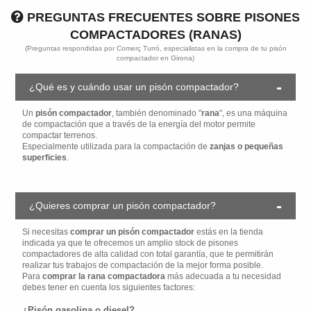
PREGUNTAS FRECUENTES SOBRE PISONES
COMPACTADORES (RANAS)
(Preguntas respondidas por Comerç Turró, especialistas en la compra de tu pisón
compactador en Girona)
¿Qué es y cuándo usar un pisón compactador?
Un
pisón compactador
, también denominado "
rana
", es una máquina
de compactación que a través de la energía del motor permite
compactar terrenos.
Especialmente utilizada para la compactación de
zanjas o pequeñas
superficies
.
¿Quieres comprar un pisón compactador?
Si necesitas
comprar un pisón compactador
estás en la tienda
indicada ya que te ofrecemos un amplio stock de pisones
compactadores de alta calidad con total garantía, que te permitirán
realizar tus trabajos de compactación de la mejor forma posible.
Para
comprar la rana compactadora
más adecuada a tu necesidad
debes tener en cuenta los siguientes factores:
¿Pisón gasolina o diesel?