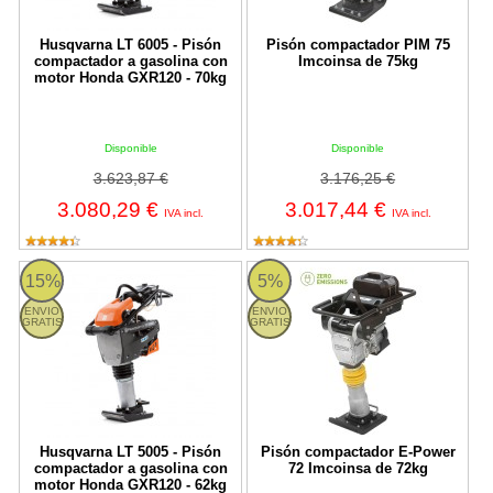
Husqvarna LT 6005 - Pisón
Pisón compactador PIM 75
compactador a gasolina con
Imcoinsa de 75kg
motor Honda GXR120 - 70kg
Disponible
Disponible
3.623,87 €
3.176,25 €
3.080,29 €
3.017,44 €
IVA incl.
IVA incl.
LT 5005 Husqvarna
Pisón compactador E-Power 72 I
15%
5%
ENVIO
ENVIO
GRATIS
GRATIS
Husqvarna LT 5005 - Pisón
Pisón compactador E-Power
compactador a gasolina con
72 Imcoinsa de 72kg
motor Honda GXR120 - 62kg