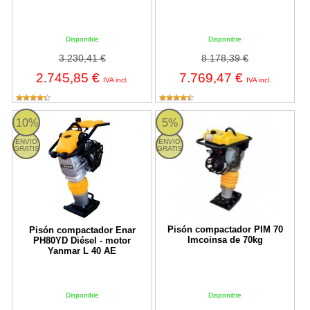
Disponible
Disponible
3.230,41 €
8.178,39 €
2.745,85 €
7.769,47 €
IVA incl.
IVA incl.
Pisón compactador Enar PH80YD Diésel - motor Yanmar L 40 AE
Pisón compactador PIM 70 Imcoi
10%
5%
ENVIO
ENVIO
GRATIS
GRATIS
Pisón compactador PIM 70
Pisón compactador Enar
Imcoinsa de 70kg
PH80YD Diésel - motor
Yanmar L 40 AE
Disponible
Disponible