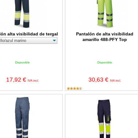
ón alta visibilidad de tergal
Pantalón de alta visibilidad
amarillo 488-PFY Top
Disponible
Disponible
17,92 €
30,63 €
IVA incl.
IVA incl.
n con bandas reflectantes poliéster/algodón azul marino 388PCRAM
Pantalón alta visibilidad poliéster/