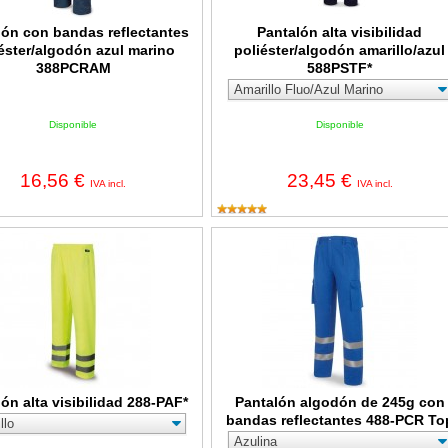
lón con bandas reflectantes
Pantalón alta visibilidad
éster/algodón azul marino
poliéster/algodón amarillo/azul
388PCRAM
588PSTF*
Disponible
Disponible
16,56 €
23,45 €
IVA incl.
IVA incl.
 alta visibilidad 288-PAF*
Pantalón algodón de 245g con band
ón alta visibilidad 288-PAF*
Pantalón algodón de 245g con
bandas reflectantes 488-PCR To