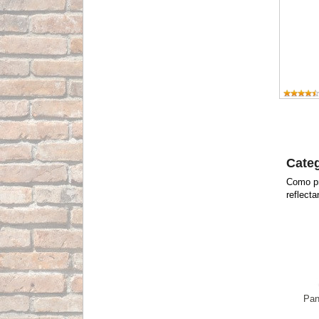
Categ
Como pr
reflect
Pan