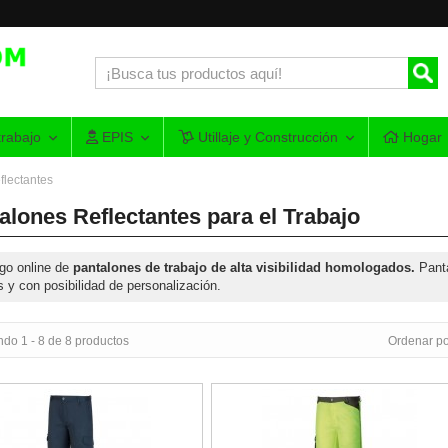
rabajo
EPIS
Utillaje y Construcción
Hogar
flectantes
alones Reflectantes para el Trabajo
go online de
pantalones de trabajo de alta visibilidad homologados.
Panta
s y con posibilidad de personalización.
do 1 - 8 de 8 productos
Ordenar po
alta visibilidad de tergal
Pantalón de alta visibilidad amarill