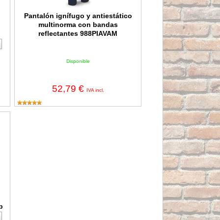
Pantalón ignífugo y antiestático
multinorma con bandas
reflectantes 988PIAVAM
Disponible
52,79 €
IVA incl.
as reflectantes 488-PCR Top
p