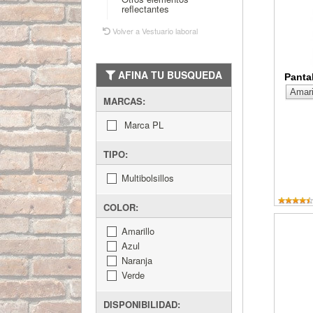
reflectantes
Volver a Vestuario laboral
AFINA TU BUSQUEDA
Pantal
MARCAS:
Marca PL
TIPO:
Multibolsillos
COLOR:
Pantaló
Amarillo
Azul
Naranja
Verde
DISPONIBILIDAD: