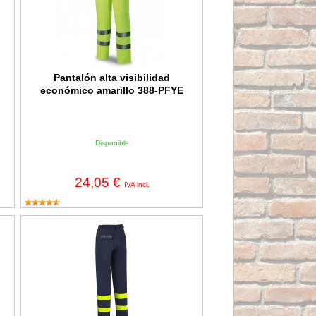
Pantalón alta visibilidad
económico amarillo 388-PFYE
Disponible
24,05 €
IVA incl.
algodón amarillo/azul 588PSTF*
Pantalón ignífugo y antiestático multinorma con bandas reflec