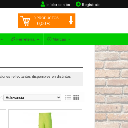
Iniciar sesión
Regístrate
0
PRODUCTOS
0,00
€
Ferretería
Marcas
lones reflectantes disponibles en distintos
r:
o 488-PFY Top
Pantalón alta visibilidad económico amarillo 388-PFYE