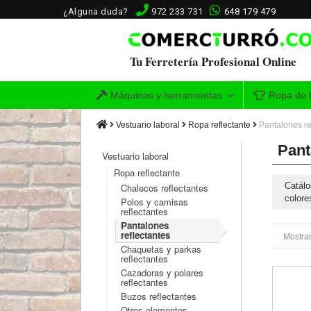
¿Alguna duda?
972 233 731
648 179 479
Tu Ferretería Profesional Online
Máquinas y herramientas
Ropa de t
Vestuario laboral
Ropa reflectante
Pantalones re
Pant
Vestuario laboral
Ropa reflectante
Catálo
Chalecos reflectantes
colore
Polos y camisas
reflectantes
Pantalones
reflectantes
Mostran
Chaquetas y parkas
reflectantes
Cazadoras y polares
Pantalón 
reflectantes
Buzos reflectantes
Otros elementos