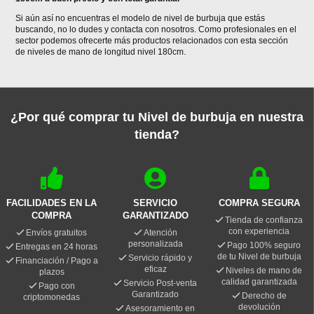
Si aún así no encuentras el modelo de nivel de burbuja que estás
buscando, no lo dudes y contacta con nosotros. Como profesionales en el
sector podemos ofrecerte más productos relacionados con esta sección
de niveles de mano de longitud nivel 180cm.
¿Por qué comprar tu Nivel de burbuja en nuestra
tienda?
FACILIDADES EN LA
SERVICIO
COMPRA SEGURA
COMPRA
GARANTIZADO
Tienda de confianza
con experiencia
Envíos gratuitos
Atención
personalizada
Pago 100% seguro
Entregas en 24 horas
de tu Nivel de burbuja
Servicio rápido y
Financiación / Pago a
eficaz
Niveles de mano de
plazos
calidad garantizada
Servicio Post-venta
Pago con
Garantizado
Derecho de
criptomonedas
devolución
Asesoramiento en