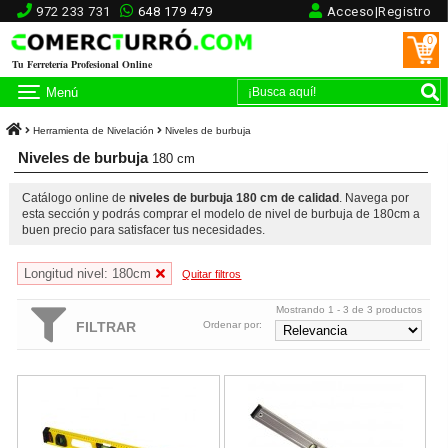
972 233 731
648 179 479
Acceso|Registro
0
Tu Ferretería Profesional Online
Menú
Herramienta de Nivelación
Niveles de burbuja
Niveles de burbuja
180 cm
Catálogo online de
niveles de burbuja 180 cm de calidad
. Navega por
esta sección y podrás comprar el modelo de nivel de burbuja de 180cm a
buen precio para satisfacer tus necesidades.
Longitud nivel: 180cm
Quitar filtros
Mostrando 1 - 3 de 3 productos
FILTRAR
Ordenar por:
Nivel perfilado Fatmax Stanley
Nivel Stanley FatMax Xtreme 18